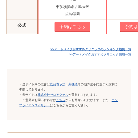
東京/横浜/名古屋/大阪
広島/福岡
公式
予約はこちら
予約は
>>アートメイクおすすめクリニックのランキング根拠一覧
>>アートメイクおすすめクリニック情報一覧
・当サイト内の広告は
景品表示法
、
薬機法
その他の法令に基づく規制に
準拠しております。
・当サイトは
株式会社ゼロアクセル
が運営しております。
・ご意見やお問い合わせは
こちら
からお寄せいただけます。また、
コン
プライアンスポリシー
はこちらからご覧ください。