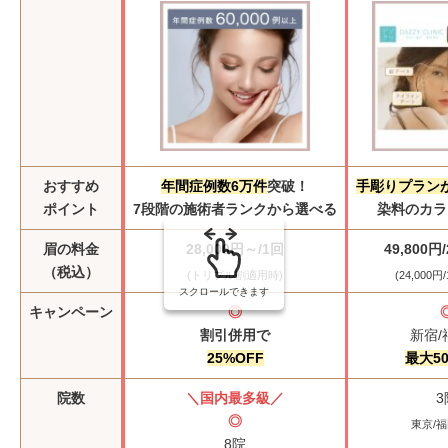
おすすめ
年間症例数6万件
突破！
手彫りプラン
ポイント
7段階の施術者ランクから選べる
染料のカラ
眉の料金
28,000円～/1回
49,800
（税込）
(トリプル割適用時)
(24,000
スクロールできます
キャンペーン
◎
割引併用で
新宿/
25%OFF
最大50
院数
＼国内最多級／
3
◎
東京/福
8院