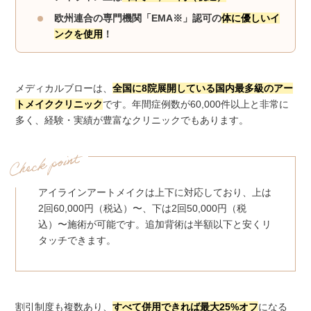
欧州連合の専門機関「EMA※」認可の
体に優しいイ
ンクを使用
！
メディカルブローは、
全国に
8
院展開している国内最多級のアー
トメイククリニック
です。年間症例数が60,000件以上と非常に
多く、経験・実績が豊富なクリニックでもあります。
アイラインアートメイクは上下に対応しており、上は
2回60,000円（税込）〜、下は2回
50,000円（税
込）〜施術が可能です。追加背術は半額以下と安くリ
タッチできます。
割引制度も複数あり、
すべて併用できれば最大25%オフ
になる