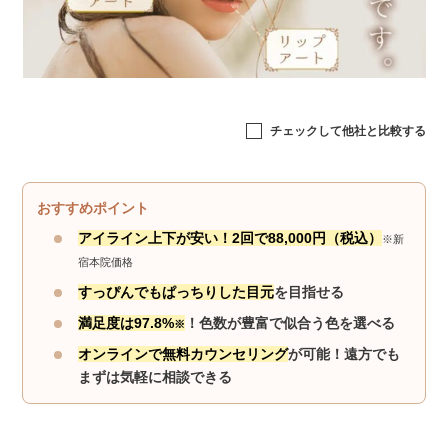
チェックして他社と比較する
おすすめポイント
アイライン上下が安い！2回で88,000円（税込）
※新
宿本院価格
すっぴんでもぱっちりした目元
を目指せる
満足度は97.8%
！色数が豊富で似合う色を選べる
※
オンラインで無料カウンセリング
が可能！遠方でも
まずは気軽に相談できる