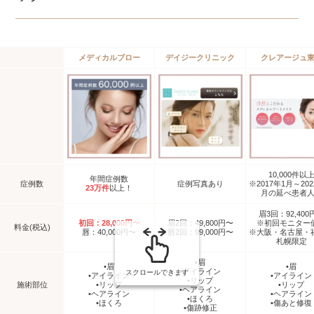
メディカルブロー
デイジークリニック
クレアージュ
10,000件以
年間症例数
症例数
症例写真あり
※2017年1月～202
23万件
以上！
月の延べ患者
眉3回：92,400
初回：28,000円〜
眉2回：49,800円〜
※初回モニター
料金(税込)
唇：40,000円〜
唇2回：99,000円〜
※大阪・名古屋・
札幌限定
•眉
•眉
•眉
•アイライン
スクロールできます
•アイライン
•アイライン
•リップ
施術部位
•リップ
•リップ
•ヘアライン
•ヘアライン
•ヘアライン
•ほくろ
•ほくろ
•傷あと修復
•傷跡修正