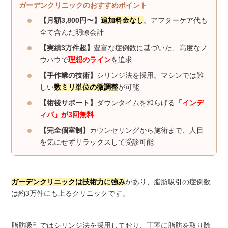
ガーデンクリニックのおすすめポイント
【月額3,800円〜】
追加料金なし
。アフターケア代も
全て含んだ明瞭会計
【実績3万件超】
豊富な症例数に基づいた、高度なノ
ウハウで
理想のライン
を追求
【手作業の技術】
シリンジ法を採用。マシンでは難
しい
数ミリ単位の微調整
が可能
【術後サポート】
ダウンタイムを和らげる
「インデ
ィバ」が3回無料
【完全個室制】
カウンセリングから施術まで、人目
を気にせずリラックスして受診可能
ガーデンクリニックは技術力に強み
があり、脂肪吸引の症例数
は約3万件にも上るクリニックです。
脂肪吸引ではシリンジ法を採用しており、丁寧に脂肪を取り除