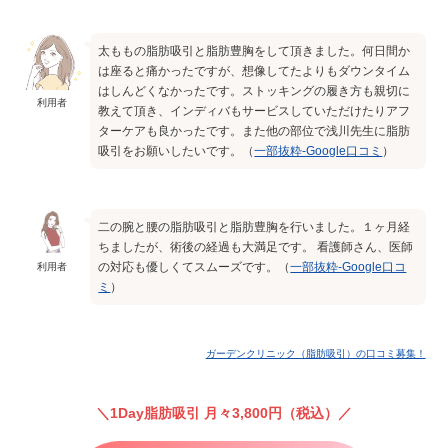
太ももの脂肪吸引と脂肪豊胸をして頂きました。何日間か
は座ると痛かったですが、想像してたよりもダウンタイム
はしんどくなかったです。ストッキングの履き方も親切に
利用者
教えて頂き、インディバもサービスしていただけたりアフ
ターケアも良かったです。また他の部位で浅川先生に脂肪
吸引をお願いしたいです。（
一部抜粋-Google口コミ
）
二の腕と腰の脂肪吸引と脂肪豊胸を行いました。１ヶ月経
ちましたが、術後の経過も大満足です。 看護師さん、医師
の対応も優しくてスムーズです。（
一部抜粋-Google口コ
利用者
ミ
）
ガーデンクリニック（脂肪吸引）の口コミ募集！
1Day脂肪吸引 月々3,800円（税込）