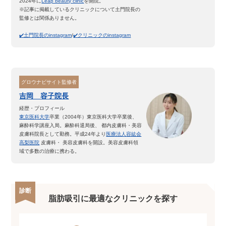
2024年に
Leap beauty clinic
を開院。
※記事に掲載しているクリニックについて土門院長の
監修とは関係ありません。
✔️土門院長のinstagram
/
✔️クリニックのinstagram
グロウナビサイト監修者
吉岡 容子院長
経歴・プロフィール
東京医科大学
卒業（2004年）
東京医科大学卒業後、
麻酔科学講座入局。
麻酔科退局後、 都内皮膚科・美容
皮膚科院長として勤務。
平成24年より
医療法人容紘会
高梨医院
皮膚科・ 美容皮膚科を開設。美容皮膚科領
域で多数の治療に携わる。
診断
脂肪吸引に最適なクリニックを探す