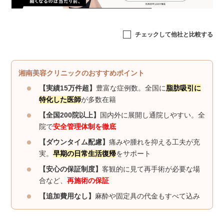
チェックして他社と比較する
湘南美容クリニックのおすすめポイント
【実績15万件超】
豊富な症例数。全国に
脂肪吸引に
特化した医師
が多数在籍
【全国200院以上】
国内外に展開し通院しやすい。全
院で
安全管理体制を徹底
【ダウンタイム配慮】
痛みや腫れを抑える工夫が充
実。
早期の日常生活復帰
をサポート
【安心の保証制度】
客観的に見て再手術が必要な場
合など、
再施術の保証
【追加費用なし】
麻酔や固定具の代金もすべて込み