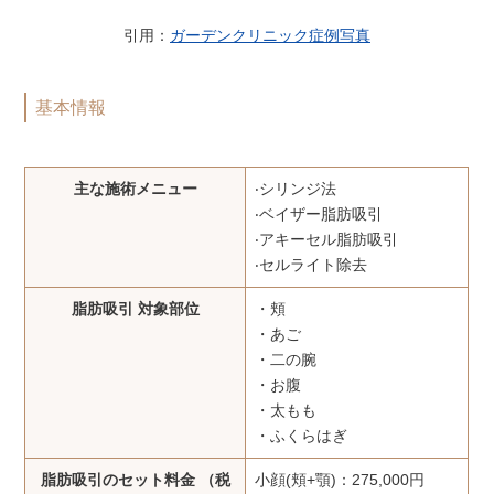
引用：
ガーデンクリニック症例写真
基本情報
主な施術メニュー
‧シリンジ法
‧ベイザー脂肪吸引
‧アキーセル脂肪吸引
‧セルライト除去
脂肪吸引 対象部位
・頬
・あご
・二の腕
・お腹
・太もも
・ふくらはぎ
脂肪吸引のセット料金 （税
小顔(頬+顎)：275,000円