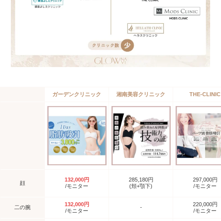
ガーデンクリニック
湘南美容クリニック
THE-CLINIC
132,000円
285,180円
297,000円
顔
/モニター
(頬+顎下)
/モニター
132,000円
220,000円
二の腕
-
/モニター
/モニター