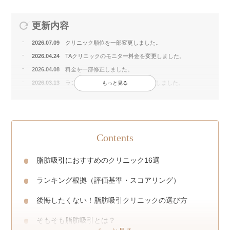
更新内容
2026.07.09
クリニック順位を一部変更しました。
2026.04.24
TAクリニックのモニター料金を変更しました。
2026.04.08
料金を一部修正しました。
2026.03.13
ランキング根拠、アンケートを追記しました。
もっと見る
2026.02.18
ランキン技根拠を見直しました。（変動はありません）
2026.01.23
脂肪吸引がおすすめな人・向いてない人を追記しまし
た。
2026.01.14
キャンペーン内容を一部変更しました。
Contents
2025.12.07
クリニックの選び方を一部変更しました。
2025.12.01
ファクトチェックを行いました。
脂肪吸引におすすめのクリニック16選
2025.11.01
ファクトチェックを行いました。
ランキング根拠（評価基準・スコアリング）
2025.10.28
監修者の編集を行いました。
2025.10.01
ファクトチェックを行いました。
後悔したくない！脂肪吸引クリニックの選び方
2025.09.17
地域別の脂肪吸引おすすめクリニックを紹介しました。
そもそも脂肪吸引とは？
2025.09.04
一部内容を変更しました。