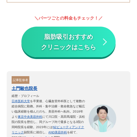
パーツごとの料金もチェック！
脂肪吸引おすすめ
クリニックはこちら
記事監修者
土門駿也院長
経歴・プロフィール
日本医科大学
を卒業後、心臓血管外科医として複数の
総合病院に勤務。外科・集中治療・救命救急など幅広
い臨床経験を積んだのち、美容外科へ転向。2018年
より
東京中央美容外科
にて川口院・高田馬場院・浜松
院の院長を歴任し、同グループ内で最多となる3院の
同時院長を経験。2023年には
N2ビューティアンドク
リニック
副院長に就任し、
AND美容外科
を経て、