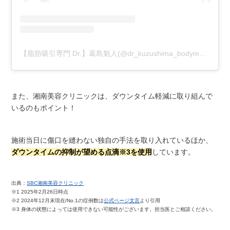
【脂肪吸引専門 Dr.】葛島魁人(@dr_kuzushima_bodymaker)がシェアした投稿
また、湘南美容クリニックは、ダウンタイム軽減に取り組んで
いるのもポイント！
施術当日に傷口を縫わない独自の手法を取り入れているほか、
ダウンタイムの抑制が望める点滴※3を使用
しています。
出典：
SBC湘南美容クリニック
※1 2025年2月26日時点
※2 2024年12月末現在/No.1の症例数は
公式ページ文言
より引用
※3 身体の状態によっては使用できない可能性がございます。担当医とご相談ください。