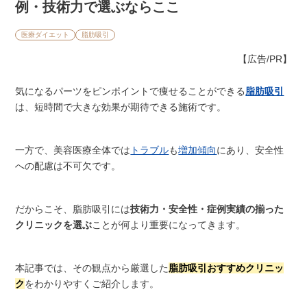
例・技術力で選ぶならここ
医療ダイエット
脂肪吸引
【広告/PR】
気になるパーツをピンポイントで痩せることができる
脂肪吸引
は、短時間で大きな効果が期待できる施術です。
一方で、美容医療全体では
トラブル
も
増加傾向
にあり、安全性
への配慮は不可欠です。
だからこそ、脂肪吸引には
技術力・安全性・症例実績の揃った
クリニックを選ぶ
ことが何より重要になってきます。
本記事では、その観点から厳選した
脂肪吸引おすすめクリニッ
ク
をわかりやすくご紹介します。