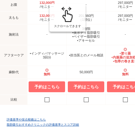
132,000円
297,000円
お腹
-
/モニター
/モニター
132,000円
201,660円
297,000円
太もも
/モニター
（1部位）
/モニター
スクロールできます
3種類
•美ボディ脂肪吸引
施術法
-
-
•ベイザー脂肪吸引
•アキーセル
◎
•インディバマッサージ
•塗り薬
アフターケア
•担当医とのメール相談
3回分
•内服薬の追加
•包帯の巻き直
◎
◎
麻酔代
50,000円
無料
無料
予約はこちら
予約はこちら
予約はこち
比較
評価基準や採点根拠はこちら
脂肪吸引おすすめクリニックの評価基準とスコア詳細