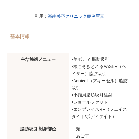
引用：
湘南美容クリニック症例写真
基本情報
主な施術メニュー
•美ボディ 脂肪吸引
•根こそぎとれるVASER（ベ
イザー）脂肪吸引
•Aquicell（アキーセル）脂肪
吸引
•小顔用脂肪吸引注射
•ジョールファット
•エンブレイスRF（フェイス
タイト/ボディタイト）
脂肪吸引 対象部位
・頬
・あご下