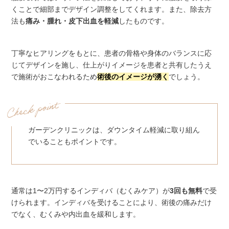
くことで細部までデザイン調整をしてくれます。また、除去方
法も
痛み・腫れ・皮下出血を軽減
したものです。
丁寧なヒアリングをもとに、患者の骨格や身体のバランスに応
じてデザインを施し、仕上がりイメージを患者と共有したうえ
で施術がおこなわれるため
術後のイメージが湧く
でしょう。
ガーデンクリニックは、ダウンタイム軽減に取り組ん
でいることもポイントです。
通常は1〜2万円するインディバ（むくみケア）が
3回も無料
で受
けられます。インディバを受けることにより、術後の痛みだけ
でなく、むくみや内出血を緩和します。