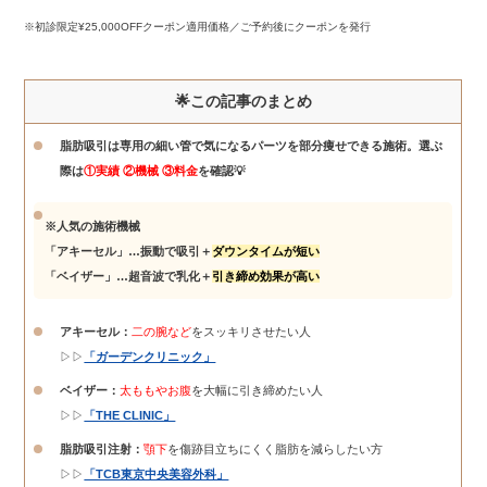
※初診限定¥25,000OFFクーポン適用価格／ご予約後にクーポンを発行
🌟この記事のまとめ
脂肪吸引は専用の細い管で気になるパーツを部分痩せできる施術。選ぶ
際は
①実績 ②機械 ③料金
を確認💡
※人気の施術機械
「アキーセル」…振動で吸引＋
ダウンタイムが短い
「ベイザー」…超音波で乳化＋
引き締め効果が高い
アキーセル：
二の腕など
をスッキリさせたい人
▷▷
「ガーデンクリニック」
ベイザー：
太ももやお腹
を大幅に引き締めたい人
▷▷
「THE CLINIC」
脂肪吸引注射：
顎下
を傷跡目立ちにくく脂肪を減らしたい方
▷▷
「TCB東京中央美容外科」