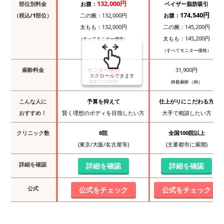
132,000円
部位別料金
お腹：
ベイザー脂肪吸引
174,540円
（税込/1部位）
二の腕：132,000円
お腹：
太もも：132,000円
二の腕：145,200円
太もも：145,200円
（すべてモニター価格）
（すべてモニター価格）
麻酔料金
モニター無料
31,900円
スクロールできます
通常110,000円
静脈麻酔（例）
こんな人に
予算を抑えて
仕上がりにこだわる方
おすすめ！
賢く理想のボディを目指したい方
大手で相談したい方
クリニック数
8院
全国100院以上
(東京/大阪/名古屋等)
(主要都市に展開)
詳細を確認
詳細を確認
詳細を確認
公式
公式をチェック
公式をチェック