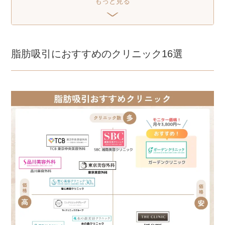
もっと見る
2025.08.01
ファクトチェックを行いました。
脂肪吸引のメリット・デメリット
脂肪吸引がおすすめな人｜部分痩せ派・リバウンド
する人
脂肪吸引におすすめのクリニック16選
脂肪吸引にかかる値段の相場は？
脂肪吸引施術の流れ
脂肪吸引に副作用やダウンタイムはある？注意点も
紹介
脂肪吸引に関するアンケート調査
脂肪吸引に関するよくある質問
脂肪吸引おすすめクリニックまとめ
【地域別】脂肪吸引おすすめクリニックを紹介