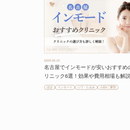
2026.06.15
名古屋でインモードが安いおすすめ
リニック6選！効果や費用相場も解
ほほ
インモード
シワ・たるみ
小顔•二重顎