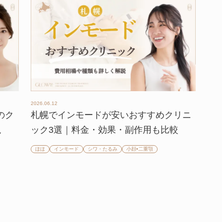
2026.06.12
のク
札幌でインモードが安いおすすめクリニ
説
ック3選｜料金・効果・副作用も比較
ほほ
インモード
シワ・たるみ
小顔•二重顎