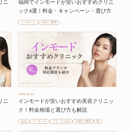
リニ
福岡でインモードが安いおすすめクリニ
ック4選！料金・キャンペーン・選び方
インモード
小顔•二重顎
2026.07.14
リニ
インモードが安いおすすめ美容クリニッ
】
ク！料金相場と選び方も解説
ほほ
インモード
シワ・たるみ
小顔•二重顎
顎