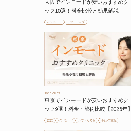
大阪でインモードが安いおすすめク
ック10選！料金比較と効果解説
インモード
リフトアップ
2026.08.07
東京でインモードが安いおすすめク
ック9選！料金・施術比較【2026年
ほほ
インモード
シワ・たるみ
小顔•二重顎