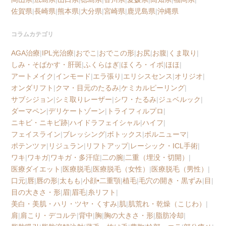
佐賀県
|
長崎県
|
熊本県
|
大分県
|
宮崎県
|
鹿児島県
|
沖縄県
コラムカテゴリ
AGA治療
|
IPL光治療
|
おでこ
|
おでこの形
|
お尻
|
お腹
|
くま取り
|
しみ・そばかす・肝斑
|
ふくらはぎ
|
ほくろ・イボ
|
ほほ
|
アートメイク
|
インモード
|
エラ張り
|
エリシスセンス
|
オリジオ
|
オンダリフト
|
クマ・目元のたるみ
|
ケミカルピーリング
|
サブシジョン
|
シミ取りレーザー
|
シワ・たるみ
|
ジュベルック
|
ダーマペン
|
デリケートゾーン
|
トライフィルプロ
|
ニキビ・ニキビ跡
|
ハイドラフェイシャル
|
ハイフ
|
フェイスライン
|
ブレッシング
|
ボトックス
|
ボルニューマ
|
ポテンツァ
|
リジュラン
|
リフトアップ
|
レーシック・ICL手術
|
ワキ
|
ワキガ
|
ワキガ・多汗症
|
二の腕
|
二重（埋没・切開）
|
医療ダイエット
|
医療脱毛
|
医療脱毛（女性）
|
医療脱毛（男性）
|
口元
|
唇
|
唇の形
|
太もも
|
小顔•二重顎
|
植毛
|
毛穴の開き・黒ずみ
|
目
|
目の大きさ・形
|
眉
|
眉毛
|
糸リフト
|
美白・美肌・ハリ・ツヤ・くすみ
|
肌
|
肌荒れ・乾燥（こじわ）
|
肩
|
肩こり・デコルテ
|
背中
|
胸
|
胸の大きさ・形
|
脂肪冷却
|