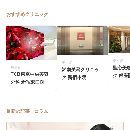
おすすめクリニック
東京都
東京都
聖心美
東京都
湘南美容クリニッ
TCB東京中央美容
ク 銀座
ク 新宿本院
外科 新宿東口院
最新の記事・コラム