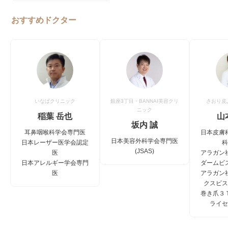
おすすめドクター
いなばクリニック
銀座3丁目・BANNAI美容クリ
さおり皮
ニック
稲葉 岳也
山
坂内 誠
耳鼻咽喉科学会専門医
日本皮膚
日本美容外科学会専門医
日本レーザー医学会認定
(JSAS)
医
アラガン
日本アレルギー学会専門
ダームビ
医
アラガン
クスビ
巻き爪３
ライ