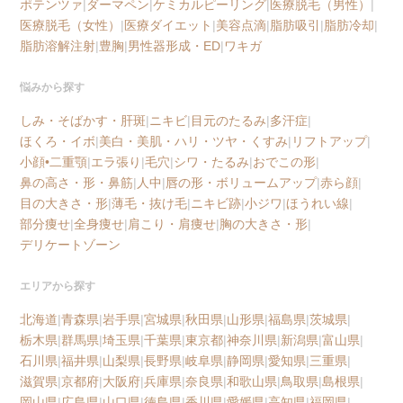
ポテンツァ
|
ダーマペン
|
ケミカルピーリング
|
医療脱毛（男性）
|
医療脱毛（女性）
|
医療ダイエット
|
美容点滴
|
脂肪吸引
|
脂肪冷却
|
脂肪溶解注射
|
豊胸
|
男性器形成・ED
|
ワキガ
悩みから探す
しみ・そばかす・肝斑
|
ニキビ
|
目元のたるみ
|
多汗症
|
ほくろ・イボ
|
美白・美肌・ハリ・ツヤ・くすみ
|
リフトアップ
|
小顔•二重顎
|
エラ張り
|
毛穴
|
シワ・たるみ
|
おでこの形
|
鼻の高さ・形・鼻筋
|
人中
|
唇の形・ボリュームアップ
|
赤ら顔
|
目の大きさ・形
|
薄毛・抜け毛
|
ニキビ跡
|
小ジワ
|
ほうれい線
|
部分痩せ
|
全身痩せ
|
肩こり・肩痩せ
|
胸の大きさ・形
|
デリケートゾーン
エリアから探す
北海道
|
青森県
|
岩手県
|
宮城県
|
秋田県
|
山形県
|
福島県
|
茨城県
|
栃木県
|
群馬県
|
埼玉県
|
千葉県
|
東京都
|
神奈川県
|
新潟県
|
富山県
|
石川県
|
福井県
|
山梨県
|
長野県
|
岐阜県
|
静岡県
|
愛知県
|
三重県
|
滋賀県
|
京都府
|
大阪府
|
兵庫県
|
奈良県
|
和歌山県
|
鳥取県
|
島根県
|
岡山県
|
広島県
|
山口県
|
徳島県
|
香川県
|
愛媛県
|
高知県
|
福岡県
|