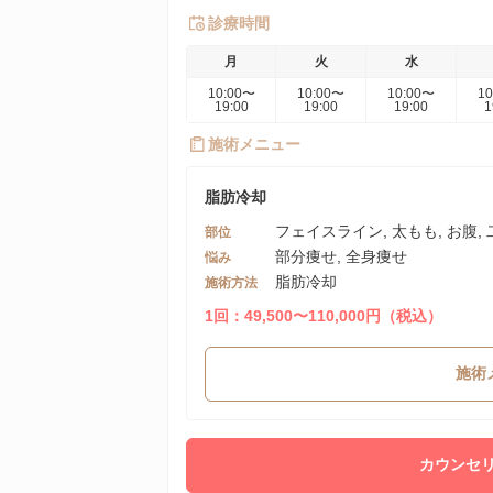
診療時間
月
火
水
10:00〜
10:00〜
10:00〜
1
19:00
19:00
19:00
1
施術メニュー
脂肪冷却
フェイスライン, 太もも, お腹,
部位
部分痩せ, 全身痩せ
悩み
脂肪冷却
施術方法
1回：49,500〜110,000円（税込）
施術
カウンセリ