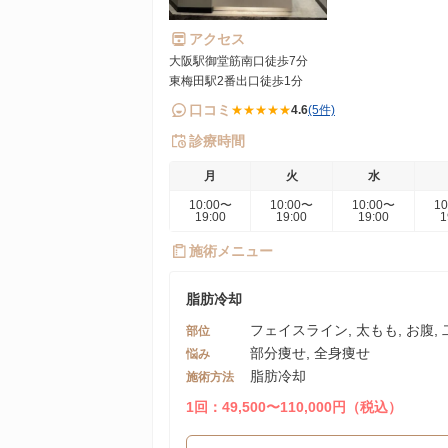
アクセス
大阪駅御堂筋南口徒歩7分
東梅田駅2番出口徒歩1分
口コミ
★★★★★
4.6
(5件)
診療時間
月
火
水
10:00〜
10:00〜
10:00〜
1
19:00
19:00
19:00
1
施術メニュー
脂肪冷却
フェイスライン, 太もも, お腹,
部位
部分痩せ, 全身痩せ
悩み
脂肪冷却
施術方法
1回：49,500〜110,000円（税込）