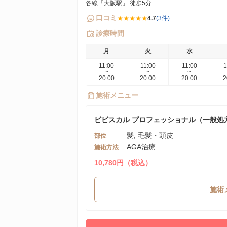
各線「大阪駅」 徒歩5分
口コミ
★★★★★
4.7
(3件)
診療時間
月
火
水
11:00
11:00
11:00
1
~
~
~
20:00
20:00
20:00
2
施術メニュー
ビビスカル プロフェッショナル（一般処
髪, 毛髪・頭皮
部位
AGA治療
施術方法
10,780円（税込）
施術