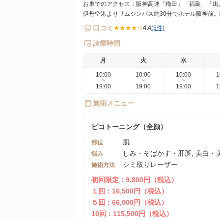
お車でのアクセス：阪神高速「梅田」「福島」「出
伊丹空港よりリムジンバス約30分でホテル阪神前。
口コミ
★★★★☆
4.4
(5件)
診療時間
月
火
水
10:00
10:00
10:00
1
~
~
~
19:00
19:00
19:00
1
施術メニュー
ピコトーニング（全顔）
肌
部位
しみ・そばかす・肝斑, 美白
悩み
シミ取りレーザー
施術方法
初回限定：9,800円（税込）
１回：16,500円（税込）
５回：66,000円（税込）
10回：115,500円（税込）