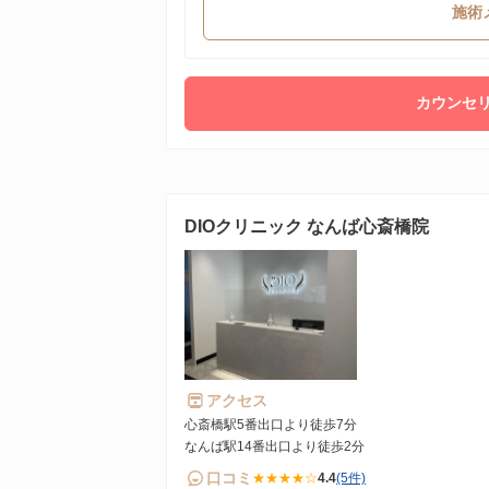
施術
カウンセリ
DIOクリニック なんば心斎橋院
アクセス
心斎橋駅5番出口より徒歩7分
なんば駅14番出口より徒歩2分
口コミ
★★★★☆
4.4
(5件)