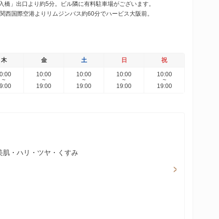
入橋」出口より約5分。ビル隣に有料駐車場がございます。
関西国際空港よりリムジンバス約60分でハービス大阪前。
木
金
土
日
祝
0:00
10:00
10:00
10:00
10:00
~
~
~
~
~
9:00
19:00
19:00
19:00
19:00
・美肌・ハリ・ツヤ・くすみ