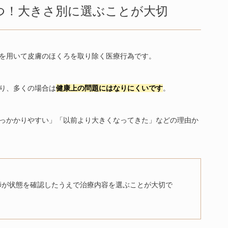
るクリニック選びのポイント
つ！大きさ別に選ぶことが大切
対処法
間
を用いて皮膚のほくろを取り除く医療行為です。
らできる？
り、多くの場合は
健康上の問題
にはなりにくいです
。
点
結果
っかかりやすい」「以前より大きくなってきた」などの理由か
問
クリニックを紹介
師が状態を確認したうえで治療内容を選ぶことが大切で