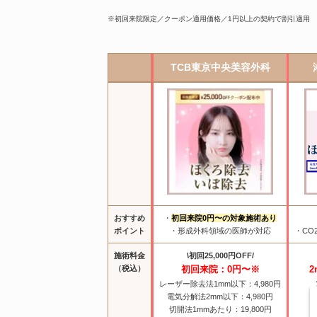
※初回来院限定／クーポン適用価格／1円以上の契約で割引適用
TCB東京中央美容外科
おすすめ
・
初回来院0円〜の対象施術あり
ポイント
・形成外科領域の医師が対応
・CO
施術料金
\初回25,000円OFF/
（税込）
初回来院：0円〜※
2
レーザー除去法1mm以下：4,980円
電気分解法2mm以下：4,980円
切開法1mmあたり：19,800円