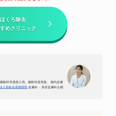
ほくろ除去
すめクリニック
麻酔科学講座入局。
麻酔科退局後、 都内皮膚
法人容紘会高梨医院
皮膚科・ 美容皮膚科を開