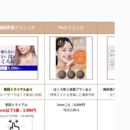
湘南美容クリニック
TAクリニック
東京美
・
初回トライアルあり
・
ほくろ取り放題プランあり
・
施術後の相談・ア
2レーザーでほくろ除去に対応
・再発リスクも考慮した施術方針
・カウンセリン
初回トライアル
1mmごと：5,500円
1mmごと：
mm以下1個：3,980円
/電気分解法
/アブレ
2mm以下3個：19,800円
通常メニュー