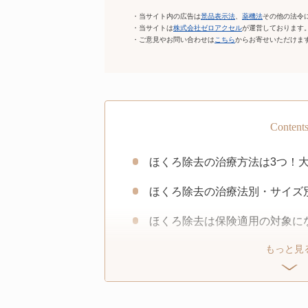
・当サイト内の広告は
景品表示法
、
薬機法
その他の法令
・当サイトは
株式会社ゼロアクセル
が運営しております
・ご意見やお問い合わせは
こちら
からお寄せいただけま
Content
ほくろ除去の治療方法は3つ！
ほくろ除去の治療法別・サイズ
ほくろ除去は保険適用の対象に
もっと見
ほくろ除去の値段が安いおすす
ランキング根拠（評価基準・ス