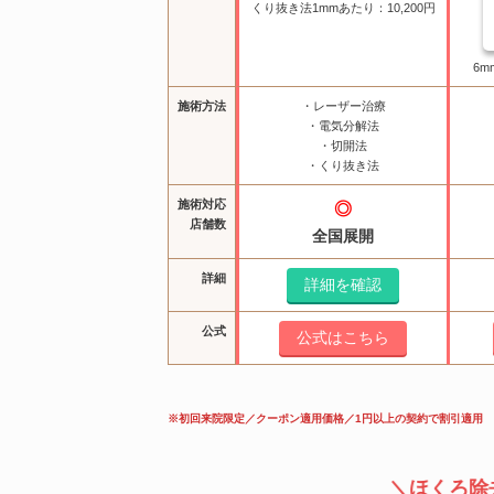
くり抜き法1mmあたり：10,200円
6m
施術方法
・レーザー治療
・電気分解法
・切開法
・くり抜き法
施術対応
◎
店舗数
全国展開
詳細
詳細を確認
公式
公式はこちら
※初回来院限定／クーポン適用価格／1円以上の契約で割引適用
ほくろ除