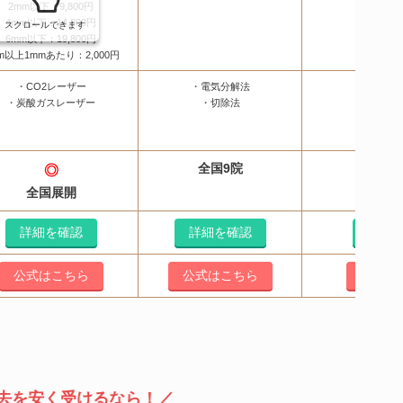
2mm以下：9,800円
4mm以下：14,800円
スクロールできます
6mm以下：19,800円
m以上1mmあたり：2,000円
・CO2レーザー
・電気分解法
・アブレ
・炭酸ガスレーザー
・切除法
・切
全国9院
全国
◎
（提携院
全国展開
詳細を確認
詳細を確認
詳細
公式はこちら
公式はこちら
公式は
去を安く受けるなら！