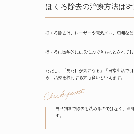
後悔しない！ほくろ除去を受け
ほくろ除去の治療方法は3
ほくろ除去のよくある失敗例と
ほくろ除去のダウンタイムの期
ほくろ除去は、レーザーや電気メス、切開など
ほくろ除去後のメイクはいつか
ほくろは医学的には良性のできものとされてお
ほくろ除去の経過観察中の注意
ほくろ除去に関するアンケート
ただし、「見た目が気になる」「日常生活で引
ら、治療を検討する方も多いといえます。
ほくろ除去に関するよくある質
【地域別】ほくろ除去おすすめ
自己判断で除去を決めるのではなく、医
す。