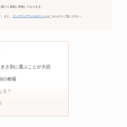
に基づく規制に準拠しております。
。
す。また、
コンプライアンスポリシー
はこちらからご覧ください。
s
大きさ別に選ぶことが大切
別の相場
なる？
る
め人気クリニック10選
コアリング）