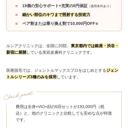
15個の安心サポート+充実の0円保証
（適用条件あり）
細かい部位のキワまで照射する技術力
ペア割または乗り換え割で10,000円OFF
※
ルシアクリニックは、全国に20院、
東京都内では銀座・渋谷・
新宿に展開
している美容皮膚科クリニックです。
医療脱毛では、ジェントルマックスプロをはじめとする
ジェン
トルシリーズ3種のみを採用
しています。
費用は全身+VIO+顔の5回セットが193,000円（税
込）と、他のクリニックと比較しても安めな点が特徴
です。