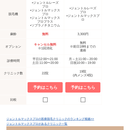
•ジェントルレーズ
プロ
•ジェントルレーズ
•ジェントルマックス
プロ
脱毛機
プロ
•ジェントルマックスプ
•ジェントルマックス
ロ
プロプラス
•ソプラノチタニウム
麻酔
無料
3,300円
無料
キャンセル無料
オプション
※前日18時までの
※1回消化
連絡
平日12:00〜21:00
月～土11:00～20:00
診療時間
土日:11:00〜20:00
日祝10:00～19:00
19院
クリニック数
22院
(内メンズ4院)
予約はこちら
予約はこちら
比較
ジェントルマックスプロの医療脱毛クリニックのランキング根拠>>
ジェントルマックスプロがあるクリニック一覧