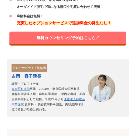
オーダメイド脱毛で気になる部位や毛質に合わせて照射！
麻酔料金は無料！
充実したオプションサービスで追加料金の発生なし！
無料カウンセリング予約はこちら↗️
グロウナビサイト監修者
吉岡 容子院長
経歴・プロフィール
東京医科大学
卒業（2004年）
東京医科大学卒業後、
麻酔科学講座入局。
麻酔科退局後、 都内皮膚科・美容
皮膚科院長として勤務。
平成24年より
医療法人容紘会
高梨医院
皮膚科・ 美容皮膚科を開設。美容皮膚科領
域で多数の治療に携わる。