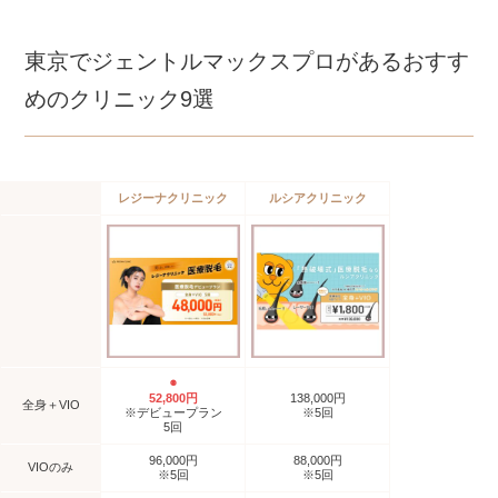
注意点
東京でジェントルマックスプロがあるおすす
ジェントルマックスプロの施術回数
めのクリニック9選
東京でジェントルマックスプロがあるクリニックの
選び方
ジェントルマックスプロについてのアンケート調査
レジーナクリニック
ルシアクリニック
東京でジェントルマックスプロの医療脱毛を受ける
際によくある質問
東京でジェントルマックスプロ脱毛ができるクリニ
ックまとめ
◉
52,800円
138,000円
全身＋VIO
※デビュープラン
※5回
5回
96,000円
88,000円
VIOのみ
※5回
※5回