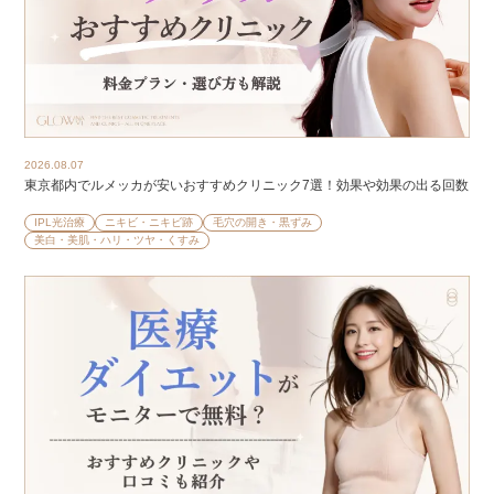
2026.08.07
東京都内でルメッカが安いおすすめクリニック7選！効果や効果の出る回数
IPL光治療
ニキビ・ニキビ跡
毛穴の開き・黒ずみ
美白・美肌・ハリ・ツヤ・くすみ