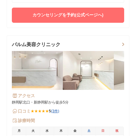
カウンセリングを予約(公式ページへ)
パルム美容クリニック
アクセス
静岡駅北口・新静岡駅から徒歩5分
口コミ
★★★★★
5
(3件)
診療時間
月
火
水
木
金
土
日
祝