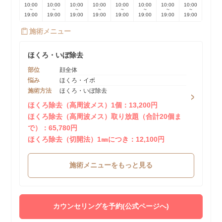
10:00
10:00
10:00
10:00
10:00
10:00
10:00
10:00
~
~
~
~
~
~
~
~
19:00
19:00
19:00
19:00
19:00
19:00
19:00
19:00
施術メニュー
ほくろ・いぼ除去
部位
顔全体
悩み
ほくろ・イボ
施術方法
ほくろ・いぼ除去
ほくろ除去（高周波メス）1個：13,200円
ほくろ除去（高周波メス）取り放題（合計20個ま
で）：65,780円
ほくろ除去（切開法）1㎜につき：12,100円
施術メニューをもっと見る
カウンセリングを予約(公式ページへ)