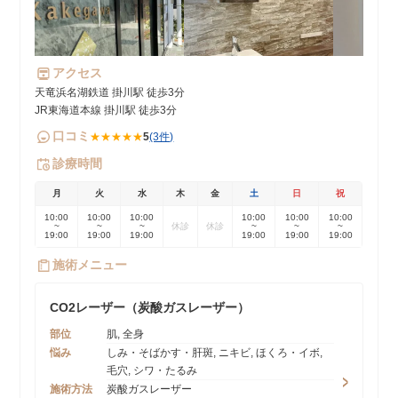
アクセス
天竜浜名湖鉄道 掛川駅 徒歩3分
JR東海道本線 掛川駅 徒歩3分
口コミ
★★★★★
5
(3件)
診療時間
月
火
水
木
金
土
日
祝
10:00
10:00
10:00
10:00
10:00
10:00
~
~
~
休診
休診
~
~
~
19:00
19:00
19:00
19:00
19:00
19:00
施術メニュー
CO2レーザー（炭酸ガスレーザー）
部位
肌, 全身
悩み
しみ・そばかす・肝斑, ニキビ, ほくろ・イボ,
毛穴, シワ・たるみ
施術方法
炭酸ガスレーザー