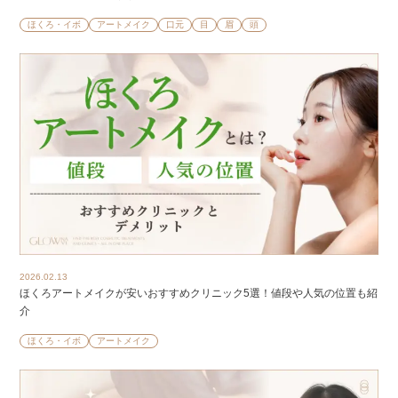
ほくろ・イボ
アートメイク
口元
目
眉
頭
2026.02.13
ほくろアートメイクが安いおすすめクリニック5選！値段や人気の位置も紹
介
ほくろ・イボ
アートメイク