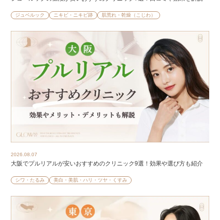
ジュベルック
ニキビ・ニキビ跡
肌荒れ・乾燥（こじわ）
2026.08.07
大阪でプルリアルが安いおすすめのクリニック9選！効果や選び方も紹介
シワ・たるみ
美白・美肌・ハリ・ツヤ・くすみ