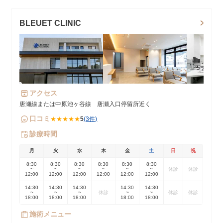
BLEUET CLINIC
アクセス
唐瀬線または中原池ヶ谷線 唐瀬入口停留所近く
口コミ
★★★★★
5
(3件)
診療時間
月
火
水
木
金
土
日
祝
8:30
8:30
8:30
8:30
8:30
8:30
~
~
~
~
~
~
休診
休診
12:00
12:00
12:00
12:00
12:00
12:00
14:30
14:30
14:30
14:30
14:30
~
~
~
休診
~
~
休診
休診
18:00
18:00
18:00
18:00
18:00
施術メニュー