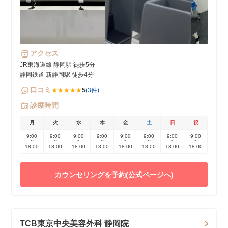
アクセス
JR東海道線 静岡駅 徒歩5分
静岡鉄道 新静岡駅 徒歩4分
口コミ
★★★★★
5
(3件)
診療時間
月
火
水
木
金
土
日
祝
9:00
9:00
9:00
9:00
9:00
9:00
9:00
9:00
~
~
~
~
~
~
~
~
18:00
18:00
18:00
18:00
18:00
18:00
18:00
18:00
カウンセリングを予約(公式ページへ)
TCB東京中央美容外科 静岡院