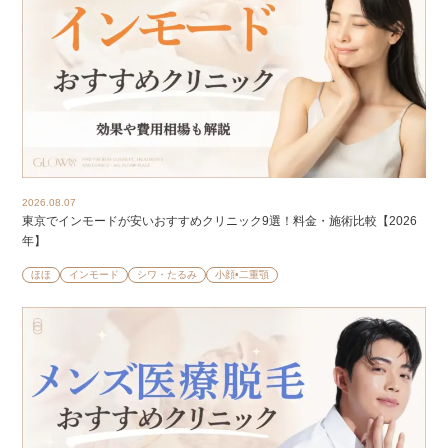
2026.08.07
東京でインモードが安いおすすめクリニック9選！料金・施術比較【2026
年】
ほほ
インモード
シワ・たるみ
小顔•二重顎