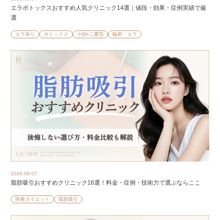
エラボトックスおすすめ人気クリニック14選｜値段・効果・症例実績で厳
選
エラ張り
ボトックス
小顔•二重顎
輪郭・エラ
2026.08.07
脂肪吸引おすすめクリニック16選！料金・症例・技術力で選ぶならここ
医療ダイエット
脂肪吸引