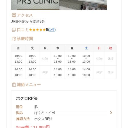
アクセス
JR静岡駅から徒歩3分
口コミ
★★★★★
5
(1件)
診療時間
月
火
水
木
金
土
日
祝
10:00
10:00
10:00
10:00
10:00
~
~
休診
~
~
~
休診
休診
13:00
13:00
13:00
13:00
13:00
14:00
14:00
14:00
14:00
14:00
~
~
休診
~
~
~
休診
休診
18:00
18:00
18:00
18:00
18:00
施術メニュー
ホクロRF法
部位
肌
悩み
ほくろ・イボ
施術方法
ホクロRF法
2mm毎：11,000円