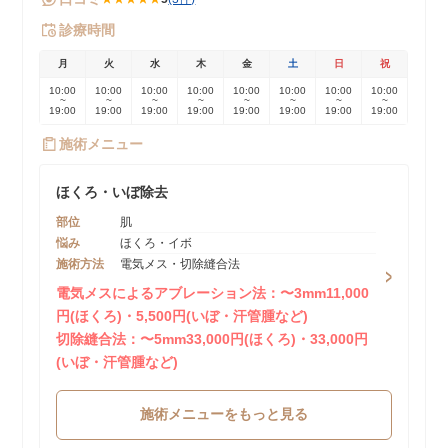
診療時間
月
火
水
木
金
土
日
祝
10:00
10:00
10:00
10:00
10:00
10:00
10:00
10:00
~
~
~
~
~
~
~
~
19:00
19:00
19:00
19:00
19:00
19:00
19:00
19:00
施術メニュー
ほくろ・いぼ除去
部位
肌
悩み
ほくろ・イボ
施術方法
電気メス・切除縫合法
電気メスによるアブレーション法：〜3mm11,000
円(ほくろ)・5,500円(いぼ・汗管腫など)
切除縫合法：〜5mm33,000円(ほくろ)・33,000円
(いぼ・汗管腫など)
施術メニューをもっと見る