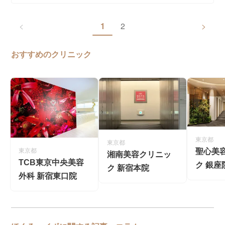
<
1
2
>
おすすめのクリニック
東京都
東京都
聖心美
東京都
湘南美容クリニッ
TCB東京中央美容
ク 銀座
ク 新宿本院
外科 新宿東口院