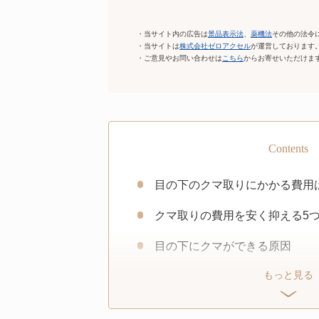
・当サイト内の広告は
景品表示法
、
薬機法
その他の法令
・当サイトは
株式会社ゼロアクセル
が運営しております
・ご意見やお問い合わせは
こちら
からお寄せいただけま
Contents
目の下のクマ取りにかかる費
クマ取りの費用を安く抑える5
目の下にクマができる原因
もっと見る
目の下のクマの種類
目の下のクマ取り治療におすす