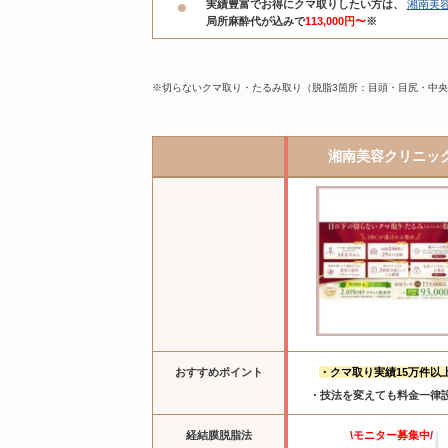
実績豊富でお得にクマ取りしたい方は、
湘南美
局所麻酔代が込みで
113,000円〜
※
※切らないクマ取り・たるみ取り（脱脂3箇所：目頭・目尻・中
湘南美容クリニッ
おすすめポイント
・
クマ取り実績15万件以
・技法を変えても料金一律
経結膜脱脂法
\モニター募集中/