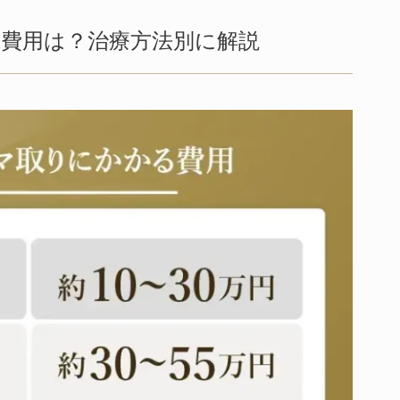
る費用は？治療方法別に解説
ット
リット
得るリスク
ないためには？
ある質問