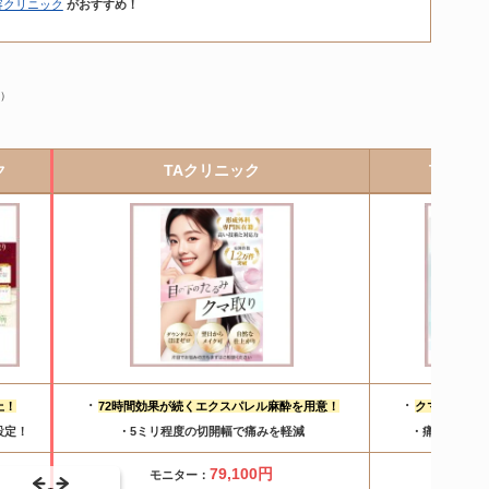
容クリニック
がおすすめ！
央）
ク
TAクリニック
TCB東
・
・
上
！
72時間効果が続くエクスパレル麻酔
を用意！
クマ取り
再生
設定！
・5ミリ程度の切開幅で痛みを軽減
・痛みや腫れ
79,100
円
モニター：