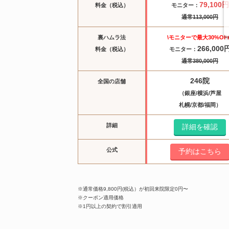
79,100円
料金（税込）
モニター：
通常
113,000
円
裏ハムラ法
\モニターで最大30%OFF
266,000
料金（税込）
モニター：
通常
380,000
円
246院
全国の店舗
（銀座/横浜/芦屋
札幌/
京都/福岡）
詳細
詳細を確認
公式
予約はこちら
※通常価格9,800円(税込）が初回来院限定0円〜
※クーポン適用価格
※1円以上の契約で割引適用