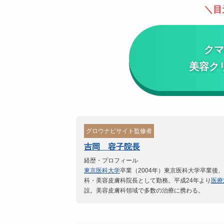
目
クマ
美容ク
グロウナビサイト監修者
吉岡 容子院長
経歴・プロフィール
東京医科大学
卒業（2004年）
東京医科大学卒業後、
科・美容皮膚科院長として勤務。
平成24年より
医療
設。美容皮膚科領域で多数の治療に携わる。