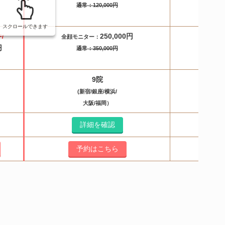
83
通常
：
120,000円
スクロールできます
250,000円
60
/
全顔モニター：
円
通常
：
350,000円
9院
(新宿/銀座/横浜/
大阪/福岡）
詳細を確認
詳
予約はこちら
予