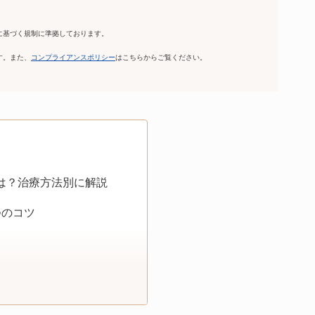
に基づく規制に準拠しております。
。
す。また、
コンプライアンスポリシー
はこちらからご覧ください。
用は？治療方法別に解説
つのコツ
めのクリニック7選