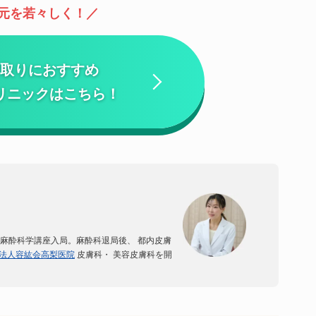
元を若々しく！
取りにおすすめ
リニックはこちら！
麻酔科学講座入局。
麻酔科退局後、 都内皮膚
法人容紘会高梨医院
皮膚科・ 美容皮膚科を開