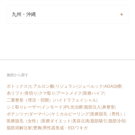
九州・沖縄
施術から探す
ボトックス
|
ヒアルロン酸
|
リジュラン
|
ジュベルック
|
AGA治療
|
糸リフト
|
骨切り
|
クマ取り
|
アートメイク
|
医療ハイフ
|
二重整形（埋没・切開）
|
ハイドラフェイシャル
|
シミ取りレーザー
|
インモード
|
IPL光治療
|
脂肪注入
|
鼻整形
|
ポテンツァ
|
ダーマペン
|
ケミカルピーリング
|
医療脱毛（男性）
|
医療脱毛（女性）
|
医療ダイエット
|
美容点滴
|
脂肪吸引
|
脂肪冷却
|
脂肪溶解注射
|
豊胸
|
男性器形成・ED
|
ワキガ