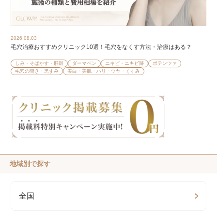
2026.08.03
毛穴治療おすすめクリニック10選！毛穴をなくす方法・治療はある？
しみ・そばかす・肝斑
ダーマペン
ニキビ・ニキビ跡
ポテンツァ
毛穴の開き・黒ずみ
美白・美肌・ハリ・ツヤ・くすみ
地域別で探す
全国