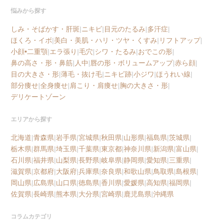
悩みから探す
しみ・そばかす・肝斑
|
ニキビ
|
目元のたるみ
|
多汗症
|
ほくろ・イボ
|
美白・美肌・ハリ・ツヤ・くすみ
|
リフトアップ
|
小顔•二重顎
|
エラ張り
|
毛穴
|
シワ・たるみ
|
おでこの形
|
鼻の高さ・形・鼻筋
|
人中
|
唇の形・ボリュームアップ
|
赤ら顔
|
目の大きさ・形
|
薄毛・抜け毛
|
ニキビ跡
|
小ジワ
|
ほうれい線
|
部分痩せ
|
全身痩せ
|
肩こり・肩痩せ
|
胸の大きさ・形
|
デリケートゾーン
エリアから探す
北海道
|
青森県
|
岩手県
|
宮城県
|
秋田県
|
山形県
|
福島県
|
茨城県
|
栃木県
|
群馬県
|
埼玉県
|
千葉県
|
東京都
|
神奈川県
|
新潟県
|
富山県
|
石川県
|
福井県
|
山梨県
|
長野県
|
岐阜県
|
静岡県
|
愛知県
|
三重県
|
滋賀県
|
京都府
|
大阪府
|
兵庫県
|
奈良県
|
和歌山県
|
鳥取県
|
島根県
|
岡山県
|
広島県
|
山口県
|
徳島県
|
香川県
|
愛媛県
|
高知県
|
福岡県
|
佐賀県
|
長崎県
|
熊本県
|
大分県
|
宮崎県
|
鹿児島県
|
沖縄県
コラムカテゴリ