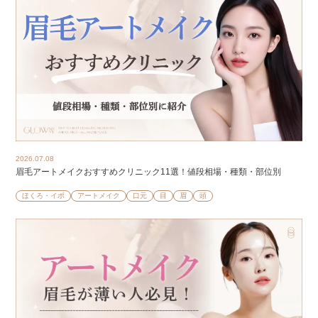
2026.07.08
眉毛アートメイクおすすめクリニック11選！値段相場・種類・部位別
ほくろ・イボ
アートメイク
口元
目
眉
頭