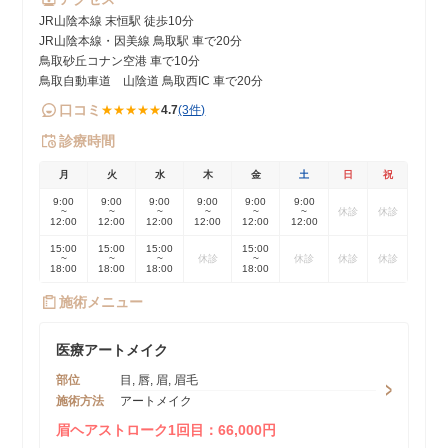
JR山陰本線 末恒駅 徒歩10分
JR山陰本線・因美線 鳥取駅 車で20分
鳥取砂丘コナン空港 車で10分
鳥取自動車道 山陰道 鳥取西IC 車で20分
口コミ
★★★★★
4.7
(3件)
診療時間
月
火
水
木
金
土
日
祝
9:00
9:00
9:00
9:00
9:00
9:00
~
~
~
~
~
~
休診
休診
12:00
12:00
12:00
12:00
12:00
12:00
15:00
15:00
15:00
15:00
~
~
~
休診
~
休診
休診
休診
18:00
18:00
18:00
18:00
施術メニュー
医療アートメイク
部位
目, 唇, 眉, 眉毛
施術方法
アートメイク
眉ヘアストローク1回目：66,000円