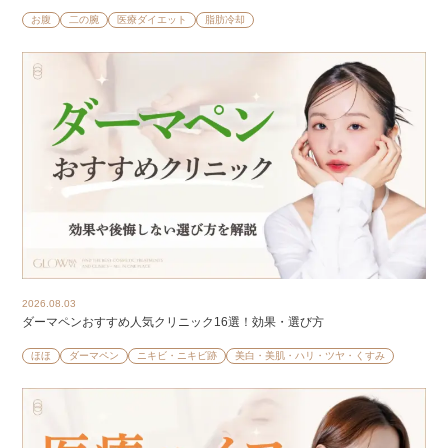
お腹
二の腕
医療ダイエット
脂肪冷却
2026.08.03
ダーマペンおすすめ人気クリニック16選！効果・選び方
ほほ
ダーマペン
ニキビ・ニキビ跡
美白・美肌・ハリ・ツヤ・くすみ