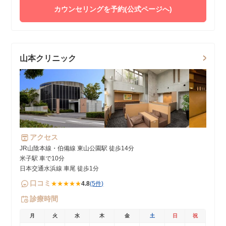
カウンセリングを予約(公式ページへ)
山本クリニック
アクセス
JR山陰本線・伯備線 東山公園駅 徒歩14分
米子駅 車で10分
日本交通水浜線 車尾 徒歩1分
口コミ
★★★★★
4.8
(5件)
診療時間
月
火
水
木
金
土
日
祝