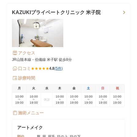
KAZUKIプライベートクリニック 米子院
アクセス
JR山陰本線・伯備線 米子駅 徒歩8分
口コミ
★★★★★
4.8
(5件)
診療時間
月
火
水
木
金
土
日
祝
10:00
10:00
10:00
10:00
10:00
10:00
10:00
~
~
休診
~
~
~
~
~
19:00
19:00
19:00
19:00
19:00
19:00
19:00
施術メニュー
アートメイク
部位
唇, 眉, 眉毛, 目の上, 目の下