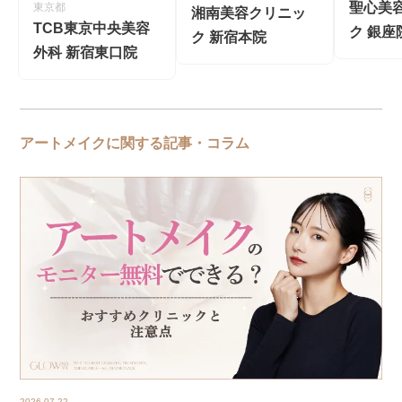
聖心美
東京都
湘南美容クリニッ
TCB東京中央美容
ク 銀座
ク 新宿本院
外科 新宿東口院
アートメイクに関する記事・コラム
2026.07.22