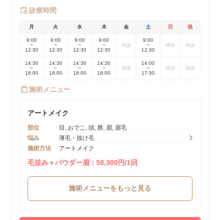
診療時間
月
火
水
木
金
土
日
祝
9:00
9:00
9:00
9:00
9:00
~
~
~
~
休診
~
休診
休診
12:30
12:30
12:30
12:30
12:30
14:30
14:30
14:30
14:30
14:00
~
~
~
~
休診
~
休診
休診
18:00
18:00
18:00
18:00
17:30
施術メニュー
アートメイク
部位
目, おでこ, 頭, 唇, 眉, 眉毛
悩み
薄毛・抜け毛
施術方法
アートメイク
毛並み＋パウダー眉：58,300円/1回
施術メニューをもっと見る