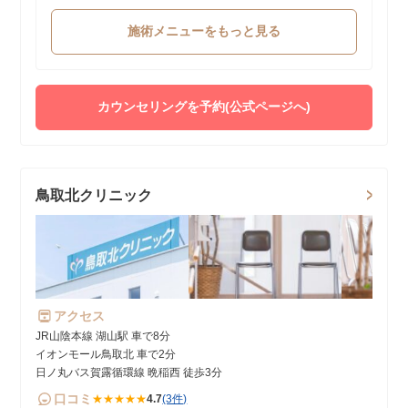
施術メニューをもっと見る
カウンセリングを予約(公式ページへ)
鳥取北クリニック
アクセス
JR山陰本線 湖山駅 車で8分
イオンモール鳥取北 車で2分
日ノ丸バス賀露循環線 晩稲西 徒歩3分
口コミ
★★★★★
4.7
(3件)