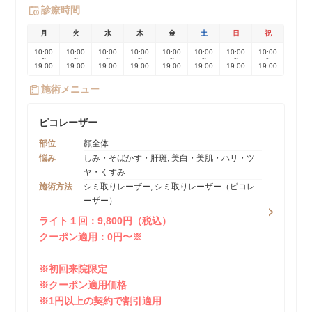
診療時間
月
火
水
木
金
土
日
祝
10:00
10:00
10:00
10:00
10:00
10:00
10:00
10:00
~
~
~
~
~
~
~
~
19:00
19:00
19:00
19:00
19:00
19:00
19:00
19:00
施術メニュー
ピコレーザー
部位
顔全体
悩み
しみ・そばかす・肝斑, 美白・美肌・ハリ・ツ
ヤ・くすみ
施術方法
シミ取りレーザー, シミ取りレーザー（ピコレ
ーザー）
ライト１回：9,800円（税込）
クーポン適用：0円〜※
※初回来院限定
※クーポン適用価格
※1円以上の契約で割引適用