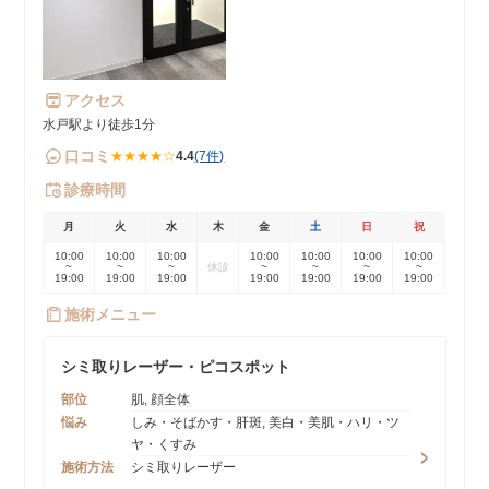
アクセス
水戸駅より徒歩1分
口コミ
★★★★☆
4.4
(7件)
診療時間
月
火
水
木
金
土
日
祝
10:00
10:00
10:00
10:00
10:00
10:00
10:00
~
~
~
休診
~
~
~
~
19:00
19:00
19:00
19:00
19:00
19:00
19:00
施術メニュー
シミ取りレーザー・ピコスポット
部位
肌, 顔全体
悩み
しみ・そばかす・肝斑, 美白・美肌・ハリ・ツ
ヤ・くすみ
施術方法
シミ取りレーザー