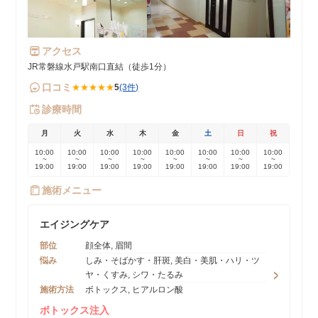
アクセス
JR常磐線水戸駅南口直結（徒歩1分）
口コミ
★★★★★
5
(3件)
診療時間
月
火
水
木
金
土
日
祝
10:00
10:00
10:00
10:00
10:00
10:00
10:00
10:00
~
~
~
~
~
~
~
~
19:00
19:00
19:00
19:00
19:00
19:00
19:00
19:00
施術メニュー
エイジングケア
部位
顔全体, 眉間
悩み
しみ・そばかす・肝斑, 美白・美肌・ハリ・ツ
ヤ・くすみ, シワ・たるみ
施術方法
ボトックス, ヒアルロン酸
ボトックス注入