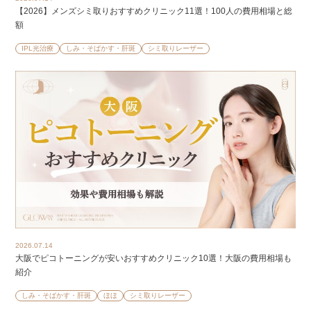
【2026】メンズシミ取りおすすめクリニック11選！100人の費用相場と総
額
IPL光治療
しみ・そばかす・肝斑
シミ取りレーザー
2026.07.14
大阪でピコトーニングが安いおすすめクリニック10選！大阪の費用相場も
紹介
しみ・そばかす・肝斑
ほほ
シミ取りレーザー