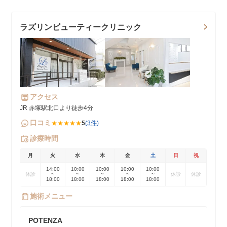
ラズリンビューティークリニック
アクセス
JR 赤塚駅北口より徒歩4分
口コミ
★★★★★
5
(3件)
診療時間
月
火
水
木
金
土
日
祝
14:00
10:00
10:00
10:00
10:00
休診
~
~
~
~
~
休診
休診
18:00
18:00
18:00
18:00
18:00
施術メニュー
POTENZA