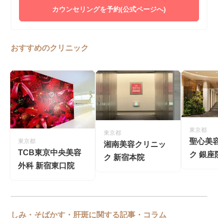
カウンセリングを予約(公式ページへ)
おすすめのクリニック
東京都
東京都
聖心美
東京都
湘南美容クリニッ
TCB東京中央美容
ク 銀座
ク 新宿本院
外科 新宿東口院
しみ・そばかす・肝斑に関する記事・コラム