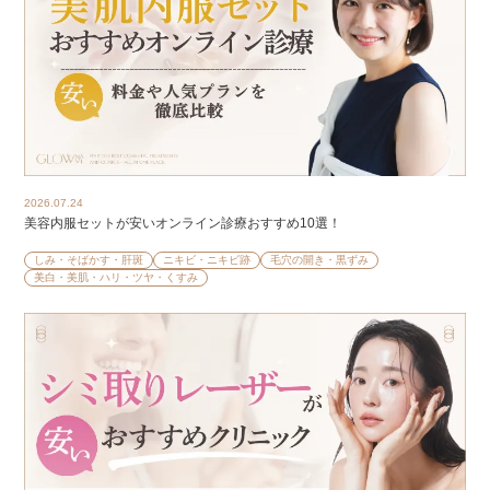
2026.07.24
美容内服セットが安いオンライン診療おすすめ10選！
しみ・そばかす・肝斑
ニキビ・ニキビ跡
毛穴の開き・黒ずみ
美白・美肌・ハリ・ツヤ・くすみ