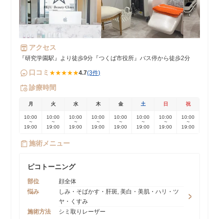
アクセス
『研究学園駅』より徒歩9分『つくば市役所』バス停から徒歩2分
口コミ
★★★★★
4.7
(3件)
診療時間
月
火
水
木
金
土
日
祝
10:00
10:00
10:00
10:00
10:00
10:00
10:00
10:00
~
~
~
~
~
~
~
~
19:00
19:00
19:00
19:00
19:00
19:00
19:00
19:00
施術メニュー
ピコトーニング
部位
顔全体
悩み
しみ・そばかす・肝斑, 美白・美肌・ハリ・ツ
ヤ・くすみ
施術方法
シミ取りレーザー