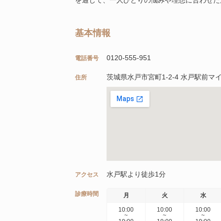
基本情報
0120-555-951
電話番号
茨城県水戸市宮町1‐2‐4 水戸駅前マ
住所
水戸駅より徒歩1分
アクセス
診療時間
月
火
水
10:00
10:00
10:00
~
~
~