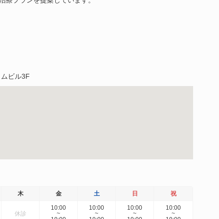
イムビル3F
木
金
土
日
祝
10:00
10:00
10:00
10:00
休診
~
~
~
~