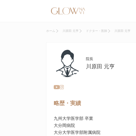
ホーム
川原田 元亨
ドクター・医師
川原田 元亨
院長
川原田 元亨
略歴・実績
九州大学医学部 卒業
大分岡病院
大分大学医学部附属病院