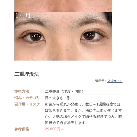
二重埋没法
引用元：
公式サイト
施術方法
二重整形（埋没・切開）
悩み・カテゴリ
目の大きさ・形
副作用・リスク
術後から腫れが発生し、数日～1週間程度でほ
ぼ落ち着きます。また、稀に内出血が生じます
が、大抵の場合メイクで隠せる程度で済み、時
間経過で必ず消失します。
参考価格
29,800円～