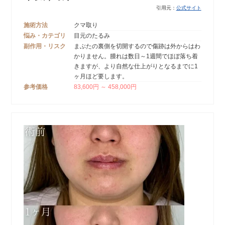
引用元：
公式サイト
施術方法
クマ取り
悩み・カテゴリ
目元のたるみ
副作用・リスク
まぶたの裏側を切開するので傷跡は外からはわ
かりません。腫れは数日～1週間でほぼ落ち着
きますが、より自然な仕上がりとなるまでに1
ヶ月ほど要します。
参考価格
83,600円 ～ 458,000円