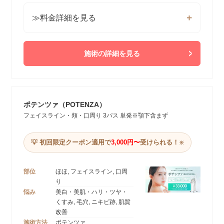
≫料金詳細を見る
施術の詳細を見る
ポテンツァ（POTENZA）
フェイスライン・頬・口周り 3パス 単発※顎下含まず
💡 初回限定クーポン適用で
3,000円〜
受けられる！
※
部位
ほほ, フェイスライン, 口周
り
悩み
美白・美肌・ハリ・ツヤ・
くすみ, 毛穴, ニキビ跡, 肌質
改善
施術方法
ポテンツァ