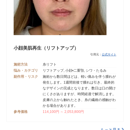
小顔美肌再生（リフトアップ）
引用元：
公式サイト
施術方法
糸リフト
悩み・カテゴリ
リフトアップ, 小顔•二重顎, シワ・たるみ
副作用・リスク
施術から数日間ほどは、軽い痛みを伴う腫れが
発生します。1週間前後で腫れは引き、最終的
なデザインの完成となります。数日は口の開け
にくさがありますが、時間経過で解消します。
皮膚の上から触れたとき、糸の繊維の感触がわ
かる場合があります。
参考価格
114,100円 ～ 2,053,800円
もっと見る