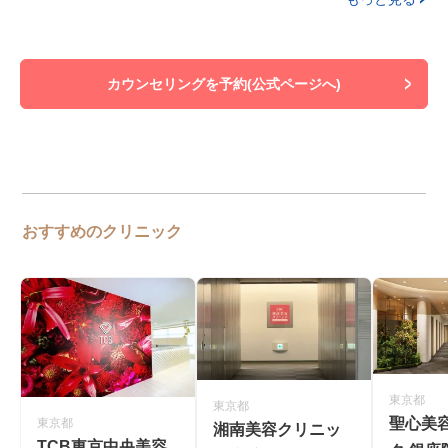
カウンセリングを予約(公式ページへ)
おすすめのクリニック
東京都
東京都
聖心美
東京都
湘南美容クリニッ
TCB東京中央美容