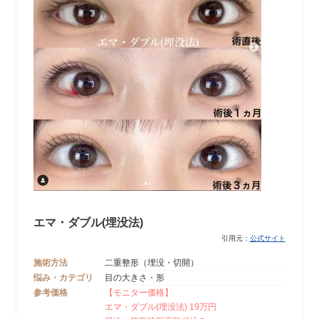
エマ・ダブル(埋没法)
引用元：
公式サイト
施術方法
二重整形（埋没・切開）
悩み・カテゴリ
目の大きさ・形
参考価格
【モニター価格】
エマ・ダブル(埋没法) 19万円