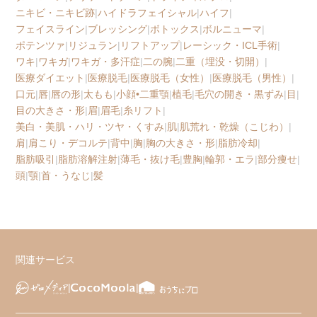
ニキビ・ニキビ跡
|
ハイドラフェイシャル
|
ハイフ
|
フェイスライン
|
ブレッシング
|
ボトックス
|
ボルニューマ
|
ポテンツァ
|
リジュラン
|
リフトアップ
|
レーシック・ICL手術
|
ワキ
|
ワキガ
|
ワキガ・多汗症
|
二の腕
|
二重（埋没・切開）
|
医療ダイエット
|
医療脱毛
|
医療脱毛（女性）
|
医療脱毛（男性）
|
口元
|
唇
|
唇の形
|
太もも
|
小顔•二重顎
|
植毛
|
毛穴の開き・黒ずみ
|
目
|
目の大きさ・形
|
眉
|
眉毛
|
糸リフト
|
美白・美肌・ハリ・ツヤ・くすみ
|
肌
|
肌荒れ・乾燥（こじわ）
|
肩
|
肩こり・デコルテ
|
背中
|
胸
|
胸の大きさ・形
|
脂肪冷却
|
脂肪吸引
|
脂肪溶解注射
|
薄毛・抜け毛
|
豊胸
|
輪郭・エラ
|
部分痩せ
|
頭
|
顎
|
首・うなじ
|
髪
関連サービス