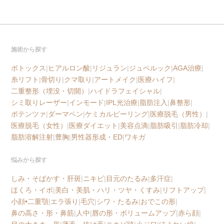
施術から探す
ボトックス
|
ヒアルロン酸
|
リジュラン
|
ジュベルック
|
AGA治療
|
糸リフト
|
骨切り
|
クマ取り
|
アートメイク
|
医療ハイフ
|
二重整形（埋没・切開）
|
ハイドラフェイシャル
|
シミ取りレーザー
|
インモード
|
IPL光治療
|
脂肪注入
|
鼻整形
|
ポテンツァ
|
ダーマペン
|
ケミカルピーリング
|
医療脱毛（男性）
|
医療脱毛（女性）
|
医療ダイエット
|
美容点滴
|
脂肪吸引
|
脂肪冷却
|
脂肪溶解注射
|
豊胸
|
男性器形成・ED
|
ワキガ
悩みから探す
しみ・そばかす・肝斑
|
ニキビ
|
目元のたるみ
|
多汗症
|
ほくろ・イボ
|
美白・美肌・ハリ・ツヤ・くすみ
|
リフトアップ
|
小顔•二重顎
|
エラ張り
|
毛穴
|
シワ・たるみ
|
おでこの形
|
鼻の高さ・形・鼻筋
|
人中
|
唇の形・ボリュームアップ
|
赤ら顔
|