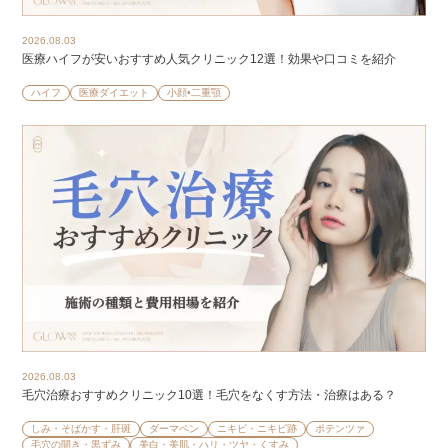
2026.08.03
医療ハイフが安いおすすめ人気クリニック12選！効果や口コミを紹介
ハイフ
医療ダイエット
小顔•二重顎
2026.08.03
毛穴治療おすすめクリニック10選！毛穴をなくす方法・治療はある？
しみ・そばかす・肝斑
ダーマペン
ニキビ・ニキビ跡
ポテンツァ
毛穴の開き・黒ずみ
美白・美肌・ハリ・ツヤ・くすみ