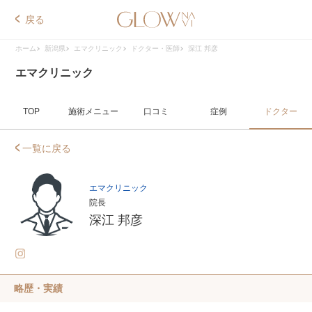
戻る
ホーム
新潟県
エマクリニック
ドクター・医師
深江 邦彦
エマクリニック
TOP
施術メニュー
口コミ
症例
ドクター
一覧に戻る
エマクリニック
院長
深江 邦彦
略歴・実績