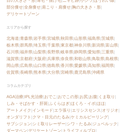
目の大きさ・形
|
薄毛・抜け毛
|
ニキビ跡
|
小ジワ
|
ほうれい線
|
部分痩せ
|
全身痩せ
|
肩こり・肩痩せ
|
胸の大きさ・形
|
デリケートゾーン
エリアから探す
北海道
|
青森県
|
岩手県
|
宮城県
|
秋田県
|
山形県
|
福島県
|
茨城県
|
栃木県
|
群馬県
|
埼玉県
|
千葉県
|
東京都
|
神奈川県
|
新潟県
|
富山県
|
石川県
|
福井県
|
山梨県
|
長野県
|
岐阜県
|
静岡県
|
愛知県
|
三重県
|
滋賀県
|
京都府
|
大阪府
|
兵庫県
|
奈良県
|
和歌山県
|
鳥取県
|
島根県
|
岡山県
|
広島県
|
山口県
|
徳島県
|
香川県
|
愛媛県
|
高知県
|
福岡県
|
佐賀県
|
長崎県
|
熊本県
|
大分県
|
宮崎県
|
鹿児島県
|
沖縄県
コラムカテゴリ
AGA治療
|
IPL光治療
|
おでこ
|
おでこの形
|
お尻
|
お腹
|
くま取り
|
しみ・そばかす・肝斑
|
ふくらはぎ
|
ほくろ・イボ
|
ほほ
|
アートメイク
|
インモード
|
エラ張り
|
エリシスセンス
|
オリジオ
|
オンダリフト
|
クマ・目元のたるみ
|
ケミカルピーリング
|
サブシジョン
|
シミ取りレーザー
|
シワ・たるみ
|
ジュベルック
|
ダーマペン
|
デリケートゾーン
|
トライフィルプロ
|