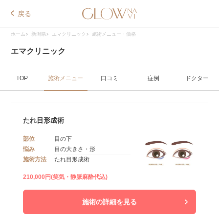
戻る
ホーム
新潟県
エマクリニック
施術メニュー・価格
エマクリニック
TOP
施術メニュー
口コミ
症例
ドクター
たれ目形成術
部位
目の下
悩み
目の大きさ・形
施術方法
たれ目形成術
210,000円(笑気・静脈麻酔代込)
施術の詳細を見る