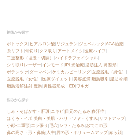
施術から探す
ボトックス
|
ヒアルロン酸
|
リジュラン
|
ジュベルック
|
AGA治療
|
糸リフト
|
骨切り
|
クマ取り
|
アートメイク
|
医療ハイフ
|
二重整形（埋没・切開）
|
ハイドラフェイシャル
|
シミ取りレーザー
|
インモード
|
IPL光治療
|
脂肪注入
|
鼻整形
|
ポテンツァ
|
ダーマペン
|
ケミカルピーリング
|
医療脱毛（男性）
|
医療脱毛（女性）
|
医療ダイエット
|
美容点滴
|
脂肪吸引
|
脂肪冷却
|
脂肪溶解注射
|
豊胸
|
男性器形成・ED
|
ワキガ
悩みから探す
しみ・そばかす・肝斑
|
ニキビ
|
目元のたるみ
|
多汗症
|
ほくろ・イボ
|
美白・美肌・ハリ・ツヤ・くすみ
|
リフトアップ
|
小顔•二重顎
|
エラ張り
|
毛穴
|
シワ・たるみ
|
おでこの形
|
鼻の高さ・形・鼻筋
|
人中
|
唇の形・ボリュームアップ
|
赤ら顔
|