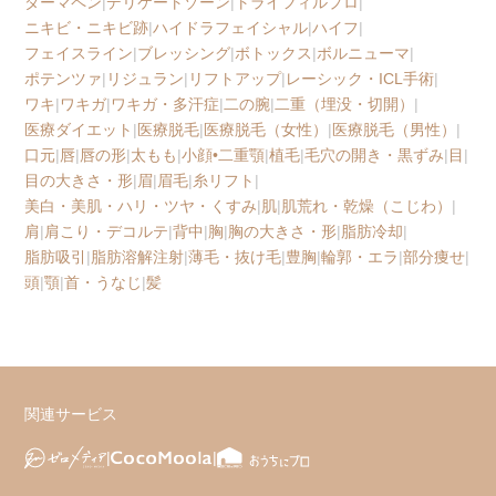
ダーマペン
|
デリケートゾーン
|
トライフィルプロ
|
ニキビ・ニキビ跡
|
ハイドラフェイシャル
|
ハイフ
|
フェイスライン
|
ブレッシング
|
ボトックス
|
ボルニューマ
|
ポテンツァ
|
リジュラン
|
リフトアップ
|
レーシック・ICL手術
|
ワキ
|
ワキガ
|
ワキガ・多汗症
|
二の腕
|
二重（埋没・切開）
|
医療ダイエット
|
医療脱毛
|
医療脱毛（女性）
|
医療脱毛（男性）
|
口元
|
唇
|
唇の形
|
太もも
|
小顔•二重顎
|
植毛
|
毛穴の開き・黒ずみ
|
目
|
目の大きさ・形
|
眉
|
眉毛
|
糸リフト
|
美白・美肌・ハリ・ツヤ・くすみ
|
肌
|
肌荒れ・乾燥（こじわ）
|
肩
|
肩こり・デコルテ
|
背中
|
胸
|
胸の大きさ・形
|
脂肪冷却
|
脂肪吸引
|
脂肪溶解注射
|
薄毛・抜け毛
|
豊胸
|
輪郭・エラ
|
部分痩せ
|
頭
|
顎
|
首・うなじ
|
髪
関連サービス