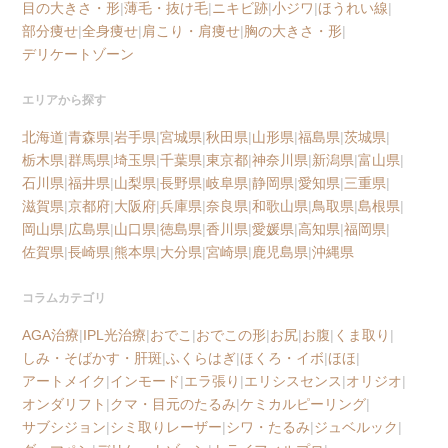
目の大きさ・形
|
薄毛・抜け毛
|
ニキビ跡
|
小ジワ
|
ほうれい線
|
部分痩せ
|
全身痩せ
|
肩こり・肩痩せ
|
胸の大きさ・形
|
デリケートゾーン
エリアから探す
北海道
|
青森県
|
岩手県
|
宮城県
|
秋田県
|
山形県
|
福島県
|
茨城県
|
栃木県
|
群馬県
|
埼玉県
|
千葉県
|
東京都
|
神奈川県
|
新潟県
|
富山県
|
石川県
|
福井県
|
山梨県
|
長野県
|
岐阜県
|
静岡県
|
愛知県
|
三重県
|
滋賀県
|
京都府
|
大阪府
|
兵庫県
|
奈良県
|
和歌山県
|
鳥取県
|
島根県
|
岡山県
|
広島県
|
山口県
|
徳島県
|
香川県
|
愛媛県
|
高知県
|
福岡県
|
佐賀県
|
長崎県
|
熊本県
|
大分県
|
宮崎県
|
鹿児島県
|
沖縄県
コラムカテゴリ
AGA治療
|
IPL光治療
|
おでこ
|
おでこの形
|
お尻
|
お腹
|
くま取り
|
しみ・そばかす・肝斑
|
ふくらはぎ
|
ほくろ・イボ
|
ほほ
|
アートメイク
|
インモード
|
エラ張り
|
エリシスセンス
|
オリジオ
|
オンダリフト
|
クマ・目元のたるみ
|
ケミカルピーリング
|
サブシジョン
|
シミ取りレーザー
|
シワ・たるみ
|
ジュベルック
|