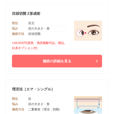
目頭切開 Z形成術
部位
目元
悩み
目の大きさ・形
施術方法
目頭切開
148,000円(笑気・局所麻酔代込、税込、
白糸オプション付)
施術の詳細を見る
埋没法［エマ・シングル］
部位
目
悩み
目の大きさ・形
施術方法
二重整形（埋没・切開）