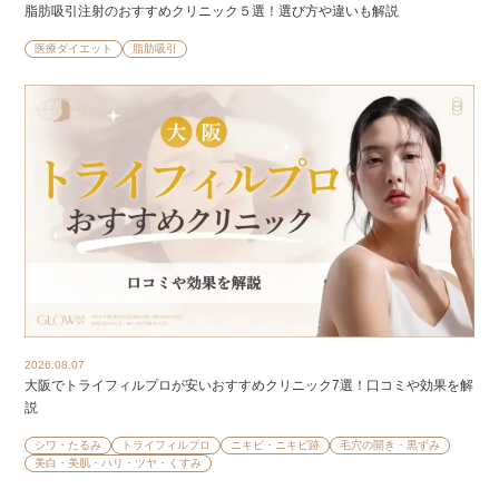
脂肪吸引注射のおすすめクリニック５選！選び方や違いも解説
医療ダイエット
脂肪吸引
2026.08.07
大阪でトライフィルプロが安いおすすめクリニック7選！口コミや効果を解
説
シワ・たるみ
トライフィルプロ
ニキビ・ニキビ跡
毛穴の開き・黒ずみ
美白・美肌・ハリ・ツヤ・くすみ