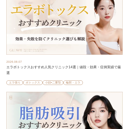
2026.08.07
エラボトックスおすすめ人気クリニック14選｜値段・効果・症例実績で厳
選
エラ張り
ボトックス
小顔•二重顎
輪郭・エラ