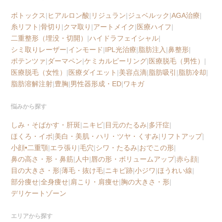
ボトックス
|
ヒアルロン酸
|
リジュラン
|
ジュベルック
|
AGA治療
|
糸リフト
|
骨切り
|
クマ取り
|
アートメイク
|
医療ハイフ
|
二重整形（埋没・切開）
|
ハイドラフェイシャル
|
シミ取りレーザー
|
インモード
|
IPL光治療
|
脂肪注入
|
鼻整形
|
ポテンツァ
|
ダーマペン
|
ケミカルピーリング
|
医療脱毛（男性）
|
医療脱毛（女性）
|
医療ダイエット
|
美容点滴
|
脂肪吸引
|
脂肪冷却
|
脂肪溶解注射
|
豊胸
|
男性器形成・ED
|
ワキガ
悩みから探す
しみ・そばかす・肝斑
|
ニキビ
|
目元のたるみ
|
多汗症
|
ほくろ・イボ
|
美白・美肌・ハリ・ツヤ・くすみ
|
リフトアップ
|
小顔•二重顎
|
エラ張り
|
毛穴
|
シワ・たるみ
|
おでこの形
|
鼻の高さ・形・鼻筋
|
人中
|
唇の形・ボリュームアップ
|
赤ら顔
|
目の大きさ・形
|
薄毛・抜け毛
|
ニキビ跡
|
小ジワ
|
ほうれい線
|
部分痩せ
|
全身痩せ
|
肩こり・肩痩せ
|
胸の大きさ・形
|
デリケートゾーン
エリアから探す