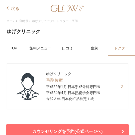
戻る
ホーム
宮崎県
ゆげクリニック
ドクター・医師
ゆげクリニック
TOP
施術メニュー
口コミ
症例
ドクター
ゆげクリニック
弓削俊彦
平成22年1月 日本形成外科専門医
平成24年4月 日本熱傷学会専門医
令和３年 日本化粧品検定１級
カウンセリングを予約(公式ページへ)