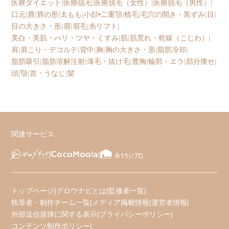
医療ダイエット
|
医療脱毛
|
医療脱毛（女性）
|
医療脱毛（男性）
|
口元
|
唇
|
唇の形
|
太もも
|
小顔•二重顎
|
植毛
|
毛穴の開き・黒ずみ
|
目
|
目の大きさ・形
|
眉
|
眉毛
|
糸リフト
|
美白・美肌・ハリ・ツヤ・くすみ
|
肌
|
肌荒れ・乾燥（こじわ）
|
肩
|
肩こり・デコルテ
|
背中
|
胸
|
胸の大きさ・形
|
脂肪冷却
|
脂肪吸引
|
脂肪溶解注射
|
薄毛・抜け毛
|
豊胸
|
輪郭・エラ
|
部分痩せ
|
頭
|
顎
|
首・うなじ
|
髪
関連サービス
トップページ
|
グロウナビとは
|
監修者一覧
|
執筆者・制作チーム一覧
|
メディア掲載情報
|
運営者情報
|
外部送信規律に関する表示
|
プライバシーポリシー
|
コンテンツ制作ポリシー
|