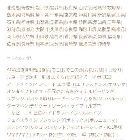
北海道
|
青森県
|
岩手県
|
宮城県
|
秋田県
|
山形県
|
福島県
|
茨城県
|
栃木県
|
群馬県
|
埼玉県
|
千葉県
|
東京都
|
神奈川県
|
新潟県
|
富山県
|
石川県
|
福井県
|
山梨県
|
長野県
|
岐阜県
|
静岡県
|
愛知県
|
三重県
|
滋賀県
|
京都府
|
大阪府
|
兵庫県
|
奈良県
|
和歌山県
|
鳥取県
|
島根県
|
岡山県
|
広島県
|
山口県
|
徳島県
|
香川県
|
愛媛県
|
高知県
|
福岡県
|
佐賀県
|
長崎県
|
熊本県
|
大分県
|
宮崎県
|
鹿児島県
|
沖縄県
コラムカテゴリ
AGA治療
|
IPL光治療
|
おでこ
|
おでこの形
|
お尻
|
お腹
|
くま取り
|
しみ・そばかす・肝斑
|
ふくらはぎ
|
ほくろ・イボ
|
ほほ
|
アートメイク
|
インモード
|
エラ張り
|
エリシスセンス
|
オリジオ
|
オンダリフト
|
クマ・目元のたるみ
|
ケミカルピーリング
|
サブシジョン
|
シミ取りレーザー
|
シワ・たるみ
|
ジュベルック
|
ダーマペン
|
デリケートゾーン
|
トライフィルプロ
|
ニキビ・ニキビ跡
|
ハイドラフェイシャル
|
ハイフ
|
フェイスライン
|
ブレッシング
|
ボトックス
|
ボルニューマ
|
ポテンツァ
|
リジュラン
|
リフトアップ
|
レーシック・ICL手術
|
ワキ
|
ワキガ
|
ワキガ・多汗症
|
二の腕
|
二重（埋没・切開）
|