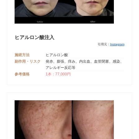
ヒアルロン酸注入
引用元：
Instagram
施術方法
ヒアルロン酸
副作用・リスク
発赤、膨張、痒み、内出血、血管閉塞、感染、
アレルギー反応等
参考価格
1本：77,000円