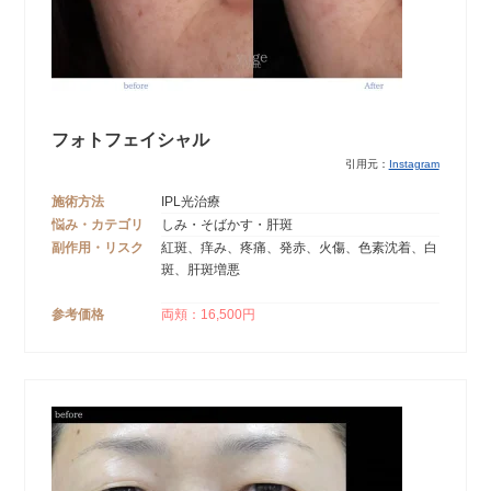
フォトフェイシャル
引用元：
Instagram
施術方法
IPL光治療
悩み・カテゴリ
しみ・そばかす・肝斑
副作用・リスク
紅斑、痒み、疼痛、発赤、火傷、色素沈着、白
斑、肝斑増悪
参考価格
両頬：16,500円