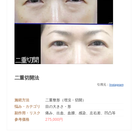
二重切開法
引用元：
Instagram
施術方法
二重整形（埋没・切開）
悩み・カテゴリ
目の大きさ・形
副作用・リスク
痛み、出血、血腫、感染、左右差、凹凸等
参考価格
275,000円