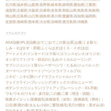
石川県
|
福井県
|
山梨県
|
長野県
|
岐阜県
|
静岡県
|
愛知県
|
三重県
|
滋賀県
|
京都府
|
大阪府
|
兵庫県
|
奈良県
|
和歌山県
|
鳥取県
|
島根県
|
岡山県
|
広島県
|
山口県
|
徳島県
|
香川県
|
愛媛県
|
高知県
|
福岡県
|
佐賀県
|
長崎県
|
熊本県
|
大分県
|
宮崎県
|
鹿児島県
|
沖縄県
コラムカテゴリ
AGA治療
|
IPL光治療
|
おでこ
|
おでこの形
|
お尻
|
お腹
|
くま取り
|
しみ・そばかす・肝斑
|
ふくらはぎ
|
ほくろ・イボ
|
ほほ
|
アートメイク
|
インモード
|
エラ張り
|
エリシスセンス
|
オリジオ
|
オンダリフト
|
クマ・目元のたるみ
|
ケミカルピーリング
|
サブシジョン
|
シミ取りレーザー
|
シワ・たるみ
|
ジュベルック
|
ダーマペン
|
デリケートゾーン
|
トライフィルプロ
|
ニキビ・ニキビ跡
|
ハイドラフェイシャル
|
ハイフ
|
フェイスライン
|
ブレッシング
|
ボトックス
|
ボルニューマ
|
ポテンツァ
|
リジュラン
|
リフトアップ
|
レーシック・ICL手術
|
ワキ
|
ワキガ
|
ワキガ・多汗症
|
二の腕
|
二重（埋没・切開）
|
医療ダイエット
|
医療脱毛
|
医療脱毛（女性）
|
医療脱毛（男性）
|
口元
|
唇
|
唇の形
|
太もも
|
小顔•二重顎
|
植毛
|
毛穴の開き・黒ずみ
|
目
|
目の大きさ・形
|
眉
|
眉毛
|
糸リフト
|