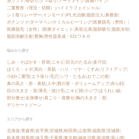
糸リフト
|
骨切り
|
クマ取り
|
アートメイク
|
医療ハイフ
|
二重整形（埋没・切開）
|
ハイドラフェイシャル
|
シミ取りレーザー
|
インモード
|
IPL光治療
|
脂肪注入
|
鼻整形
|
ポテンツァ
|
ダーマペン
|
ケミカルピーリング
|
医療脱毛（男性）
|
医療脱毛（女性）
|
医療ダイエット
|
美容点滴
|
脂肪吸引
|
脂肪冷却
|
脂肪溶解注射
|
豊胸
|
男性器形成・ED
|
ワキガ
悩みから探す
しみ・そばかす・肝斑
|
ニキビ
|
目元のたるみ
|
多汗症
|
ほくろ・イボ
|
美白・美肌・ハリ・ツヤ・くすみ
|
リフトアップ
|
小顔•二重顎
|
エラ張り
|
毛穴
|
シワ・たるみ
|
おでこの形
|
鼻の高さ・形・鼻筋
|
人中
|
唇の形・ボリュームアップ
|
赤ら顔
|
目の大きさ・形
|
薄毛・抜け毛
|
ニキビ跡
|
小ジワ
|
ほうれい線
|
部分痩せ
|
全身痩せ
|
肩こり・肩痩せ
|
胸の大きさ・形
|
デリケートゾーン
エリアから探す
北海道
|
青森県
|
岩手県
|
宮城県
|
秋田県
|
山形県
|
福島県
|
茨城県
|
栃木県
|
群馬県
|
埼玉県
|
千葉県
|
東京都
|
神奈川県
|
新潟県
|
富山県
|