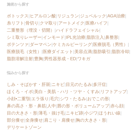
施術から探す
ボトックス
|
ヒアルロン酸
|
リジュラン
|
ジュベルック
|
AGA治療
|
糸リフト
|
骨切り
|
クマ取り
|
アートメイク
|
医療ハイフ
|
二重整形（埋没・切開）
|
ハイドラフェイシャル
|
シミ取りレーザー
|
インモード
|
IPL光治療
|
脂肪注入
|
鼻整形
|
ポテンツァ
|
ダーマペン
|
ケミカルピーリング
|
医療脱毛（男性）
|
医療脱毛（女性）
|
医療ダイエット
|
美容点滴
|
脂肪吸引
|
脂肪冷却
|
脂肪溶解注射
|
豊胸
|
男性器形成・ED
|
ワキガ
悩みから探す
しみ・そばかす・肝斑
|
ニキビ
|
目元のたるみ
|
多汗症
|
ほくろ・イボ
|
美白・美肌・ハリ・ツヤ・くすみ
|
リフトアップ
|
小顔•二重顎
|
エラ張り
|
毛穴
|
シワ・たるみ
|
おでこの形
|
鼻の高さ・形・鼻筋
|
人中
|
唇の形・ボリュームアップ
|
赤ら顔
|
目の大きさ・形
|
薄毛・抜け毛
|
ニキビ跡
|
小ジワ
|
ほうれい線
|
部分痩せ
|
全身痩せ
|
肩こり・肩痩せ
|
胸の大きさ・形
|
デリケートゾーン