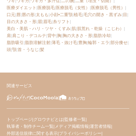
ワキ
|
ワキガ
|
ワキガ・多汗症
|
二の腕
|
二重（埋没・切開）
|
医療ダイエット
|
医療脱毛
|
医療脱毛（女性）
|
医療脱毛（男性）
|
口元
|
唇
|
唇の形
|
太もも
|
小顔•二重顎
|
植毛
|
毛穴の開き・黒ずみ
|
目
|
目の大きさ・形
|
眉
|
眉毛
|
糸リフト
|
美白・美肌・ハリ・ツヤ・くすみ
|
肌
|
肌荒れ・乾燥（こじわ）
|
肩
|
肩こり・デコルテ
|
背中
|
胸
|
胸の大きさ・形
|
脂肪冷却
|
脂肪吸引
|
脂肪溶解注射
|
薄毛・抜け毛
|
豊胸
|
輪郭・エラ
|
部分痩せ
|
頭
|
顎
|
首・うなじ
|
髪
関連サービス
トップページ
|
グロウナビとは
|
監修者一覧
|
執筆者・制作チーム一覧
|
メディア掲載情報
|
運営者情報
|
外部送信規律に関する表示
|
プライバシーポリシー
|