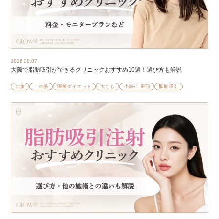
2026.08.07
大阪で脂肪吸引ができるクリニックおすすめ10選！選び方も解説
お腹
二の腕
医療ダイエット
太もも
小顔•二重顎
脂肪吸引