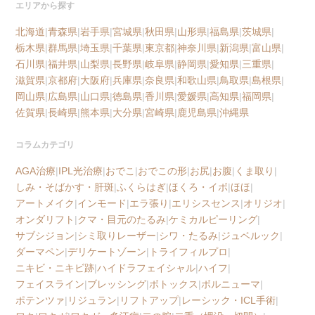
エリアから探す
北海道
|
青森県
|
岩手県
|
宮城県
|
秋田県
|
山形県
|
福島県
|
茨城県
|
栃木県
|
群馬県
|
埼玉県
|
千葉県
|
東京都
|
神奈川県
|
新潟県
|
富山県
|
石川県
|
福井県
|
山梨県
|
長野県
|
岐阜県
|
静岡県
|
愛知県
|
三重県
|
滋賀県
|
京都府
|
大阪府
|
兵庫県
|
奈良県
|
和歌山県
|
鳥取県
|
島根県
|
岡山県
|
広島県
|
山口県
|
徳島県
|
香川県
|
愛媛県
|
高知県
|
福岡県
|
佐賀県
|
長崎県
|
熊本県
|
大分県
|
宮崎県
|
鹿児島県
|
沖縄県
コラムカテゴリ
AGA治療
|
IPL光治療
|
おでこ
|
おでこの形
|
お尻
|
お腹
|
くま取り
|
しみ・そばかす・肝斑
|
ふくらはぎ
|
ほくろ・イボ
|
ほほ
|
アートメイク
|
インモード
|
エラ張り
|
エリシスセンス
|
オリジオ
|
オンダリフト
|
クマ・目元のたるみ
|
ケミカルピーリング
|
サブシジョン
|
シミ取りレーザー
|
シワ・たるみ
|
ジュベルック
|
ダーマペン
|
デリケートゾーン
|
トライフィルプロ
|
ニキビ・ニキビ跡
|
ハイドラフェイシャル
|
ハイフ
|
フェイスライン
|
ブレッシング
|
ボトックス
|
ボルニューマ
|
ポテンツァ
|
リジュラン
|
リフトアップ
|
レーシック・ICL手術
|