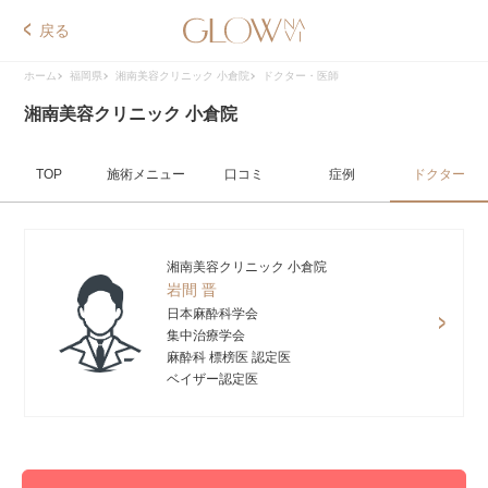
戻る
ホーム
福岡県
湘南美容クリニック 小倉院
ドクター・医師
湘南美容クリニック 小倉院
TOP
施術メニュー
口コミ
症例
ドクター
湘南美容クリニック 小倉院
岩間 晋
日本麻酔科学会
集中治療学会
麻酔科 標榜医 認定医
ベイザー認定医