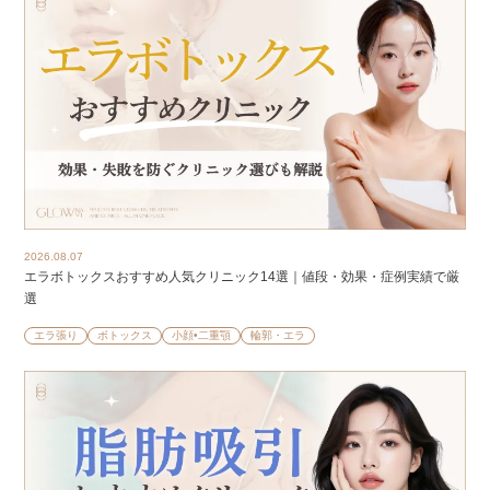
2026.08.07
エラボトックスおすすめ人気クリニック14選｜値段・効果・症例実績で厳
選
エラ張り
ボトックス
小顔•二重顎
輪郭・エラ