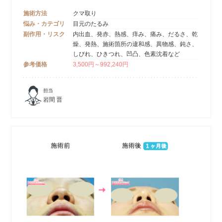
施術方法
クマ取り
悩み・カテゴリ
目元のたるみ
副作用・リスク
内出血、発赤、熱感、痒み、痛み、だるさ、乾
燥、発熱、施術箇所の違和感、異物感、鈍さ、
しびれ、ひきつれ、凹凸、色素沈着など
参考価格
3,500円～992,240円
担当
岩間 晋