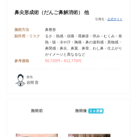
鼻尖形成術（だんご鼻解消術） 他
引用元：
公式サイト
施術方法
鼻整形
副作用・リスク
るさ・熱感・頭痛・蕁麻疹・痒み・むくみ・発
熱・咳・冷や汗・胸痛・鼻の違和感・異物感・
鼻閉感：鼻尖、鼻翼、鼻骨、わし鼻・仕上がり
がイメージと異なるなど
参考価格
50,720円～812,770円
担当
岩間 晋