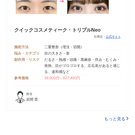
クイックコスメティーク・トリプルNeo
引用元：
公式サイト
施術方法
二重整形（埋没・切開）
悩み・カテゴリ
目の大きさ・形
副作用・リスク
だるさ・熱感・頭痛・蕁麻疹・痒み・むくみ・
発熱、目がゴロゴロする、左右差があると感じ
る、違和感など
参考価格
39,000円～627,400円
担当
岩間 晋
もっと見る