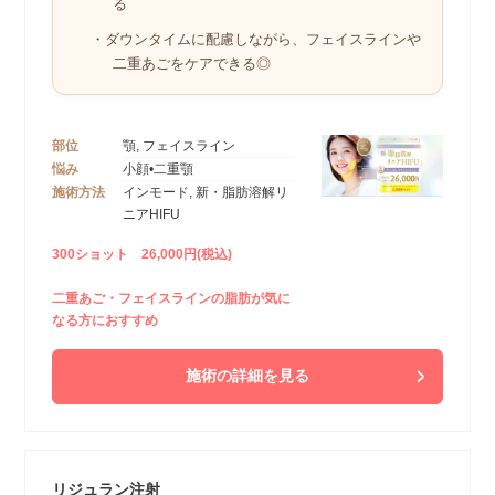
る
・ダウンタイムに配慮しながら、フェイスラインや
二重あごをケアできる◎
部位
顎, フェイスライン
悩み
小顔•二重顎
施術方法
インモード, 新・脂肪溶解リ
ニアHIFU
300ショット 26,000円(税込)
二重あご・フェイスラインの脂肪が気に
なる方におすすめ
施術の詳細を見る
リジュラン注射