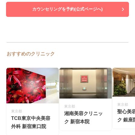
カウンセリングを予約(公式ページへ)
おすすめのクリニック
東京都
東京都
聖心美
東京都
湘南美容クリニッ
TCB東京中央美容
ク 銀座
ク 新宿本院
外科 新宿東口院