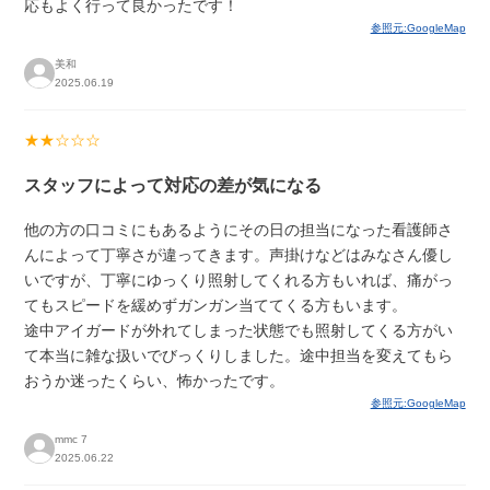
応もよく行って良かったです！
参照元:GoogleMap
美和
2025.06.19
★★☆☆☆
スタッフによって対応の差が気になる
他の方の口コミにもあるようにその日の担当になった看護師さ
んによって丁寧さが違ってきます。声掛けなどはみなさん優し
いですが、丁寧にゆっくり照射してくれる方もいれば、痛がっ
てもスピードを緩めずガンガン当ててくる方もいます。
途中アイガードが外れてしまった状態でも照射してくる方がい
て本当に雑な扱いでびっくりしました。途中担当を変えてもら
おうか迷ったくらい、怖かったです。
参照元:GoogleMap
mmc 7
2025.06.22