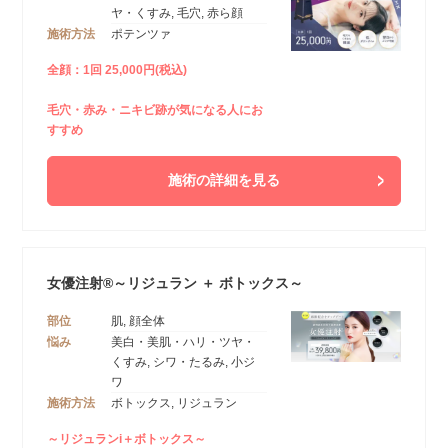
ヤ・くすみ, 毛穴, 赤ら顔
施術方法
ポテンツァ
全顔：1回 25,000円(税込)
毛穴・赤み・ニキビ跡が気になる人にお
すすめ
施術の詳細を見る
女優注射®～リジュラン ＋ ボトックス～
部位
肌, 顔全体
悩み
美白・美肌・ハリ・ツヤ・
くすみ, シワ・たるみ, 小ジ
ワ
施術方法
ボトックス, リジュラン
～リジュランi＋ボトックス～