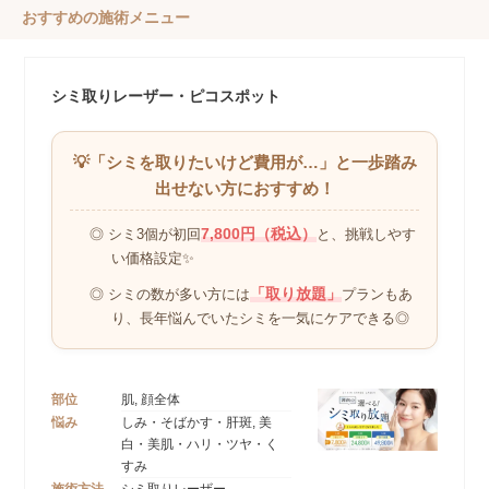
おすすめの施術メニュー
シミ取りレーザー・ピコスポット
💡「シミを取りたいけど費用が…」
と一歩踏み
出せない方におすすめ！
7,800円（税込）
◎ シミ3個が初回
と、
挑戦しやす
い価格設定✨
「取り放題」
◎ シミの数が多い方には
プランもあ
り、
長年悩んでいたシミを一気にケアできる◎
部位
肌, 顔全体
悩み
しみ・そばかす・肝斑, 美
白・美肌・ハリ・ツヤ・く
すみ
施術方法
シミ取りレーザー