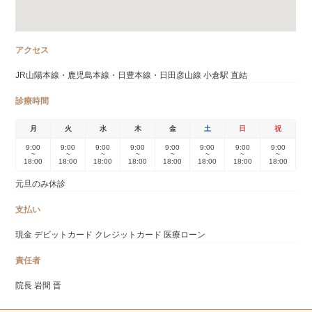
アクセス
JR山陽本線・鹿児島本線・日豊本線・日田彦山線 小倉駅 直結
診療時間
月
火
水
木
金
土
日
祝
9:00
9:00
9:00
9:00
9:00
9:00
9:00
9:00
~
~
~
~
~
~
~
~
18:00
18:00
18:00
18:00
18:00
18:00
18:00
18:00
元旦のみ休診
支払い
現金 デビットカード クレジットカード 医療ローン
責任者
院長 岩間 晋