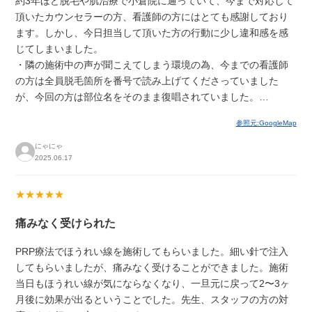
約3年ほど脱毛や肌治療で小倉院に通っていて、今まで対応して
頂いたカウンセラーの方、看護師の方にはとても感謝しており
ます。しかし、今日担当して頂いた方の行動に少し違和感を感
じてしまいました。
・隣の施術中の声が聞こえてしまう環境の為、今までの看護師
の方は全員脱毛箇所を番号で読み上げてくださっていました
が、今回の方は部位名をそのまま復唱されていました。…
参照元:GoogleMap
にゃにゃ
2025.06.17
★★★★★
痛みなく受けられた
PRP療法でほうれい線を施術してもらいました。細い針で注入
してもらいましたが、痛みなく受けることができました。施術
当日もほうれい線が気にならなくなり、一旦元に戻って2〜3ヶ
月後に効果が出るということでした。先生、スタッフの方の対