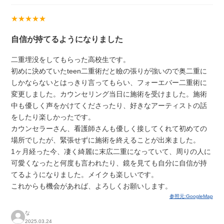
★★★★★
自信が持てるようになりました
二重埋没をしてもらった高校生です。
初めに決めていたteen二重術だと瞼の張りが強いので奥二重に
しかならないとはっきり言ってもらい、フォーエバー二重術に
変更しました。カウンセリング当日に施術を受けました。施術
中も優しく声をかけてくださったり、好きなアーティストの話
をしたり楽しかったです。
カウンセラーさん、看護師さんも優しく接してくれて初めての
場所でしたが、緊張せずに施術を終えることが出来ました。
1ヶ月経った今、凄く綺麗に末広二重になっていて、周りの人に
可愛くなったと何度も言われたり、鏡を見ても自分に自信が持
てるようになりました。メイクも楽しいです。
これからも機会があれば、よろしくお願いします。
参照元:GoogleMap
な
2025.03.24