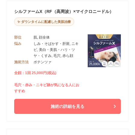
シルファームX（RF（高周波）×マイクロニードル）
✨ ダウンタイムに配慮した美肌治療
部位
肌, 顔全体
悩み
しみ・そばかす・肝斑, ニキ
ビ, 美白・美肌・ハリ・ツ
ヤ・くすみ, 毛穴, 赤ら顔
施術方法
ポテンツァ
全顔：1回 25,000円(税込)
毛穴・赤み・ニキビ跡が気になる人にお
すすめ
施術の詳細を見る