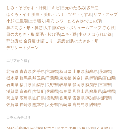
しみ・そばかす・肝斑
|
ニキビ
|
目元のたるみ
|
多汗症
|
ほくろ・イボ
|
美白・美肌・ハリ・ツヤ・くすみ
|
リフトアップ
|
小顔•二重顎
|
エラ張り
|
毛穴
|
シワ・たるみ
|
おでこの形
|
鼻の高さ・形・鼻筋
|
人中
|
唇の形・ボリュームアップ
|
赤ら顔
|
目の大きさ・形
|
薄毛・抜け毛
|
ニキビ跡
|
小ジワ
|
ほうれい線
|
部分痩せ
|
全身痩せ
|
肩こり・肩痩せ
|
胸の大きさ・形
|
デリケートゾーン
エリアから探す
北海道
|
青森県
|
岩手県
|
宮城県
|
秋田県
|
山形県
|
福島県
|
茨城県
|
栃木県
|
群馬県
|
埼玉県
|
千葉県
|
東京都
|
神奈川県
|
新潟県
|
富山県
|
石川県
|
福井県
|
山梨県
|
長野県
|
岐阜県
|
静岡県
|
愛知県
|
三重県
|
滋賀県
|
京都府
|
大阪府
|
兵庫県
|
奈良県
|
和歌山県
|
鳥取県
|
島根県
|
岡山県
|
広島県
|
山口県
|
徳島県
|
香川県
|
愛媛県
|
高知県
|
福岡県
|
佐賀県
|
長崎県
|
熊本県
|
大分県
|
宮崎県
|
鹿児島県
|
沖縄県
コラムカテゴリ
AGA治療
|
IPL光治療
|
おでこ
|
おでこの形
|
お尻
|
お腹
|
くま取り
|