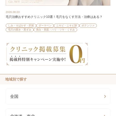
2026.08.03
毛穴治療おすすめクリニック10選！毛穴をなくす方法・治療はある？
しみ・そばかす・肝斑
ダーマペン
ニキビ・ニキビ跡
ポテンツァ
毛穴の開き・黒ずみ
美白・美肌・ハリ・ツヤ・くすみ
地域別で探す
全国