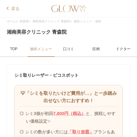
戻る
ホーム
青森県
湘南美容クリニック 青森院
施術メニュー・価格
湘南美容クリニック 青森院
TOP
施術メニュー
口コミ
症例
ドクター
シミ取りレーザー・ピコスポット
💡「シミを取りたいけど費用が…」
と一歩踏み
出せない方におすすめ！
◎ シミ3個が初回
7,800円（税込）
と、
挑戦しやす
い価格設定✨
◎ シミの数が多い方には
「取り放題」
プランもあ