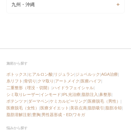
九州・沖縄
施術から探す
ボトックス
|
ヒアルロン酸
|
リジュラン
|
ジュベルック
|
AGA治療
|
糸リフト
|
骨切り
|
クマ取り
|
アートメイク
|
医療ハイフ
|
二重整形（埋没・切開）
|
ハイドラフェイシャル
|
シミ取りレーザー
|
インモード
|
IPL光治療
|
脂肪注入
|
鼻整形
|
ポテンツァ
|
ダーマペン
|
ケミカルピーリング
|
医療脱毛（男性）
|
医療脱毛（女性）
|
医療ダイエット
|
美容点滴
|
脂肪吸引
|
脂肪冷却
|
脂肪溶解注射
|
豊胸
|
男性器形成・ED
|
ワキガ
悩みから探す