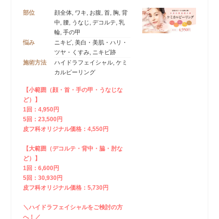
部位
顔全体, ワキ, お腹, 首, 胸, 背
中, 腰, うなじ, デコルテ, 乳
輪, 手の甲
悩み
ニキビ, 美白・美肌・ハリ・
ツヤ・くすみ, ニキビ跡
施術方法
ハイドラフェイシャル, ケミ
カルピーリング
【小範囲（顔・首・手の甲・うなじな
ど）】
1回：4,950円
5回：23,500円
皮フ科オリジナル価格：4,550円
【大範囲（デコルテ・背中・脇・肘な
ど）】
1回：6,600円
5回：30,930円
皮フ科オリジナル価格：5,730円
＼ハイドラフェイシャルをご検討の方
へ！／