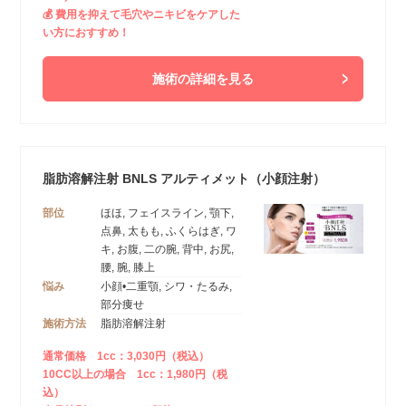
💰 費用を抑えて毛穴やニキビをケアした
い方におすすめ！
施術の詳細を見る
脂肪溶解注射 BNLS アルティメット（小顔注射）
部位
ほほ, フェイスライン, 顎下,
点鼻, 太もも, ふくらはぎ, ワ
キ, お腹, 二の腕, 背中, お尻,
腰, 腕, 膝上
悩み
小顔•二重顎, シワ・たるみ,
部分痩せ
施術方法
脂肪溶解注射
通常価格 1cc：3,030円（税込）
10CC以上の場合 1cc：1,980円（税
込）