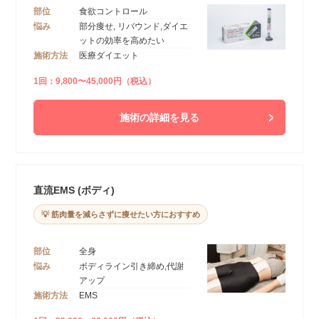
部位
食欲コントロール
悩み
部分痩せ, リバウンド,ダイエ
ットの効率を高めたい
施術方法
医療ダイエット
1回：9,800〜45,000円（税込）
施術の詳細を見る
直流EMS (ボディ)
💡 筋肉量を減らさずに痩せたい方におすすめ
部位
全身
悩み
ボディライン引き締め,代謝
アップ
施術方法
EMS