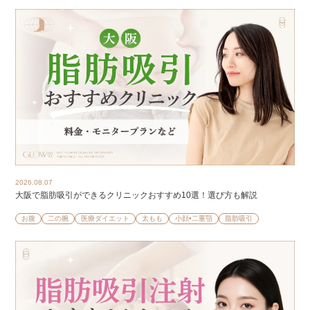
2026.08.07
大阪で脂肪吸引ができるクリニックおすすめ10選！選び方も解説
お腹
二の腕
医療ダイエット
太もも
小顔•二重顎
脂肪吸引