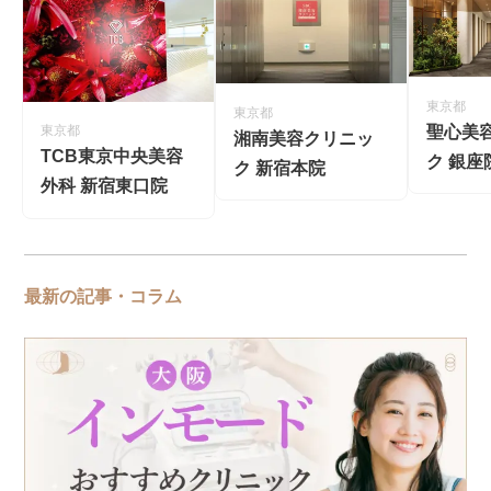
東京都
東京都
聖心美
東京都
湘南美容クリニッ
TCB東京中央美容
ク 銀座
ク 新宿本院
外科 新宿東口院
最新の記事・コラム