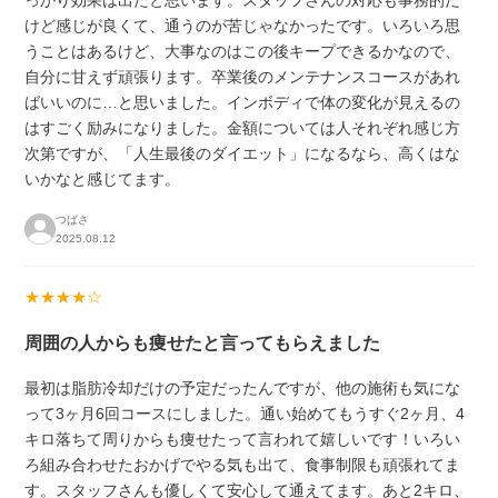
っかり効果は出たと思います。スタッフさんの対応も事務的だ
けど感じが良くて、通うのが苦じゃなかったです。いろいろ思
うことはあるけど、大事なのはこの後キープできるかなので、
自分に甘えず頑張ります。卒業後のメンテナンスコースがあれ
ばいいのに…と思いました。インボディで体の変化が見えるの
はすごく励みになりました。金額については人それぞれ感じ方
次第ですが、「人生最後のダイエット」になるなら、高くはな
いかなと感じてます。
つばさ
2025.08.12
★★★★☆
周囲の人からも痩せたと言ってもらえました
最初は脂肪冷却だけの予定だったんですが、他の施術も気にな
って3ヶ月6回コースにしました。通い始めてもうすぐ2ヶ月、4
キロ落ちて周りからも痩せたって言われて嬉しいです！いろい
ろ組み合わせたおかげでやる気も出て、食事制限も頑張れてま
す。スタッフさんも優しくて安心して通えてます。あと2キロ、