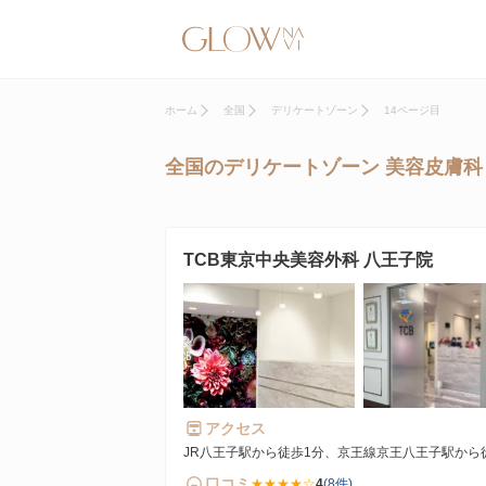
ホーム
全国
デリケートゾーン
14ページ目
全国のデリケートゾーン 美容皮膚科
TCB東京中央美容外科 八王子院
アクセス
JR八王子駅から徒歩1分、京王線京王八王子駅から
口コミ
★★★★☆
4
(8件)