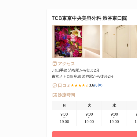
TCB東京中央美容外科 渋谷東口院
アクセス
JR山手線 渋谷駅から徒歩2分
東京メトロ銀座線 渋谷駅から徒歩2分
口コミ
★★★★☆
3.6
(8件)
診療時間
月
火
水
9:00
9:00
9:00
~
~
~
19:00
19:00
19:00
1