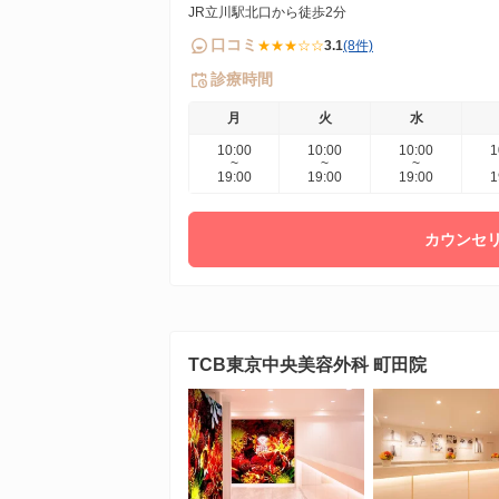
JR立川駅北口から徒歩2分
口コミ
★★★☆☆
3.1
(8件)
診療時間
月
火
水
10:00
10:00
10:00
1
~
~
~
19:00
19:00
19:00
1
カウンセリ
TCB東京中央美容外科 町田院