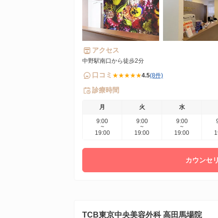
アクセス
中野駅南口から徒歩2分
口コミ
★★★★★
4.5
(8件)
診療時間
月
火
水
9:00
9:00
9:00
~
~
~
19:00
19:00
19:00
1
カウンセリ
TCB東京中央美容外科 高田馬場院