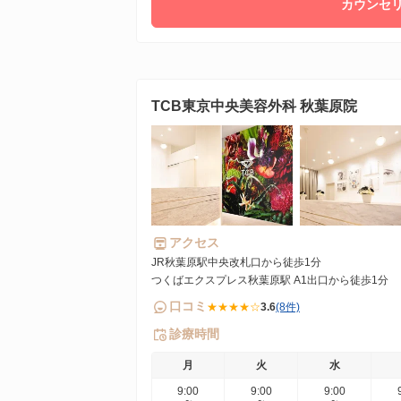
カウンセリ
TCB東京中央美容外科 秋葉原院
アクセス
JR秋葉原駅中央改札口から徒歩1分
つくばエクスプレス秋葉原駅 A1出口から徒歩1分
口コミ
★★★★☆
3.6
(8件)
診療時間
月
火
水
9:00
9:00
9:00