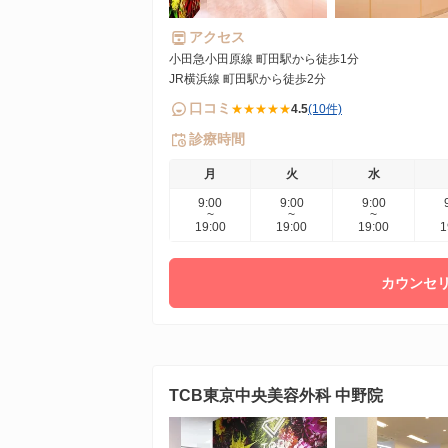
アクセス
小田急小田原線 町田駅から徒歩1分
JR横浜線 町田駅から徒歩2分
口コミ
★★★★★
4.5
(10件)
診療時間
月
火
水
9:00
9:00
9:00
~
~
~
19:00
19:00
19:00
1
カウンセリ
TCB東京中央美容外科 中野院