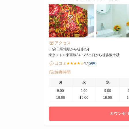
アクセス
JR高田馬場駅から徒歩2分
東京メトロ東西線A4・A5出口から徒歩数十秒
口コミ
★★★★☆
4.4
(9件)
診療時間
月
火
水
9:00
9:00
9:00
~
~
~
19:00
19:00
19:00
1
カウンセリ