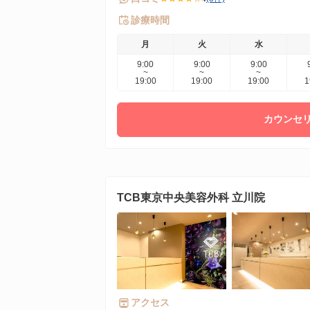
診療時間
月
火
水
9:00
9:00
9:00
~
~
~
19:00
19:00
19:00
1
カウンセリ
TCB東京中央美容外科 立川院
アクセス