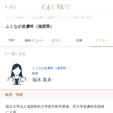
戻る
ホーム
滋賀県
ふくなが皮膚科（滋賀県）
ドクター・医師
福永 真未
ふくなが皮膚科（滋賀県）
TOP
施術メニュー
口コミ
症例
ドクター
一覧に戻る
ふくなが皮膚科（滋賀県）
院長
福永 真未
略歴・実績
国立大学法人滋賀医科大学医学部卒業後、同大学皮膚科学講座
に入局。