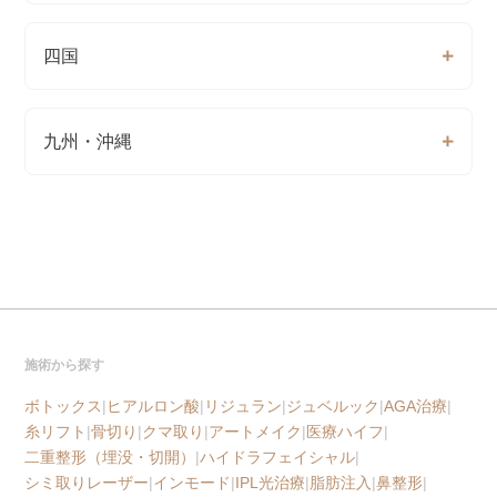
四国
九州・沖縄
施術から探す
ボトックス
|
ヒアルロン酸
|
リジュラン
|
ジュベルック
|
AGA治療
|
糸リフト
|
骨切り
|
クマ取り
|
アートメイク
|
医療ハイフ
|
二重整形（埋没・切開）
|
ハイドラフェイシャル
|
シミ取りレーザー
|
インモード
|
IPL光治療
|
脂肪注入
|
鼻整形
|