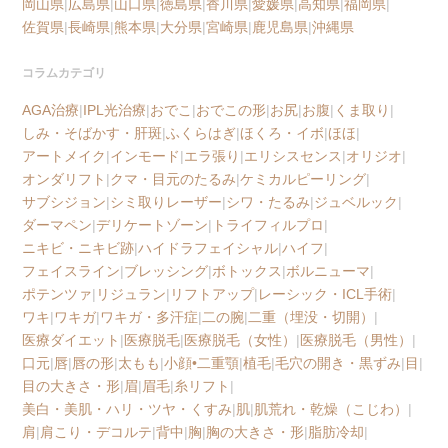
岡山県
|
広島県
|
山口県
|
徳島県
|
香川県
|
愛媛県
|
高知県
|
福岡県
|
佐賀県
|
長崎県
|
熊本県
|
大分県
|
宮崎県
|
鹿児島県
|
沖縄県
コラムカテゴリ
AGA治療
|
IPL光治療
|
おでこ
|
おでこの形
|
お尻
|
お腹
|
くま取り
|
しみ・そばかす・肝斑
|
ふくらはぎ
|
ほくろ・イボ
|
ほほ
|
アートメイク
|
インモード
|
エラ張り
|
エリシスセンス
|
オリジオ
|
オンダリフト
|
クマ・目元のたるみ
|
ケミカルピーリング
|
サブシジョン
|
シミ取りレーザー
|
シワ・たるみ
|
ジュベルック
|
ダーマペン
|
デリケートゾーン
|
トライフィルプロ
|
ニキビ・ニキビ跡
|
ハイドラフェイシャル
|
ハイフ
|
フェイスライン
|
ブレッシング
|
ボトックス
|
ボルニューマ
|
ポテンツァ
|
リジュラン
|
リフトアップ
|
レーシック・ICL手術
|
ワキ
|
ワキガ
|
ワキガ・多汗症
|
二の腕
|
二重（埋没・切開）
|
医療ダイエット
|
医療脱毛
|
医療脱毛（女性）
|
医療脱毛（男性）
|
口元
|
唇
|
唇の形
|
太もも
|
小顔•二重顎
|
植毛
|
毛穴の開き・黒ずみ
|
目
|
目の大きさ・形
|
眉
|
眉毛
|
糸リフト
|
美白・美肌・ハリ・ツヤ・くすみ
|
肌
|
肌荒れ・乾燥（こじわ）
|
肩
|
肩こり・デコルテ
|
背中
|
胸
|
胸の大きさ・形
|
脂肪冷却
|