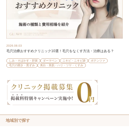
2026.08.03
毛穴治療おすすめクリニック10選！毛穴をなくす方法・治療はある？
しみ・そばかす・肝斑
ダーマペン
ニキビ・ニキビ跡
ポテンツァ
毛穴の開き・黒ずみ
美白・美肌・ハリ・ツヤ・くすみ
地域別で探す