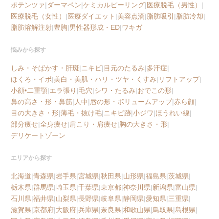
ポテンツァ
|
ダーマペン
|
ケミカルピーリング
|
医療脱毛（男性）
|
医療脱毛（女性）
|
医療ダイエット
|
美容点滴
|
脂肪吸引
|
脂肪冷却
|
脂肪溶解注射
|
豊胸
|
男性器形成・ED
|
ワキガ
悩みから探す
しみ・そばかす・肝斑
|
ニキビ
|
目元のたるみ
|
多汗症
|
ほくろ・イボ
|
美白・美肌・ハリ・ツヤ・くすみ
|
リフトアップ
|
小顔•二重顎
|
エラ張り
|
毛穴
|
シワ・たるみ
|
おでこの形
|
鼻の高さ・形・鼻筋
|
人中
|
唇の形・ボリュームアップ
|
赤ら顔
|
目の大きさ・形
|
薄毛・抜け毛
|
ニキビ跡
|
小ジワ
|
ほうれい線
|
部分痩せ
|
全身痩せ
|
肩こり・肩痩せ
|
胸の大きさ・形
|
デリケートゾーン
エリアから探す
北海道
|
青森県
|
岩手県
|
宮城県
|
秋田県
|
山形県
|
福島県
|
茨城県
|
栃木県
|
群馬県
|
埼玉県
|
千葉県
|
東京都
|
神奈川県
|
新潟県
|
富山県
|
石川県
|
福井県
|
山梨県
|
長野県
|
岐阜県
|
静岡県
|
愛知県
|
三重県
|
滋賀県
|
京都府
|
大阪府
|
兵庫県
|
奈良県
|
和歌山県
|
鳥取県
|
島根県
|