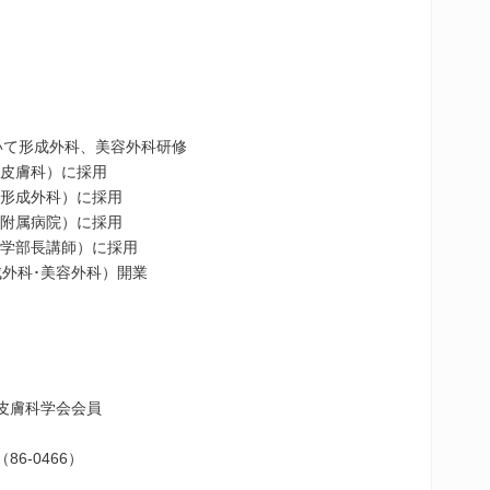
おいて形成外科、美容外科研修
院⽪膚科）に採⽤
院形成外科）に採⽤
部附属病院）に採⽤
部学部⻑講師）に採⽤
成外科･美容外科）開業
本⽪膚科学会会員
6-0466）