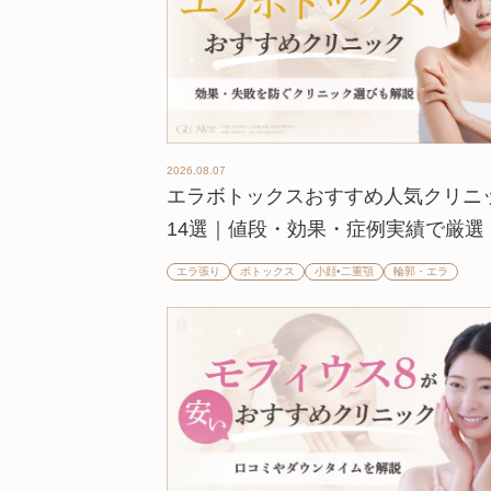
2026.08.07
エラボトックスおすすめ人気クリニ
14選｜値段・効果・症例実績で厳選
エラ張り
ボトックス
小顔•二重顎
輪郭・エラ