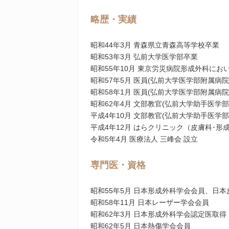
略歴・実績
昭和44年3⽉ ⻘森県⽴⻘森⾼等学校卒業
昭和53年3⽉ 弘前⼤学医学部卒業
昭和55年10⽉ 東京労災病院形成外科に
昭和57年5⽉ 医員(弘前⼤学医学部附属病
昭和58年1⽉ 医員(弘前⼤学医学部附属病
昭和62年4⽉ ⽂部教官(弘前⼤学助⼿医学
平成4年10⽉ ⽂部教官(弘前⼤学助⼿医学
平成4年12⽉ はらクリニック（⽪膚科･形
令和5年4⽉ 医療法人 三峰会 設立
専門医・資格
昭和55年5⽉ ⽇本形成外科学会会員、⽇
昭和58年11⽉ ⽇本レーザー学会会員
昭和62年3⽉ ⽇本形成外科学会認定医取得（8
昭和62年5⽉ ⽇本熱傷学会会員