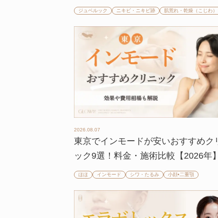
ジュベルック
ニキビ・ニキビ跡
肌荒れ・乾燥（こじわ）
2026.08.07
東京でインモードが安いおすすめク
ック9選！料金・施術比較【2026年
ほほ
インモード
シワ・たるみ
小顔•二重顎