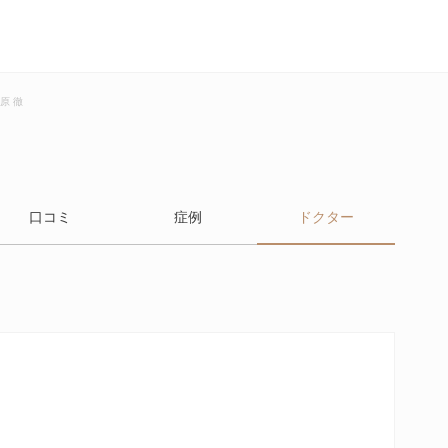
原 徹
口コミ
症例
ドクター