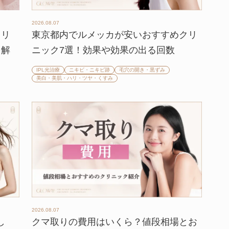
2026.08.07
クリ
東京都内でルメッカが安いおすすめクリ
を解
ニック7選！効果や効果の出る回数
IPL光治療
ニキビ・ニキビ跡
毛穴の開き・黒ずみ
美白・美肌・ハリ・ツヤ・くすみ
2026.08.07
し
クマ取りの費用はいくら？値段相場とお