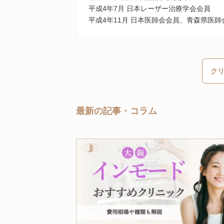
平成4年7⽉ ⽇本レーザー治療学会会員
平成4年11⽉ ⽇本医師会会員、⻘森県医
ク
最新の記事・コラム