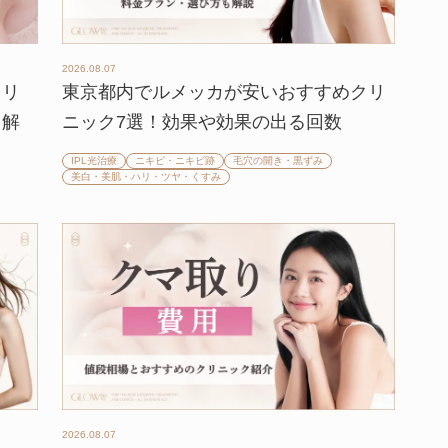
2026.08.07
クリ
東京都内でルメッカが安いおすすめクリ
を解
ニック7選！効果や効果の出る回数
IPL光治療
ニキビ・ニキビ跡
毛穴の開き・黒ずみ
美白・美肌・ハリ・ツヤ・くすみ
2026.08.07