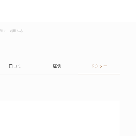
師
起田 桂志
口コミ
症例
ドクター