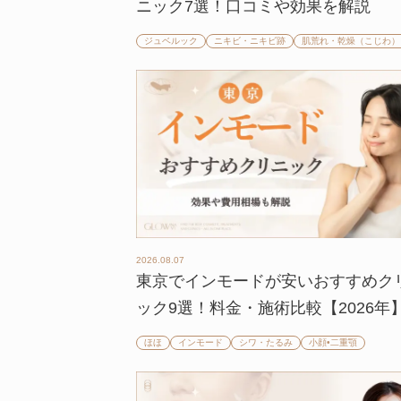
ニック7選！口コミや効果を解説
ジュベルック
ニキビ・ニキビ跡
肌荒れ・乾燥（こじわ）
2026.08.07
東京でインモードが安いおすすめク
ック9選！料金・施術比較【2026年
ほほ
インモード
シワ・たるみ
小顔•二重顎