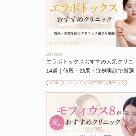
2026.08.07
エラボトックスおすすめ人気クリニ
14選｜値段・効果・症例実績で厳選
エラ張り
ボトックス
小顔•二重顎
輪郭・エラ