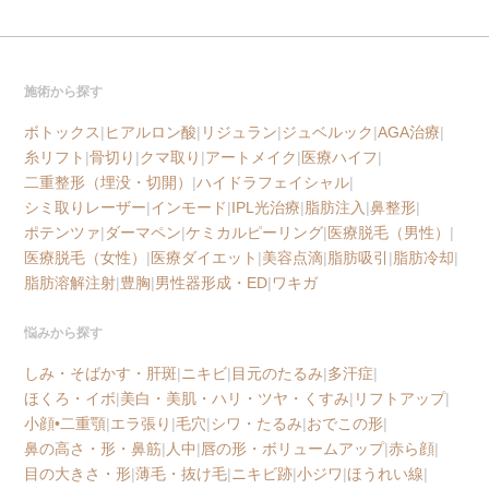
施術から探す
ボトックス
|
ヒアルロン酸
|
リジュラン
|
ジュベルック
|
AGA治療
|
糸リフト
|
骨切り
|
クマ取り
|
アートメイク
|
医療ハイフ
|
二重整形（埋没・切開）
|
ハイドラフェイシャル
|
シミ取りレーザー
|
インモード
|
IPL光治療
|
脂肪注入
|
鼻整形
|
ポテンツァ
|
ダーマペン
|
ケミカルピーリング
|
医療脱毛（男性）
|
医療脱毛（女性）
|
医療ダイエット
|
美容点滴
|
脂肪吸引
|
脂肪冷却
|
脂肪溶解注射
|
豊胸
|
男性器形成・ED
|
ワキガ
悩みから探す
しみ・そばかす・肝斑
|
ニキビ
|
目元のたるみ
|
多汗症
|
ほくろ・イボ
|
美白・美肌・ハリ・ツヤ・くすみ
|
リフトアップ
|
小顔•二重顎
|
エラ張り
|
毛穴
|
シワ・たるみ
|
おでこの形
|
鼻の高さ・形・鼻筋
|
人中
|
唇の形・ボリュームアップ
|
赤ら顔
|
目の大きさ・形
|
薄毛・抜け毛
|
ニキビ跡
|
小ジワ
|
ほうれい線
|