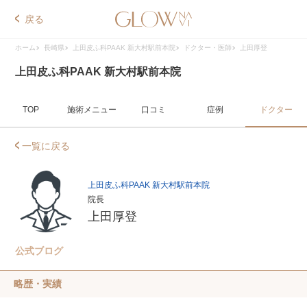
戻る
ホーム
長崎県
上田皮ふ科PAAK 新大村駅前本院
ドクター・医師
上田厚登
上田皮ふ科PAAK 新大村駅前本院
TOP
施術メニュー
口コミ
症例
ドクター
一覧に戻る
上田皮ふ科PAAK 新大村駅前本院
院長
上田厚登
公式ブログ
略歴・実績