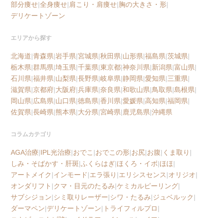
部分痩せ
|
全身痩せ
|
肩こり・肩痩せ
|
胸の大きさ・形
|
デリケートゾーン
エリアから探す
北海道
|
青森県
|
岩手県
|
宮城県
|
秋田県
|
山形県
|
福島県
|
茨城県
|
栃木県
|
群馬県
|
埼玉県
|
千葉県
|
東京都
|
神奈川県
|
新潟県
|
富山県
|
石川県
|
福井県
|
山梨県
|
長野県
|
岐阜県
|
静岡県
|
愛知県
|
三重県
|
滋賀県
|
京都府
|
大阪府
|
兵庫県
|
奈良県
|
和歌山県
|
鳥取県
|
島根県
|
岡山県
|
広島県
|
山口県
|
徳島県
|
香川県
|
愛媛県
|
高知県
|
福岡県
|
佐賀県
|
長崎県
|
熊本県
|
大分県
|
宮崎県
|
鹿児島県
|
沖縄県
コラムカテゴリ
AGA治療
|
IPL光治療
|
おでこ
|
おでこの形
|
お尻
|
お腹
|
くま取り
|
しみ・そばかす・肝斑
|
ふくらはぎ
|
ほくろ・イボ
|
ほほ
|
アートメイク
|
インモード
|
エラ張り
|
エリシスセンス
|
オリジオ
|
オンダリフト
|
クマ・目元のたるみ
|
ケミカルピーリング
|
サブシジョン
|
シミ取りレーザー
|
シワ・たるみ
|
ジュベルック
|
ダーマペン
|
デリケートゾーン
|
トライフィルプロ
|