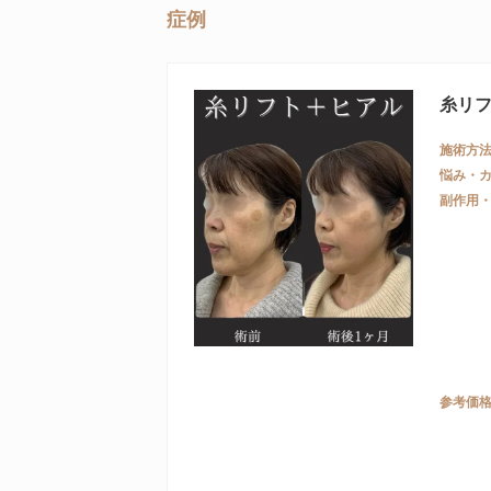
症例
糸リ
施術方
悩み・
副作用
参考価