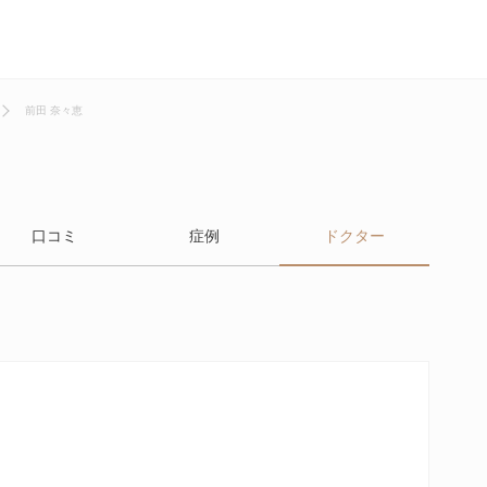
前田 奈々恵
口コミ
症例
ドクター