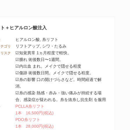
フト＋ヒアルロン酸注入
ヒアルロン酸, 糸リフト
法
リフトアップ, シワ・たるみ
カテゴリ
☑知覚異常 1ヵ月程度で軽快。
・リスク
☑腫れ 術後数日〜1週間。
☑内出血 まれ。メイクで隠せる程度
☑傷跡 術後数日間。メイクで隠せる程度。
☑糸の影響 口の開けづらさなど。時間経過で解
消。
☑糸の感染 熱感・赤み・強い痛みが持続する場
合、感染症が疑われる。糸を抜糸し抗生剤 を服用
PCLLA糸リフト
格
1本 16,500円(税込)
PDO糸リフト
1本 28,000円(税込)