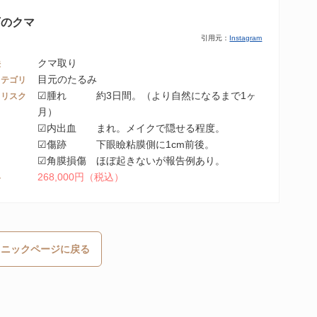
下のクマ
引用元：
Instagram
クマ取り
法
目元のたるみ
カテゴリ
☑腫れ 約3日間。（より自然になるまで1ヶ
・リスク
月）
☑内出血 まれ。メイクで隠せる程度。
☑傷跡 下眼瞼粘膜側に1cm前後。
☑角膜損傷 ほぼ起きないが報告例あり。
268,000円（税込）
格
リニックページに戻る