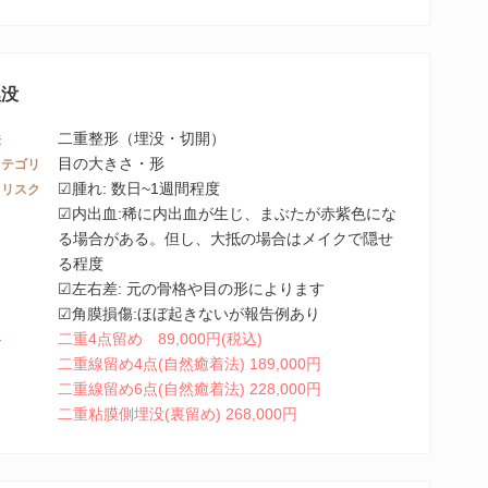
埋没
二重整形（埋没・切開）
法
目の大きさ・形
カテゴリ
☑腫れ: 数日~1週間程度
・リスク
☑内出血:稀に内出血が生じ、まぶたが赤紫色にな
る場合がある。但し、大抵の場合はメイクで隠せ
る程度
☑左右差: 元の骨格や目の形によります
☑角膜損傷:ほぼ起きないが報告例あり
二重4点留め 89,000円(税込)
格
二重線留め4点(自然癒着法) 189,000円
二重線留め6点(自然癒着法) 228,000円
二重粘膜側埋没(裏留め) 268,000円