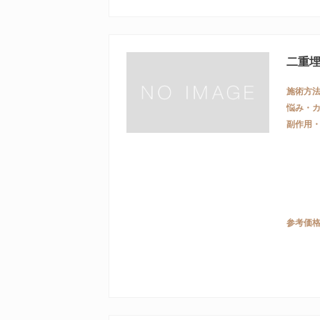
二重
施術方
悩み・
副作用
参考価