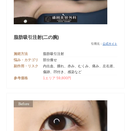
脂肪吸引注射(二の腕)
引用元：
公式サイト
施術方法
脂肪吸引注射
悩み・カテゴリ
部分痩せ
副作用・リスク
内出血、腫れ、赤み、むくみ、痛み、左右差、
傷跡、凹付き、感染など
参考価格
1エリア 59,800円