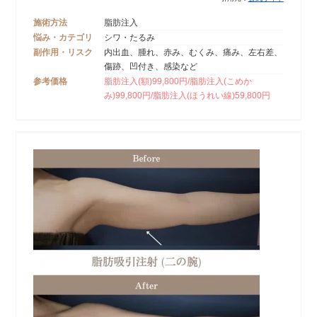
施術方法
脂肪注入
悩み・カテゴリ
シワ・たるみ
副作用・リスク
内出血、腫れ、赤み、むくみ、痛み、左右差、
傷跡、凹付き、感染など
参考価格
脂肪注入(額)99,800円/脂肪注入(こめか
み)99,800円/脂肪注入(ほうれい線)59,800円