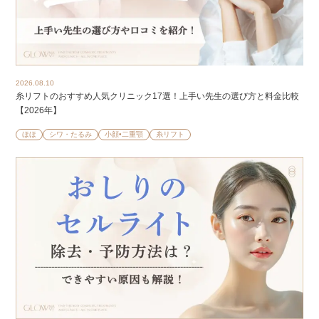
2026.08.10
糸リフトのおすすめ人気クリニック17選！上手い先生の選び方と料金比較
【2026年】
ほほ
シワ・たるみ
小顔•二重顎
糸リフト