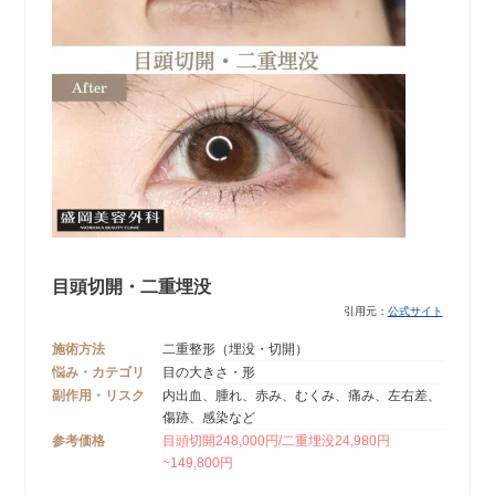
目頭切開・二重埋没
引用元：
公式サイト
施術方法
二重整形（埋没・切開）
悩み・カテゴリ
目の大きさ・形
副作用・リスク
内出血、腫れ、赤み、むくみ、痛み、左右差、
傷跡、感染など
参考価格
目頭切開248,000円/二重埋没24,980円
~149,800円