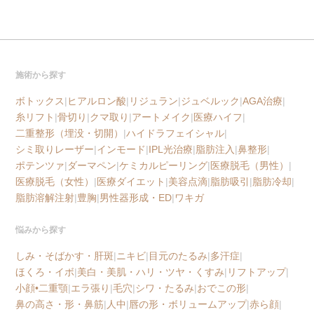
施術から探す
ボトックス
|
ヒアルロン酸
|
リジュラン
|
ジュベルック
|
AGA治療
|
糸リフト
|
骨切り
|
クマ取り
|
アートメイク
|
医療ハイフ
|
二重整形（埋没・切開）
|
ハイドラフェイシャル
|
シミ取りレーザー
|
インモード
|
IPL光治療
|
脂肪注入
|
鼻整形
|
ポテンツァ
|
ダーマペン
|
ケミカルピーリング
|
医療脱毛（男性）
|
医療脱毛（女性）
|
医療ダイエット
|
美容点滴
|
脂肪吸引
|
脂肪冷却
|
脂肪溶解注射
|
豊胸
|
男性器形成・ED
|
ワキガ
悩みから探す
しみ・そばかす・肝斑
|
ニキビ
|
目元のたるみ
|
多汗症
|
ほくろ・イボ
|
美白・美肌・ハリ・ツヤ・くすみ
|
リフトアップ
|
小顔•二重顎
|
エラ張り
|
毛穴
|
シワ・たるみ
|
おでこの形
|
鼻の高さ・形・鼻筋
|
人中
|
唇の形・ボリュームアップ
|
赤ら顔
|