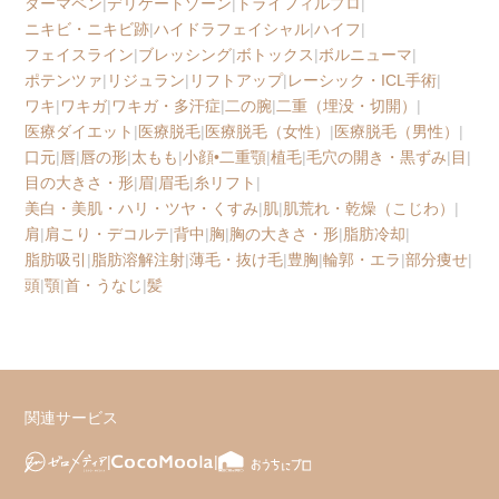
ダーマペン
|
デリケートゾーン
|
トライフィルプロ
|
ニキビ・ニキビ跡
|
ハイドラフェイシャル
|
ハイフ
|
フェイスライン
|
ブレッシング
|
ボトックス
|
ボルニューマ
|
ポテンツァ
|
リジュラン
|
リフトアップ
|
レーシック・ICL手術
|
ワキ
|
ワキガ
|
ワキガ・多汗症
|
二の腕
|
二重（埋没・切開）
|
医療ダイエット
|
医療脱毛
|
医療脱毛（女性）
|
医療脱毛（男性）
|
口元
|
唇
|
唇の形
|
太もも
|
小顔•二重顎
|
植毛
|
毛穴の開き・黒ずみ
|
目
|
目の大きさ・形
|
眉
|
眉毛
|
糸リフト
|
美白・美肌・ハリ・ツヤ・くすみ
|
肌
|
肌荒れ・乾燥（こじわ）
|
肩
|
肩こり・デコルテ
|
背中
|
胸
|
胸の大きさ・形
|
脂肪冷却
|
脂肪吸引
|
脂肪溶解注射
|
薄毛・抜け毛
|
豊胸
|
輪郭・エラ
|
部分痩せ
|
頭
|
顎
|
首・うなじ
|
髪
関連サービス