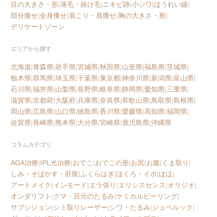
目の大きさ・形
|
薄毛・抜け毛
|
ニキビ跡
|
小ジワ
|
ほうれい線
|
部分痩せ
|
全身痩せ
|
肩こり・肩痩せ
|
胸の大きさ・形
|
デリケートゾーン
エリアから探す
北海道
|
青森県
|
岩手県
|
宮城県
|
秋田県
|
山形県
|
福島県
|
茨城県
|
栃木県
|
群馬県
|
埼玉県
|
千葉県
|
東京都
|
神奈川県
|
新潟県
|
富山県
|
石川県
|
福井県
|
山梨県
|
長野県
|
岐阜県
|
静岡県
|
愛知県
|
三重県
|
滋賀県
|
京都府
|
大阪府
|
兵庫県
|
奈良県
|
和歌山県
|
鳥取県
|
島根県
|
岡山県
|
広島県
|
山口県
|
徳島県
|
香川県
|
愛媛県
|
高知県
|
福岡県
|
佐賀県
|
長崎県
|
熊本県
|
大分県
|
宮崎県
|
鹿児島県
|
沖縄県
コラムカテゴリ
AGA治療
|
IPL光治療
|
おでこ
|
おでこの形
|
お尻
|
お腹
|
くま取り
|
しみ・そばかす・肝斑
|
ふくらはぎ
|
ほくろ・イボ
|
ほほ
|
アートメイク
|
インモード
|
エラ張り
|
エリシスセンス
|
オリジオ
|
オンダリフト
|
クマ・目元のたるみ
|
ケミカルピーリング
|
サブシジョン
|
シミ取りレーザー
|
シワ・たるみ
|
ジュベルック
|