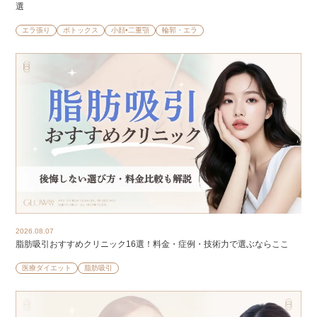
選
エラ張り
ボトックス
小顔•二重顎
輪郭・エラ
2026.08.07
脂肪吸引おすすめクリニック16選！料金・症例・技術力で選ぶならここ
医療ダイエット
脂肪吸引