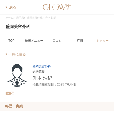
戻る
ホーム
岩手県
盛岡美容外科
升本 浩紀
盛岡美容外科
TOP
施術メニュー
口コミ
症例
ドクター
一覧に戻る
盛岡美容外科
総括院長
升本 浩紀
掲載情報更新日：2025年6月4日
略歴・実績