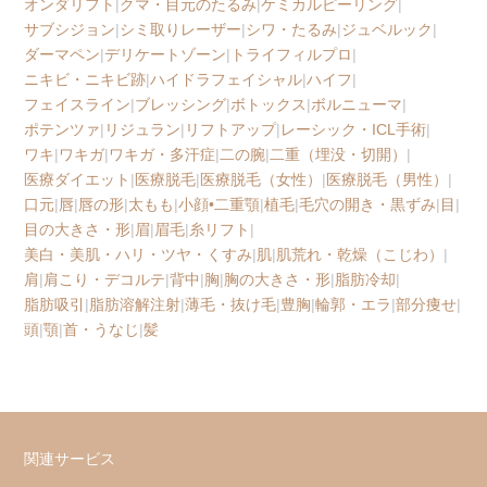
オンダリフト
|
クマ・目元のたるみ
|
ケミカルピーリング
|
サブシジョン
|
シミ取りレーザー
|
シワ・たるみ
|
ジュベルック
|
ダーマペン
|
デリケートゾーン
|
トライフィルプロ
|
ニキビ・ニキビ跡
|
ハイドラフェイシャル
|
ハイフ
|
フェイスライン
|
ブレッシング
|
ボトックス
|
ボルニューマ
|
ポテンツァ
|
リジュラン
|
リフトアップ
|
レーシック・ICL手術
|
ワキ
|
ワキガ
|
ワキガ・多汗症
|
二の腕
|
二重（埋没・切開）
|
医療ダイエット
|
医療脱毛
|
医療脱毛（女性）
|
医療脱毛（男性）
|
口元
|
唇
|
唇の形
|
太もも
|
小顔•二重顎
|
植毛
|
毛穴の開き・黒ずみ
|
目
|
目の大きさ・形
|
眉
|
眉毛
|
糸リフト
|
美白・美肌・ハリ・ツヤ・くすみ
|
肌
|
肌荒れ・乾燥（こじわ）
|
肩
|
肩こり・デコルテ
|
背中
|
胸
|
胸の大きさ・形
|
脂肪冷却
|
脂肪吸引
|
脂肪溶解注射
|
薄毛・抜け毛
|
豊胸
|
輪郭・エラ
|
部分痩せ
|
頭
|
顎
|
首・うなじ
|
髪
関連サービス