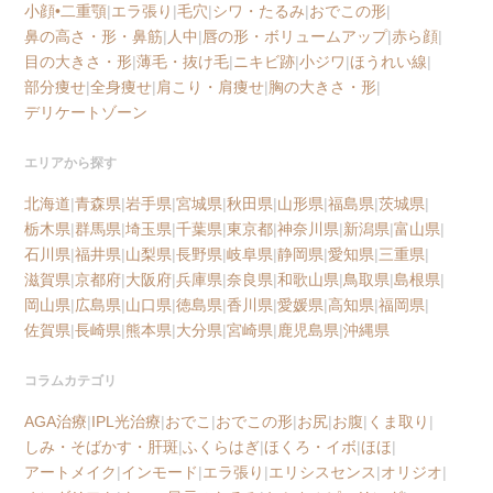
小顔•二重顎
|
エラ張り
|
毛穴
|
シワ・たるみ
|
おでこの形
|
鼻の高さ・形・鼻筋
|
人中
|
唇の形・ボリュームアップ
|
赤ら顔
|
目の大きさ・形
|
薄毛・抜け毛
|
ニキビ跡
|
小ジワ
|
ほうれい線
|
部分痩せ
|
全身痩せ
|
肩こり・肩痩せ
|
胸の大きさ・形
|
デリケートゾーン
エリアから探す
北海道
|
青森県
|
岩手県
|
宮城県
|
秋田県
|
山形県
|
福島県
|
茨城県
|
栃木県
|
群馬県
|
埼玉県
|
千葉県
|
東京都
|
神奈川県
|
新潟県
|
富山県
|
石川県
|
福井県
|
山梨県
|
長野県
|
岐阜県
|
静岡県
|
愛知県
|
三重県
|
滋賀県
|
京都府
|
大阪府
|
兵庫県
|
奈良県
|
和歌山県
|
鳥取県
|
島根県
|
岡山県
|
広島県
|
山口県
|
徳島県
|
香川県
|
愛媛県
|
高知県
|
福岡県
|
佐賀県
|
長崎県
|
熊本県
|
大分県
|
宮崎県
|
鹿児島県
|
沖縄県
コラムカテゴリ
AGA治療
|
IPL光治療
|
おでこ
|
おでこの形
|
お尻
|
お腹
|
くま取り
|
しみ・そばかす・肝斑
|
ふくらはぎ
|
ほくろ・イボ
|
ほほ
|
アートメイク
|
インモード
|
エラ張り
|
エリシスセンス
|
オリジオ
|