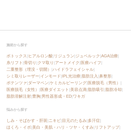
施術から探す
ボトックス
|
ヒアルロン酸
|
リジュラン
|
ジュベルック
|
AGA治療
|
糸リフト
|
骨切り
|
クマ取り
|
アートメイク
|
医療ハイフ
|
二重整形（埋没・切開）
|
ハイドラフェイシャル
|
シミ取りレーザー
|
インモード
|
IPL光治療
|
脂肪注入
|
鼻整形
|
ポテンツァ
|
ダーマペン
|
ケミカルピーリング
|
医療脱毛（男性）
|
医療脱毛（女性）
|
医療ダイエット
|
美容点滴
|
脂肪吸引
|
脂肪冷却
|
脂肪溶解注射
|
豊胸
|
男性器形成・ED
|
ワキガ
悩みから探す
しみ・そばかす・肝斑
|
ニキビ
|
目元のたるみ
|
多汗症
|
ほくろ・イボ
|
美白・美肌・ハリ・ツヤ・くすみ
|
リフトアップ
|