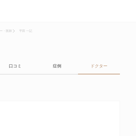
ー・医師
平田 一記
口コミ
症例
ドクター