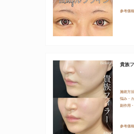
参考価
貴族
施術方
悩み・
副作用
参考価