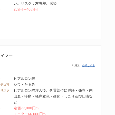
い。リスク：左右差、感染
2万円～40万円
格
フィラー
引用元：
公式サイト
ヒアルロン酸
法
シワ・たるみ
カテゴリ
ヒアルロン酸注入後、処置部位に腫脹・発赤・内
・リスク
出血・疼痛・掻痒変色・硬化・しこり及び圧痛な
ど
定価77,000円〜
格
モニター66,000円〜