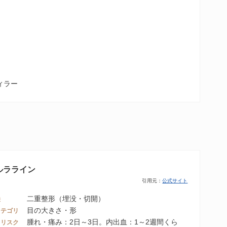
ィラー
yルラライン
引用元：
公式サイト
二重整形（埋没・切開）
法
目の大きさ・形
カテゴリ
腫れ・痛み：2日～3日。内出血：1～2週間くら
・リスク