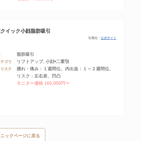
式クイック小顔脂肪吸引
引用元：
公式サイト
脂肪吸引
法
リフトアップ, 小顔•二重顎
カテゴリ
腫れ・痛み：１週間位。内出血：１～２週間位。
・リスク
リスク：左右差、凹凸
モニター価格 165,000円〜
格
リニックページに戻る