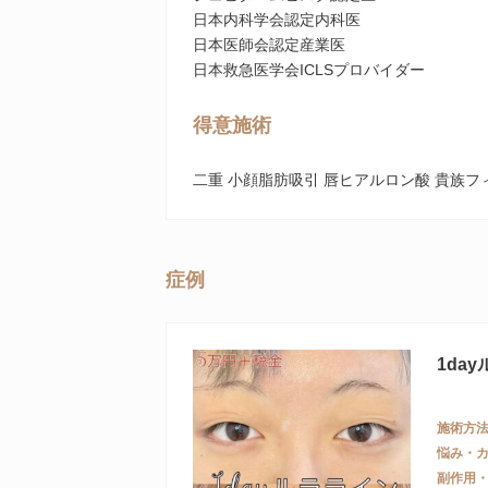
日本内科学会認定内科医
日本医師会認定産業医
日本救急医学会ICLSプロバイダー
得意施術
二重 小顔脂肪吸引 唇ヒアルロン酸 貴族フ
症例
1da
施術方
悩み・
副作用