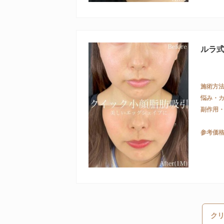
ルラ
施術方
悩み・
副作用
参考価
ク