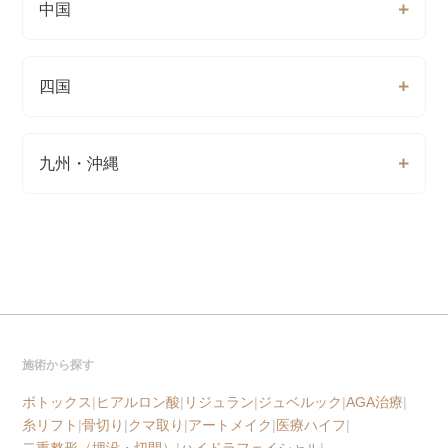
中国
四国
九州・沖縄
施術から探す
ボトックス
|
ヒアルロン酸
|
リジュラン
|
ジュベルック
|
AGA治療
|
糸リフト
|
骨切り
|
クマ取り
|
アートメイク
|
医療ハイフ
|
二重整形（埋没・切開）
|
ハイドラフェイシャル
|