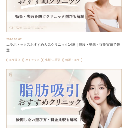
2026.08.07
エラボトックスおすすめ人気クリニック14選｜値段・効果・症例実績で厳
選
エラ張り
ボトックス
小顔•二重顎
輪郭・エラ