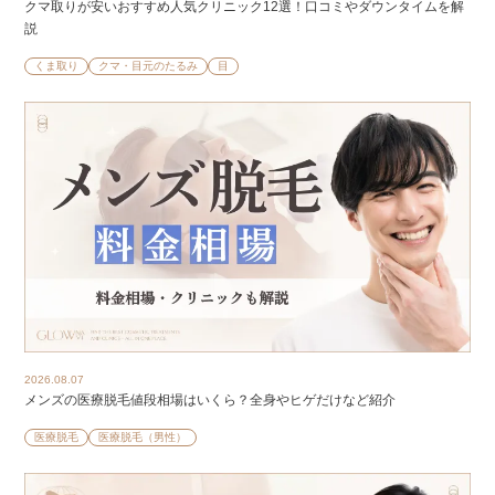
クマ取りが安いおすすめ人気クリニック12選！口コミやダウンタイムを解
説
くま取り
クマ・目元のたるみ
目
2026.08.07
メンズの医療脱毛値段相場はいくら？全身やヒゲだけなど紹介
医療脱毛
医療脱毛（男性）