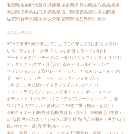
滋賀県
|
京都府
|
大阪府
|
兵庫県
|
奈良県
|
和歌山県
|
鳥取県
|
島根県
|
岡山県
|
広島県
|
山口県
|
徳島県
|
香川県
|
愛媛県
|
高知県
|
福岡県
|
佐賀県
|
長崎県
|
熊本県
|
大分県
|
宮崎県
|
鹿児島県
|
沖縄県
コラムカテゴリ
AGA治療
|
IPL光治療
|
おでこ
|
おでこの形
|
お尻
|
お腹
|
くま取り
|
しみ・そばかす・肝斑
|
ふくらはぎ
|
ほくろ・イボ
|
ほほ
|
アートメイク
|
インモード
|
エラ張り
|
エリシスセンス
|
オリジオ
|
オンダリフト
|
クマ・目元のたるみ
|
ケミカルピーリング
|
サブシジョン
|
シミ取りレーザー
|
シワ・たるみ
|
ジュベルック
|
ダーマペン
|
デリケートゾーン
|
トライフィルプロ
|
ニキビ・ニキビ跡
|
ハイドラフェイシャル
|
ハイフ
|
フェイスライン
|
ブレッシング
|
ボトックス
|
ボルニューマ
|
ポテンツァ
|
リジュラン
|
リフトアップ
|
レーシック・ICL手術
|
ワキ
|
ワキガ
|
ワキガ・多汗症
|
二の腕
|
二重（埋没・切開）
|
医療ダイエット
|
医療脱毛
|
医療脱毛（女性）
|
医療脱毛（男性）
|
口元
|
唇
|
唇の形
|
太もも
|
小顔•二重顎
|
植毛
|
毛穴の開き・黒ずみ
|
目
|
目の大きさ・形
|
眉
|
眉毛
|
糸リフト
|
美白・美肌・ハリ・ツヤ・くすみ
|
肌
|
肌荒れ・乾燥（こじわ）
|