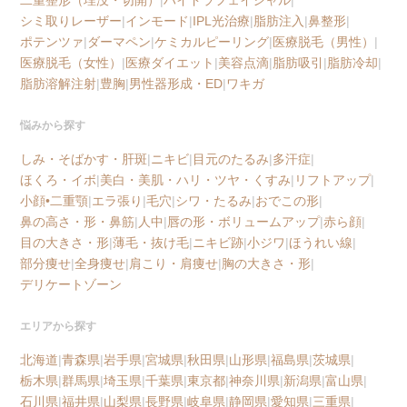
シミ取りレーザー
|
インモード
|
IPL光治療
|
脂肪注入
|
鼻整形
|
ポテンツァ
|
ダーマペン
|
ケミカルピーリング
|
医療脱毛（男性）
|
医療脱毛（女性）
|
医療ダイエット
|
美容点滴
|
脂肪吸引
|
脂肪冷却
|
脂肪溶解注射
|
豊胸
|
男性器形成・ED
|
ワキガ
悩みから探す
しみ・そばかす・肝斑
|
ニキビ
|
目元のたるみ
|
多汗症
|
ほくろ・イボ
|
美白・美肌・ハリ・ツヤ・くすみ
|
リフトアップ
|
小顔•二重顎
|
エラ張り
|
毛穴
|
シワ・たるみ
|
おでこの形
|
鼻の高さ・形・鼻筋
|
人中
|
唇の形・ボリュームアップ
|
赤ら顔
|
目の大きさ・形
|
薄毛・抜け毛
|
ニキビ跡
|
小ジワ
|
ほうれい線
|
部分痩せ
|
全身痩せ
|
肩こり・肩痩せ
|
胸の大きさ・形
|
デリケートゾーン
エリアから探す
北海道
|
青森県
|
岩手県
|
宮城県
|
秋田県
|
山形県
|
福島県
|
茨城県
|
栃木県
|
群馬県
|
埼玉県
|
千葉県
|
東京都
|
神奈川県
|
新潟県
|
富山県
|
石川県
|
福井県
|
山梨県
|
長野県
|
岐阜県
|
静岡県
|
愛知県
|
三重県
|