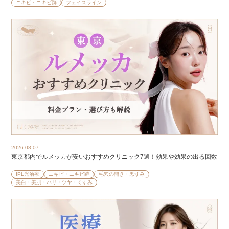
ニキビ・ニキビ跡
フェイスライン
2026.08.07
東京都内でルメッカが安いおすすめクリニック7選！効果や効果の出る回数
IPL光治療
ニキビ・ニキビ跡
毛穴の開き・黒ずみ
美白・美肌・ハリ・ツヤ・くすみ