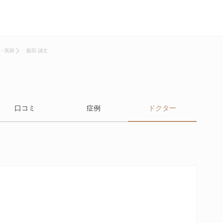
・医師
飯田 誠丈
口コミ
症例
ドクター