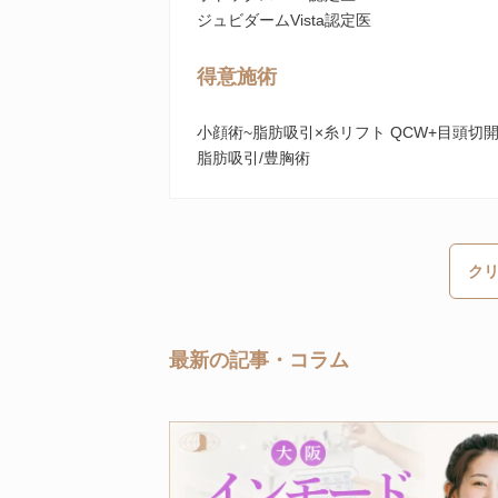
ジュビダームVista認定医
得意施術
小顔術~脂肪吸引×糸リフト QCW+目頭切
脂肪吸引/豊胸術
ク
最新の記事・コラム