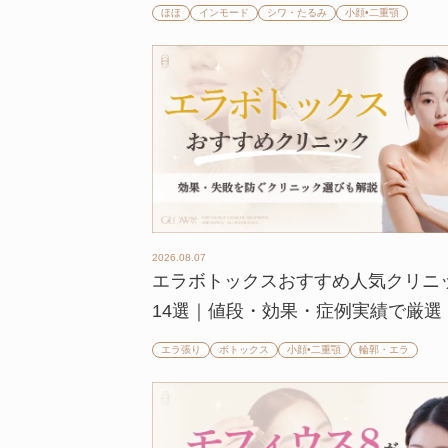
ほほ
インモード
シワ・たるみ
小顔•二重顎
2026.08.07
エラボトックスおすすめ人気クリニ
14選｜値段・効果・症例実績で厳選
エラ張り
ボトックス
小顔•二重顎
輪郭・エラ