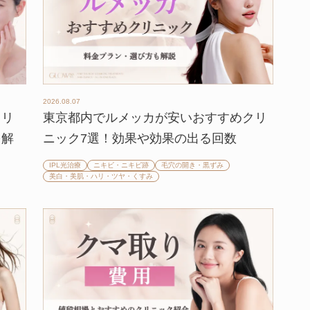
2026.08.07
クリ
東京都内でルメッカが安いおすすめクリ
を解
ニック7選！効果や効果の出る回数
IPL光治療
ニキビ・ニキビ跡
毛穴の開き・黒ずみ
美白・美肌・ハリ・ツヤ・くすみ