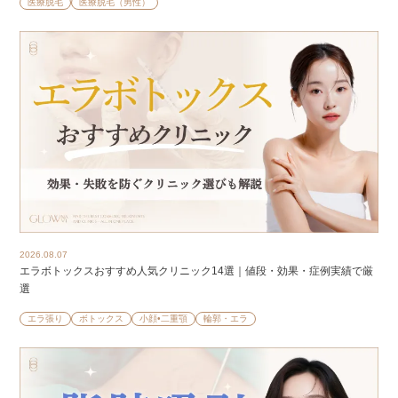
医療脱毛
医療脱毛（男性）
2026.08.07
エラボトックスおすすめ人気クリニック14選｜値段・効果・症例実績で厳
選
エラ張り
ボトックス
小顔•二重顎
輪郭・エラ