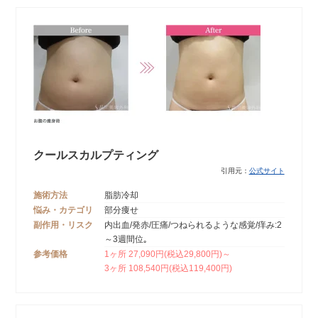
クールスカルプティング
引用元：
公式サイト
施術方法
脂肪冷却
悩み・カテゴリ
部分痩せ
副作用・リスク
内出血/発赤/圧痛/つねられるような感覚/痒み:2
～3週間位｡
参考価格
1ヶ所 27,090円(税込29,800円)～
3ヶ所 108,540円(税込119,400円)