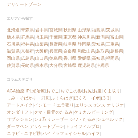
デリケートゾーン
エリアから探す
北海道
|
青森県
|
岩手県
|
宮城県
|
秋田県
|
山形県
|
福島県
|
茨城県
|
栃木県
|
群馬県
|
埼玉県
|
千葉県
|
東京都
|
神奈川県
|
新潟県
|
富山県
|
石川県
|
福井県
|
山梨県
|
長野県
|
岐阜県
|
静岡県
|
愛知県
|
三重県
|
滋賀県
|
京都府
|
大阪府
|
兵庫県
|
奈良県
|
和歌山県
|
鳥取県
|
島根県
|
岡山県
|
広島県
|
山口県
|
徳島県
|
香川県
|
愛媛県
|
高知県
|
福岡県
|
佐賀県
|
長崎県
|
熊本県
|
大分県
|
宮崎県
|
鹿児島県
|
沖縄県
コラムカテゴリ
AGA治療
|
IPL光治療
|
おでこ
|
おでこの形
|
お尻
|
お腹
|
くま取り
|
しみ・そばかす・肝斑
|
ふくらはぎ
|
ほくろ・イボ
|
ほほ
|
アートメイク
|
インモード
|
エラ張り
|
エリシスセンス
|
オリジオ
|
オンダリフト
|
クマ・目元のたるみ
|
ケミカルピーリング
|
サブシジョン
|
シミ取りレーザー
|
シワ・たるみ
|
ジュベルック
|
ダーマペン
|
デリケートゾーン
|
トライフィルプロ
|
ニキビ・ニキビ跡
|
ハイドラフェイシャル
|
ハイフ
|