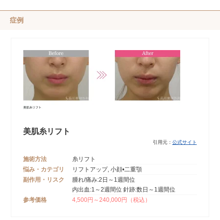
症例
美肌糸リフト
引用元：
公式サイト
施術方法
糸リフト
悩み・カテゴリ
リフトアップ, 小顔•二重顎
副作用・リスク
腫れ/痛み:2日～1週間位
内出血:1～2週間位 針跡:数日～1週間位
参考価格
4,500円～240,000円（税込）