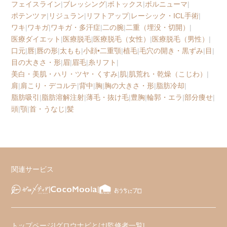
フェイスライン
|
ブレッシング
|
ボトックス
|
ボルニューマ
|
ポテンツァ
|
リジュラン
|
リフトアップ
|
レーシック・ICL手術
|
ワキ
|
ワキガ
|
ワキガ・多汗症
|
二の腕
|
二重（埋没・切開）
|
医療ダイエット
|
医療脱毛
|
医療脱毛（女性）
|
医療脱毛（男性）
|
口元
|
唇
|
唇の形
|
太もも
|
小顔•二重顎
|
植毛
|
毛穴の開き・黒ずみ
|
目
|
目の大きさ・形
|
眉
|
眉毛
|
糸リフト
|
美白・美肌・ハリ・ツヤ・くすみ
|
肌
|
肌荒れ・乾燥（こじわ）
|
肩
|
肩こり・デコルテ
|
背中
|
胸
|
胸の大きさ・形
|
脂肪冷却
|
脂肪吸引
|
脂肪溶解注射
|
薄毛・抜け毛
|
豊胸
|
輪郭・エラ
|
部分痩せ
|
頭
|
顎
|
首・うなじ
|
髪
関連サービス
トップページ
|
グロウナビとは
|
監修者一覧
|