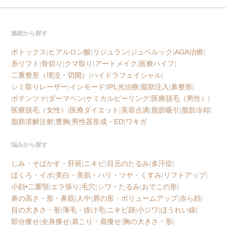
施術から探す
ボトックス
|
ヒアルロン酸
|
リジュラン
|
ジュベルック
|
AGA治療
|
糸リフト
|
骨切り
|
クマ取り
|
アートメイク
|
医療ハイフ
|
二重整形（埋没・切開）
|
ハイドラフェイシャル
|
シミ取りレーザー
|
インモード
|
IPL光治療
|
脂肪注入
|
鼻整形
|
ポテンツァ
|
ダーマペン
|
ケミカルピーリング
|
医療脱毛（男性）
|
医療脱毛（女性）
|
医療ダイエット
|
美容点滴
|
脂肪吸引
|
脂肪冷却
|
脂肪溶解注射
|
豊胸
|
男性器形成・ED
|
ワキガ
悩みから探す
しみ・そばかす・肝斑
|
ニキビ
|
目元のたるみ
|
多汗症
|
ほくろ・イボ
|
美白・美肌・ハリ・ツヤ・くすみ
|
リフトアップ
|
小顔•二重顎
|
エラ張り
|
毛穴
|
シワ・たるみ
|
おでこの形
|
鼻の高さ・形・鼻筋
|
人中
|
唇の形・ボリュームアップ
|
赤ら顔
|
目の大きさ・形
|
薄毛・抜け毛
|
ニキビ跡
|
小ジワ
|
ほうれい線
|
部分痩せ
|
全身痩せ
|
肩こり・肩痩せ
|
胸の大きさ・形
|