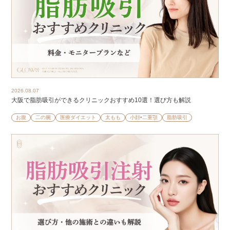
2026.08.07
大阪で脂肪吸引ができるクリニックおすすめ10選！選び方も解説
お腹
二の腕
医療ダイエット
太もも
小顔•二重顎
脂肪吸引