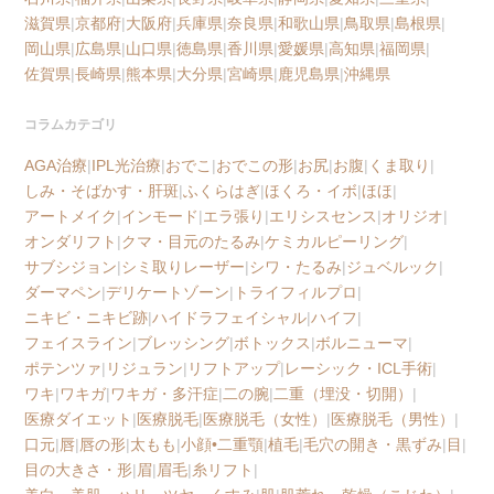
滋賀県
|
京都府
|
大阪府
|
兵庫県
|
奈良県
|
和歌山県
|
鳥取県
|
島根県
|
岡山県
|
広島県
|
山口県
|
徳島県
|
香川県
|
愛媛県
|
高知県
|
福岡県
|
佐賀県
|
長崎県
|
熊本県
|
大分県
|
宮崎県
|
鹿児島県
|
沖縄県
コラムカテゴリ
AGA治療
|
IPL光治療
|
おでこ
|
おでこの形
|
お尻
|
お腹
|
くま取り
|
しみ・そばかす・肝斑
|
ふくらはぎ
|
ほくろ・イボ
|
ほほ
|
アートメイク
|
インモード
|
エラ張り
|
エリシスセンス
|
オリジオ
|
オンダリフト
|
クマ・目元のたるみ
|
ケミカルピーリング
|
サブシジョン
|
シミ取りレーザー
|
シワ・たるみ
|
ジュベルック
|
ダーマペン
|
デリケートゾーン
|
トライフィルプロ
|
ニキビ・ニキビ跡
|
ハイドラフェイシャル
|
ハイフ
|
フェイスライン
|
ブレッシング
|
ボトックス
|
ボルニューマ
|
ポテンツァ
|
リジュラン
|
リフトアップ
|
レーシック・ICL手術
|
ワキ
|
ワキガ
|
ワキガ・多汗症
|
二の腕
|
二重（埋没・切開）
|
医療ダイエット
|
医療脱毛
|
医療脱毛（女性）
|
医療脱毛（男性）
|
口元
|
唇
|
唇の形
|
太もも
|
小顔•二重顎
|
植毛
|
毛穴の開き・黒ずみ
|
目
|
目の大きさ・形
|
眉
|
眉毛
|
糸リフト
|