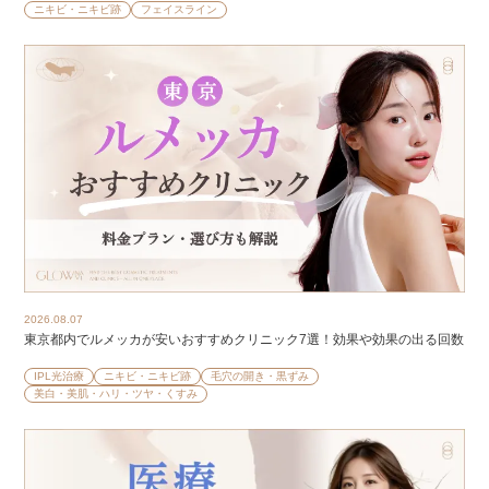
ニキビ・ニキビ跡
フェイスライン
2026.08.07
東京都内でルメッカが安いおすすめクリニック7選！効果や効果の出る回数
IPL光治療
ニキビ・ニキビ跡
毛穴の開き・黒ずみ
美白・美肌・ハリ・ツヤ・くすみ