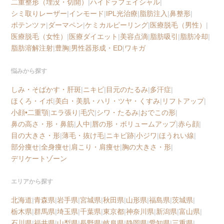
二重整形（埋没・切開）
|
ハイドラフェイシャル
|
シミ取りレーザー
|
インモード
|
IPL光治療
|
脂肪注入
|
鼻整形
|
ポテンツァ
|
ダーマペン
|
ケミカルピーリング
|
医療脱毛（男性）
|
医療脱毛（女性）
|
医療ダイエット
|
美容点滴
|
脂肪吸引
|
脂肪冷却
|
脂肪溶解注射
|
豊胸
|
男性器形成・ED
|
ワキガ
悩みから探す
しみ・そばかす・肝斑
|
ニキビ
|
目元のたるみ
|
多汗症
|
ほくろ・イボ
|
美白・美肌・ハリ・ツヤ・くすみ
|
リフトアップ
|
小顔•二重顎
|
エラ張り
|
毛穴
|
シワ・たるみ
|
おでこの形
|
鼻の高さ・形・鼻筋
|
人中
|
唇の形・ボリュームアップ
|
赤ら顔
|
目の大きさ・形
|
薄毛・抜け毛
|
ニキビ跡
|
小ジワ
|
ほうれい線
|
部分痩せ
|
全身痩せ
|
肩こり・肩痩せ
|
胸の大きさ・形
|
デリケートゾーン
エリアから探す
北海道
|
青森県
|
岩手県
|
宮城県
|
秋田県
|
山形県
|
福島県
|
茨城県
|
栃木県
|
群馬県
|
埼玉県
|
千葉県
|
東京都
|
神奈川県
|
新潟県
|
富山県
|
石川県
|
福井県
|
山梨県
|
長野県
|
岐阜県
|
静岡県
|
愛知県
|
三重県
|