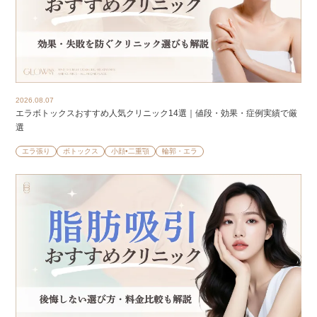
2026.08.07
エラボトックスおすすめ人気クリニック14選｜値段・効果・症例実績で厳
選
エラ張り
ボトックス
小顔•二重顎
輪郭・エラ