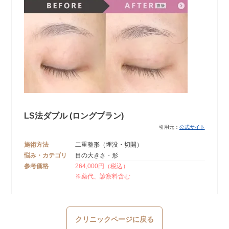
LS法ダブル (ロングプラン)
引用元：
公式サイト
施術方法
二重整形（埋没・切開）
悩み・カテゴリ
目の大きさ・形
参考価格
264,000円（税込）
※薬代、診察料含む
クリニックページに戻る