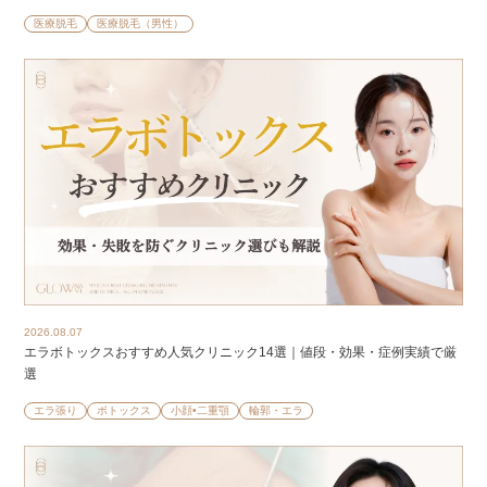
医療脱毛
医療脱毛（男性）
2026.08.07
エラボトックスおすすめ人気クリニック14選｜値段・効果・症例実績で厳
選
エラ張り
ボトックス
小顔•二重顎
輪郭・エラ