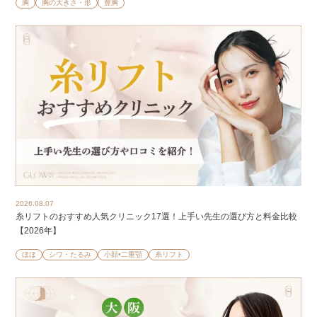
胸
胸の大きさ・形
豊胸
2026.08.07
糸リフトのおすすめ人気クリニック17選！上手い先生の選び方と料金比較
【2026年】
ほほ
シワ・たるみ
小顔•二重顎
糸リフト