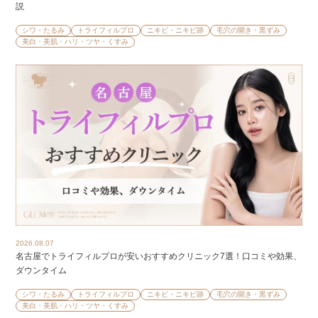
説
シワ・たるみ
トライフィルプロ
ニキビ・ニキビ跡
毛穴の開き・黒ずみ
美白・美肌・ハリ・ツヤ・くすみ
2026.08.07
名古屋でトライフィルプロが安いおすすめクリニック7選！口コミや効果、
ダウンタイム
シワ・たるみ
トライフィルプロ
ニキビ・ニキビ跡
毛穴の開き・黒ずみ
美白・美肌・ハリ・ツヤ・くすみ