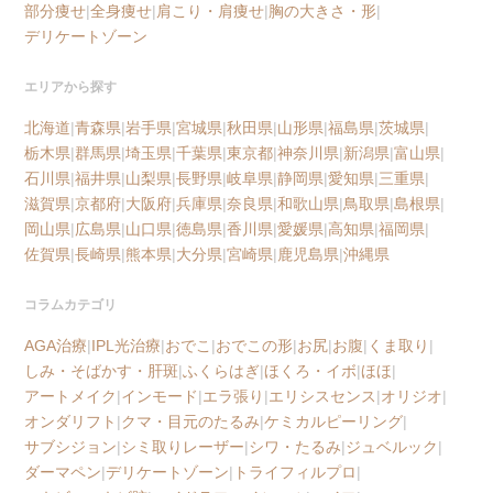
部分痩せ
|
全身痩せ
|
肩こり・肩痩せ
|
胸の大きさ・形
|
デリケートゾーン
エリアから探す
北海道
|
青森県
|
岩手県
|
宮城県
|
秋田県
|
山形県
|
福島県
|
茨城県
|
栃木県
|
群馬県
|
埼玉県
|
千葉県
|
東京都
|
神奈川県
|
新潟県
|
富山県
|
石川県
|
福井県
|
山梨県
|
長野県
|
岐阜県
|
静岡県
|
愛知県
|
三重県
|
滋賀県
|
京都府
|
大阪府
|
兵庫県
|
奈良県
|
和歌山県
|
鳥取県
|
島根県
|
岡山県
|
広島県
|
山口県
|
徳島県
|
香川県
|
愛媛県
|
高知県
|
福岡県
|
佐賀県
|
長崎県
|
熊本県
|
大分県
|
宮崎県
|
鹿児島県
|
沖縄県
コラムカテゴリ
AGA治療
|
IPL光治療
|
おでこ
|
おでこの形
|
お尻
|
お腹
|
くま取り
|
しみ・そばかす・肝斑
|
ふくらはぎ
|
ほくろ・イボ
|
ほほ
|
アートメイク
|
インモード
|
エラ張り
|
エリシスセンス
|
オリジオ
|
オンダリフト
|
クマ・目元のたるみ
|
ケミカルピーリング
|
サブシジョン
|
シミ取りレーザー
|
シワ・たるみ
|
ジュベルック
|
ダーマペン
|
デリケートゾーン
|
トライフィルプロ
|