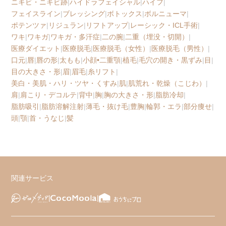
ニキビ・ニキビ跡
|
ハイドラフェイシャル
|
ハイフ
|
フェイスライン
|
ブレッシング
|
ボトックス
|
ボルニューマ
|
ポテンツァ
|
リジュラン
|
リフトアップ
|
レーシック・ICL手術
|
ワキ
|
ワキガ
|
ワキガ・多汗症
|
二の腕
|
二重（埋没・切開）
|
医療ダイエット
|
医療脱毛
|
医療脱毛（女性）
|
医療脱毛（男性）
|
口元
|
唇
|
唇の形
|
太もも
|
小顔•二重顎
|
植毛
|
毛穴の開き・黒ずみ
|
目
|
目の大きさ・形
|
眉
|
眉毛
|
糸リフト
|
美白・美肌・ハリ・ツヤ・くすみ
|
肌
|
肌荒れ・乾燥（こじわ）
|
肩
|
肩こり・デコルテ
|
背中
|
胸
|
胸の大きさ・形
|
脂肪冷却
|
脂肪吸引
|
脂肪溶解注射
|
薄毛・抜け毛
|
豊胸
|
輪郭・エラ
|
部分痩せ
|
頭
|
顎
|
首・うなじ
|
髪
関連サービス