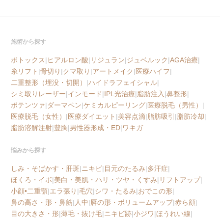
施術から探す
ボトックス
|
ヒアルロン酸
|
リジュラン
|
ジュベルック
|
AGA治療
|
糸リフト
|
骨切り
|
クマ取り
|
アートメイク
|
医療ハイフ
|
二重整形（埋没・切開）
|
ハイドラフェイシャル
|
シミ取りレーザー
|
インモード
|
IPL光治療
|
脂肪注入
|
鼻整形
|
ポテンツァ
|
ダーマペン
|
ケミカルピーリング
|
医療脱毛（男性）
|
医療脱毛（女性）
|
医療ダイエット
|
美容点滴
|
脂肪吸引
|
脂肪冷却
|
脂肪溶解注射
|
豊胸
|
男性器形成・ED
|
ワキガ
悩みから探す
しみ・そばかす・肝斑
|
ニキビ
|
目元のたるみ
|
多汗症
|
ほくろ・イボ
|
美白・美肌・ハリ・ツヤ・くすみ
|
リフトアップ
|
小顔•二重顎
|
エラ張り
|
毛穴
|
シワ・たるみ
|
おでこの形
|
鼻の高さ・形・鼻筋
|
人中
|
唇の形・ボリュームアップ
|
赤ら顔
|
目の大きさ・形
|
薄毛・抜け毛
|
ニキビ跡
|
小ジワ
|
ほうれい線
|