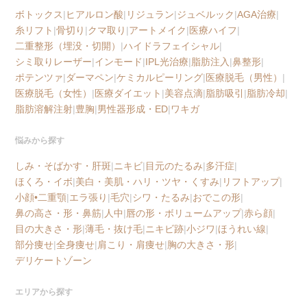
ボトックス
|
ヒアルロン酸
|
リジュラン
|
ジュベルック
|
AGA治療
|
糸リフト
|
骨切り
|
クマ取り
|
アートメイク
|
医療ハイフ
|
二重整形（埋没・切開）
|
ハイドラフェイシャル
|
シミ取りレーザー
|
インモード
|
IPL光治療
|
脂肪注入
|
鼻整形
|
ポテンツァ
|
ダーマペン
|
ケミカルピーリング
|
医療脱毛（男性）
|
医療脱毛（女性）
|
医療ダイエット
|
美容点滴
|
脂肪吸引
|
脂肪冷却
|
脂肪溶解注射
|
豊胸
|
男性器形成・ED
|
ワキガ
悩みから探す
しみ・そばかす・肝斑
|
ニキビ
|
目元のたるみ
|
多汗症
|
ほくろ・イボ
|
美白・美肌・ハリ・ツヤ・くすみ
|
リフトアップ
|
小顔•二重顎
|
エラ張り
|
毛穴
|
シワ・たるみ
|
おでこの形
|
鼻の高さ・形・鼻筋
|
人中
|
唇の形・ボリュームアップ
|
赤ら顔
|
目の大きさ・形
|
薄毛・抜け毛
|
ニキビ跡
|
小ジワ
|
ほうれい線
|
部分痩せ
|
全身痩せ
|
肩こり・肩痩せ
|
胸の大きさ・形
|
デリケートゾーン
エリアから探す