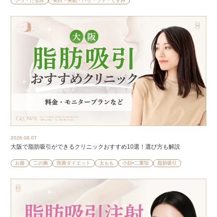
シワ・たるみ
美白・美肌・ハリ・ツヤ・くすみ
2026.08.07
大阪で脂肪吸引ができるクリニックおすすめ10選！選び方も解説
お腹
二の腕
医療ダイエット
太もも
小顔•二重顎
脂肪吸引