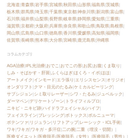
北海道
|
青森県
|
岩手県
|
宮城県
|
秋田県
|
山形県
|
福島県
|
茨城県
|
栃木県
|
群馬県
|
埼玉県
|
千葉県
|
東京都
|
神奈川県
|
新潟県
|
富山県
|
石川県
|
福井県
|
山梨県
|
長野県
|
岐阜県
|
静岡県
|
愛知県
|
三重県
|
滋賀県
|
京都府
|
大阪府
|
兵庫県
|
奈良県
|
和歌山県
|
鳥取県
|
島根県
|
岡山県
|
広島県
|
山口県
|
徳島県
|
香川県
|
愛媛県
|
高知県
|
福岡県
|
佐賀県
|
長崎県
|
熊本県
|
大分県
|
宮崎県
|
鹿児島県
|
沖縄県
コラムカテゴリ
AGA治療
|
IPL光治療
|
おでこ
|
おでこの形
|
お尻
|
お腹
|
くま取り
|
しみ・そばかす・肝斑
|
ふくらはぎ
|
ほくろ・イボ
|
ほほ
|
アートメイク
|
インモード
|
エラ張り
|
エリシスセンス
|
オリジオ
|
オンダリフト
|
クマ・目元のたるみ
|
ケミカルピーリング
|
サブシジョン
|
シミ取りレーザー
|
シワ・たるみ
|
ジュベルック
|
ダーマペン
|
デリケートゾーン
|
トライフィルプロ
|
ニキビ・ニキビ跡
|
ハイドラフェイシャル
|
ハイフ
|
フェイスライン
|
ブレッシング
|
ボトックス
|
ボルニューマ
|
ポテンツァ
|
リジュラン
|
リフトアップ
|
レーシック・ICL手術
|
ワキ
|
ワキガ
|
ワキガ・多汗症
|
二の腕
|
二重（埋没・切開）
|
医療ダイエット
|
医療脱毛
|
医療脱毛（女性）
|
医療脱毛（男性）
|