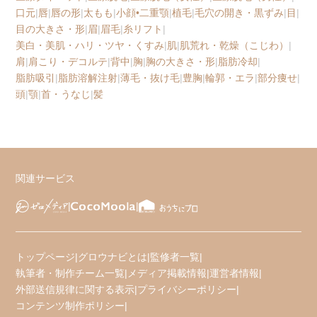
口元
|
唇
|
唇の形
|
太もも
|
小顔•二重顎
|
植毛
|
毛穴の開き・黒ずみ
|
目
|
目の大きさ・形
|
眉
|
眉毛
|
糸リフト
|
美白・美肌・ハリ・ツヤ・くすみ
|
肌
|
肌荒れ・乾燥（こじわ）
|
肩
|
肩こり・デコルテ
|
背中
|
胸
|
胸の大きさ・形
|
脂肪冷却
|
脂肪吸引
|
脂肪溶解注射
|
薄毛・抜け毛
|
豊胸
|
輪郭・エラ
|
部分痩せ
|
頭
|
顎
|
首・うなじ
|
髪
関連サービス
トップページ
|
グロウナビとは
|
監修者一覧
|
執筆者・制作チーム一覧
|
メディア掲載情報
|
運営者情報
|
外部送信規律に関する表示
|
プライバシーポリシー
|
コンテンツ制作ポリシー
|