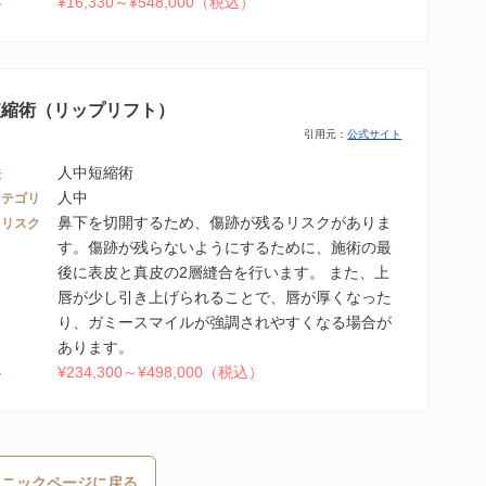
¥16,330～¥548,000（税込）
格
短縮術（リップリフト）
引用元：
公式サイト
人中短縮術
法
人中
カテゴリ
鼻下を切開するため、傷跡が残るリスクがありま
・リスク
す。傷跡が残らないようにするために、施術の最
後に表皮と真皮の2層縫合を行います。 また、上
唇が少し引き上げられることで、唇が厚くなった
り、ガミースマイルが強調されやすくなる場合が
あります。
¥234,300～¥498,000（税込）
格
リニックページに戻る