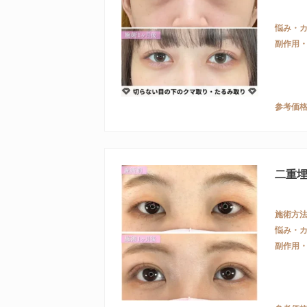
悩み・
副作用
参考価
二重
施術方
悩み・
副作用