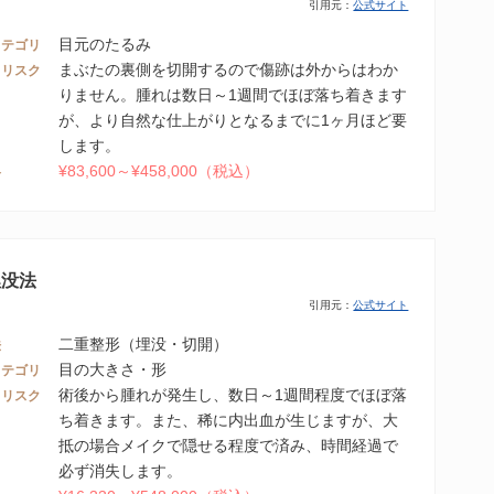
引用元：
公式サイト
目元のたるみ
カテゴリ
まぶたの裏側を切開するので傷跡は外からはわか
・リスク
りません。腫れは数日～1週間でほぼ落ち着きます
が、より自然な仕上がりとなるまでに1ヶ月ほど要
します。
¥83,600～¥458,000（税込）
格
埋没法
引用元：
公式サイト
二重整形（埋没・切開）
法
目の大きさ・形
カテゴリ
術後から腫れが発生し、数日～1週間程度でほぼ落
・リスク
ち着きます。また、稀に内出血が生じますが、大
抵の場合メイクで隠せる程度で済み、時間経過で
必ず消失します。