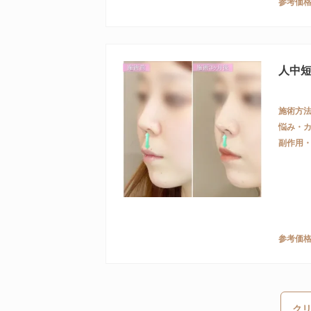
参考価
人中
施術方
悩み・
副作用
参考価
ク