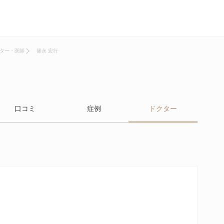
ター・医師
篠永 宏行
口コミ
症例
ドクター