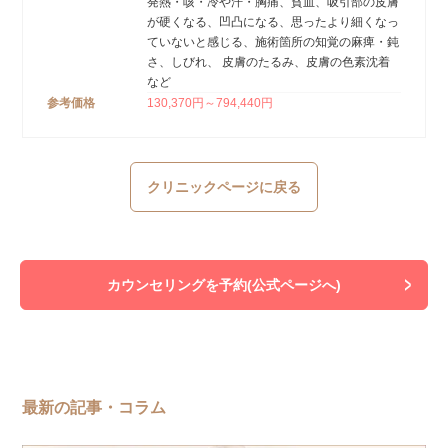
発熱・咳・冷や汗・胸痛、貧血、吸引部の皮膚
が硬くなる、凹凸になる、思ったより細くなっ
ていないと感じる、施術箇所の知覚の麻痺・鈍
さ、しびれ、 皮膚のたるみ、皮膚の色素沈着
など
参考価格
130,370円～794,440円
クリニックページに戻る
カウンセリングを予約(公式ページへ)
最新の記事・コラム