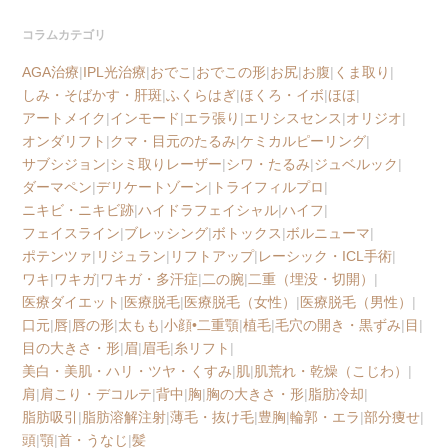
コラムカテゴリ
AGA治療
|
IPL光治療
|
おでこ
|
おでこの形
|
お尻
|
お腹
|
くま取り
|
しみ・そばかす・肝斑
|
ふくらはぎ
|
ほくろ・イボ
|
ほほ
|
アートメイク
|
インモード
|
エラ張り
|
エリシスセンス
|
オリジオ
|
オンダリフト
|
クマ・目元のたるみ
|
ケミカルピーリング
|
サブシジョン
|
シミ取りレーザー
|
シワ・たるみ
|
ジュベルック
|
ダーマペン
|
デリケートゾーン
|
トライフィルプロ
|
ニキビ・ニキビ跡
|
ハイドラフェイシャル
|
ハイフ
|
フェイスライン
|
ブレッシング
|
ボトックス
|
ボルニューマ
|
ポテンツァ
|
リジュラン
|
リフトアップ
|
レーシック・ICL手術
|
ワキ
|
ワキガ
|
ワキガ・多汗症
|
二の腕
|
二重（埋没・切開）
|
医療ダイエット
|
医療脱毛
|
医療脱毛（女性）
|
医療脱毛（男性）
|
口元
|
唇
|
唇の形
|
太もも
|
小顔•二重顎
|
植毛
|
毛穴の開き・黒ずみ
|
目
|
目の大きさ・形
|
眉
|
眉毛
|
糸リフト
|
美白・美肌・ハリ・ツヤ・くすみ
|
肌
|
肌荒れ・乾燥（こじわ）
|
肩
|
肩こり・デコルテ
|
背中
|
胸
|
胸の大きさ・形
|
脂肪冷却
|
脂肪吸引
|
脂肪溶解注射
|
薄毛・抜け毛
|
豊胸
|
輪郭・エラ
|
部分痩せ
|
頭
|
顎
|
首・うなじ
|
髪