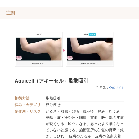
症例
Aquicell（アキーセル）脂肪吸引
引用元：
公式サイト
施術方法
脂肪吸引
悩み・カテゴリ
部分痩せ
副作用・リスク
だるさ・熱感・頭痛・蕁麻疹・痒み・むくみ・
発熱・咳・冷や汗・胸痛、貧血、吸引部の皮膚
が硬くなる、凹凸になる、思ったより細くなっ
ていないと感じる、施術箇所の知覚の麻痺・鈍
さ、しびれ、 皮膚のたるみ、皮膚の色素沈着