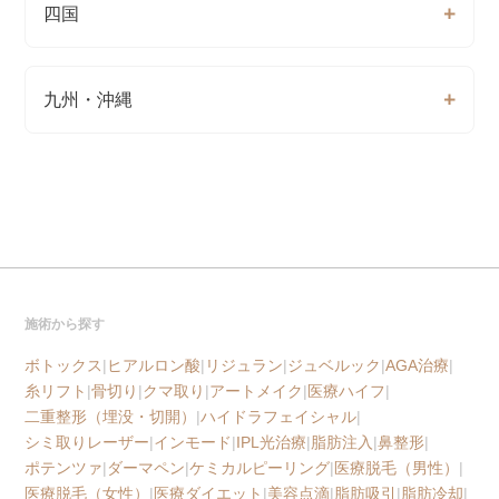
四国
九州・沖縄
施術から探す
ボトックス
|
ヒアルロン酸
|
リジュラン
|
ジュベルック
|
AGA治療
|
糸リフト
|
骨切り
|
クマ取り
|
アートメイク
|
医療ハイフ
|
二重整形（埋没・切開）
|
ハイドラフェイシャル
|
シミ取りレーザー
|
インモード
|
IPL光治療
|
脂肪注入
|
鼻整形
|
ポテンツァ
|
ダーマペン
|
ケミカルピーリング
|
医療脱毛（男性）
|
医療脱毛（女性）
|
医療ダイエット
|
美容点滴
|
脂肪吸引
|
脂肪冷却
|