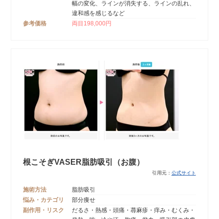
幅の変化、ラインが消失する、ラインの乱れ、
違和感を感じるなど
参考価格
両目198,000円
根こそぎVASER脂肪吸引（お腹）
引用元：
公式サイト
施術方法
脂肪吸引
悩み・カテゴリ
部分痩せ
副作用・リスク
だるさ・熱感・頭痛・蕁麻疹・痒み・むくみ・