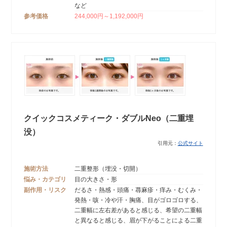
など
参考価格
244,000円～1,192,000円
クイックコスメティーク・ダブルNeo（二重埋
没）
引用元：
公式サイト
施術方法
二重整形（埋没・切開）
悩み・カテゴリ
目の大きさ・形
副作用・リスク
だるさ・熱感・頭痛・蕁麻疹・痒み・むくみ・
発熱・咳・冷や汗・胸痛、目がゴロゴロする、
二重幅に左右差があると感じる、希望の二重幅
と異なると感じる、眉が下がることによる二重