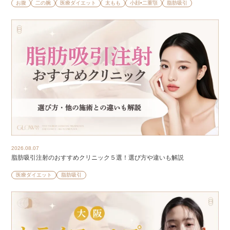
お腹
二の腕
医療ダイエット
太もも
小顔•二重顎
脂肪吸引
2026.08.07
脂肪吸引注射のおすすめクリニック５選！選び方や違いも解説
医療ダイエット
脂肪吸引