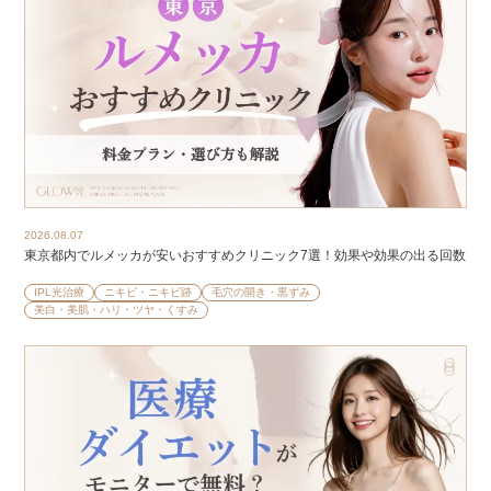
2026.08.07
東京都内でルメッカが安いおすすめクリニック7選！効果や効果の出る回数
IPL光治療
ニキビ・ニキビ跡
毛穴の開き・黒ずみ
美白・美肌・ハリ・ツヤ・くすみ