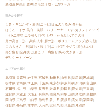
脂肪溶解注射
|
豊胸
|
男性器形成・ED
|
ワキガ
悩みから探す
しみ・そばかす・肝斑
|
ニキビ
|
目元のたるみ
|
多汗症
|
ほくろ・イボ
|
美白・美肌・ハリ・ツヤ・くすみ
|
リフトアップ
|
小顔•二重顎
|
エラ張り
|
毛穴
|
シワ・たるみ
|
おでこの形
|
鼻の高さ・形・鼻筋
|
人中
|
唇の形・ボリュームアップ
|
赤ら顔
|
目の大きさ・形
|
薄毛・抜け毛
|
ニキビ跡
|
小ジワ
|
ほうれい線
|
部分痩せ
|
全身痩せ
|
肩こり・肩痩せ
|
胸の大きさ・形
|
デリケートゾーン
エリアから探す
北海道
|
青森県
|
岩手県
|
宮城県
|
秋田県
|
山形県
|
福島県
|
茨城県
|
栃木県
|
群馬県
|
埼玉県
|
千葉県
|
東京都
|
神奈川県
|
新潟県
|
富山県
|
石川県
|
福井県
|
山梨県
|
長野県
|
岐阜県
|
静岡県
|
愛知県
|
三重県
|
滋賀県
|
京都府
|
大阪府
|
兵庫県
|
奈良県
|
和歌山県
|
鳥取県
|
島根県
|
岡山県
|
広島県
|
山口県
|
徳島県
|
香川県
|
愛媛県
|
高知県
|
福岡県
|
佐賀県
|
長崎県
|
熊本県
|
大分県
|
宮崎県
|
鹿児島県
|
沖縄県