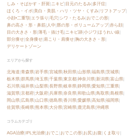
しみ・そばかす・肝斑
|
ニキビ
|
目元のたるみ
|
多汗症
|
ほくろ・イボ
|
美白・美肌・ハリ・ツヤ・くすみ
|
リフトアップ
|
小顔•二重顎
|
エラ張り
|
毛穴
|
シワ・たるみ
|
おでこの形
|
鼻の高さ・形・鼻筋
|
人中
|
唇の形・ボリュームアップ
|
赤ら顔
|
目の大きさ・形
|
薄毛・抜け毛
|
ニキビ跡
|
小ジワ
|
ほうれい線
|
部分痩せ
|
全身痩せ
|
肩こり・肩痩せ
|
胸の大きさ・形
|
デリケートゾーン
エリアから探す
北海道
|
青森県
|
岩手県
|
宮城県
|
秋田県
|
山形県
|
福島県
|
茨城県
|
栃木県
|
群馬県
|
埼玉県
|
千葉県
|
東京都
|
神奈川県
|
新潟県
|
富山県
|
石川県
|
福井県
|
山梨県
|
長野県
|
岐阜県
|
静岡県
|
愛知県
|
三重県
|
滋賀県
|
京都府
|
大阪府
|
兵庫県
|
奈良県
|
和歌山県
|
鳥取県
|
島根県
|
岡山県
|
広島県
|
山口県
|
徳島県
|
香川県
|
愛媛県
|
高知県
|
福岡県
|
佐賀県
|
長崎県
|
熊本県
|
大分県
|
宮崎県
|
鹿児島県
|
沖縄県
コラムカテゴリ
AGA治療
|
IPL光治療
|
おでこ
|
おでこの形
|
お尻
|
お腹
|
くま取り
|