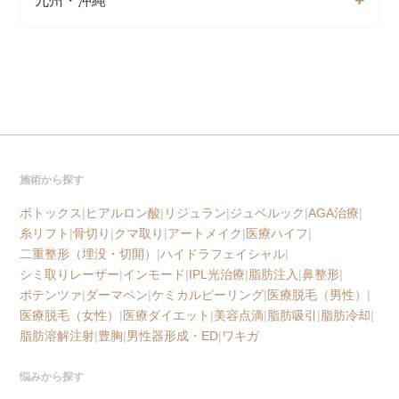
九州・沖縄
施術から探す
ボトックス
|
ヒアルロン酸
|
リジュラン
|
ジュベルック
|
AGA治療
|
糸リフト
|
骨切り
|
クマ取り
|
アートメイク
|
医療ハイフ
|
二重整形（埋没・切開）
|
ハイドラフェイシャル
|
シミ取りレーザー
|
インモード
|
IPL光治療
|
脂肪注入
|
鼻整形
|
ポテンツァ
|
ダーマペン
|
ケミカルピーリング
|
医療脱毛（男性）
|
医療脱毛（女性）
|
医療ダイエット
|
美容点滴
|
脂肪吸引
|
脂肪冷却
|
脂肪溶解注射
|
豊胸
|
男性器形成・ED
|
ワキガ
悩みから探す