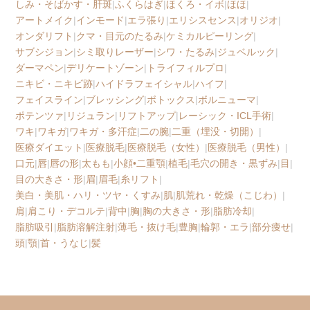
しみ・そばかす・肝斑
|
ふくらはぎ
|
ほくろ・イボ
|
ほほ
|
アートメイク
|
インモード
|
エラ張り
|
エリシスセンス
|
オリジオ
|
オンダリフト
|
クマ・目元のたるみ
|
ケミカルピーリング
|
サブシジョン
|
シミ取りレーザー
|
シワ・たるみ
|
ジュベルック
|
ダーマペン
|
デリケートゾーン
|
トライフィルプロ
|
ニキビ・ニキビ跡
|
ハイドラフェイシャル
|
ハイフ
|
フェイスライン
|
ブレッシング
|
ボトックス
|
ボルニューマ
|
ポテンツァ
|
リジュラン
|
リフトアップ
|
レーシック・ICL手術
|
ワキ
|
ワキガ
|
ワキガ・多汗症
|
二の腕
|
二重（埋没・切開）
|
医療ダイエット
|
医療脱毛
|
医療脱毛（女性）
|
医療脱毛（男性）
|
口元
|
唇
|
唇の形
|
太もも
|
小顔•二重顎
|
植毛
|
毛穴の開き・黒ずみ
|
目
|
目の大きさ・形
|
眉
|
眉毛
|
糸リフト
|
美白・美肌・ハリ・ツヤ・くすみ
|
肌
|
肌荒れ・乾燥（こじわ）
|
肩
|
肩こり・デコルテ
|
背中
|
胸
|
胸の大きさ・形
|
脂肪冷却
|
脂肪吸引
|
脂肪溶解注射
|
薄毛・抜け毛
|
豊胸
|
輪郭・エラ
|
部分痩せ
|
頭
|
顎
|
首・うなじ
|
髪