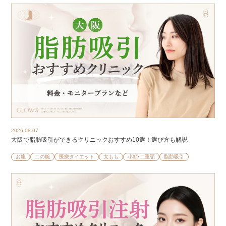
2026.08.07
大阪で脂肪吸引ができるクリニックおすすめ10選！選び方も解説
お腹
二の腕
医療ダイエット
太もも
小顔•二重顎
脂肪吸引