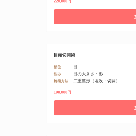
220,000円
目頭切開術
目
部位
目の大きさ・形
悩み
二重整形（埋没・切開）
施術方法
198,000円