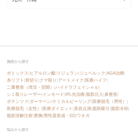
施術から探す
ボトックス
|
ヒアルロン酸
|
リジュラン
|
ジュベルック
|
AGA治療
|
糸リフト
|
骨切り
|
クマ取り
|
アートメイク
|
医療ハイフ
|
二重整形（埋没・切開）
|
ハイドラフェイシャル
|
シミ取りレーザー
|
インモード
|
IPL光治療
|
脂肪注入
|
鼻整形
|
ポテンツァ
|
ダーマペン
|
ケミカルピーリング
|
医療脱毛（男性）
|
医療脱毛（女性）
|
医療ダイエット
|
美容点滴
|
脂肪吸引
|
脂肪冷却
|
脂肪溶解注射
|
豊胸
|
男性器形成・ED
|
ワキガ
悩みから探す