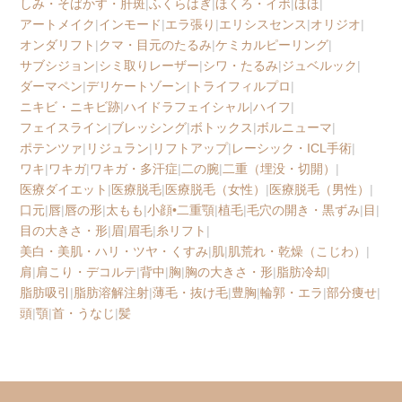
しみ・そばかす・肝斑
|
ふくらはぎ
|
ほくろ・イボ
|
ほほ
|
アートメイク
|
インモード
|
エラ張り
|
エリシスセンス
|
オリジオ
|
オンダリフト
|
クマ・目元のたるみ
|
ケミカルピーリング
|
サブシジョン
|
シミ取りレーザー
|
シワ・たるみ
|
ジュベルック
|
ダーマペン
|
デリケートゾーン
|
トライフィルプロ
|
ニキビ・ニキビ跡
|
ハイドラフェイシャル
|
ハイフ
|
フェイスライン
|
ブレッシング
|
ボトックス
|
ボルニューマ
|
ポテンツァ
|
リジュラン
|
リフトアップ
|
レーシック・ICL手術
|
ワキ
|
ワキガ
|
ワキガ・多汗症
|
二の腕
|
二重（埋没・切開）
|
医療ダイエット
|
医療脱毛
|
医療脱毛（女性）
|
医療脱毛（男性）
|
口元
|
唇
|
唇の形
|
太もも
|
小顔•二重顎
|
植毛
|
毛穴の開き・黒ずみ
|
目
|
目の大きさ・形
|
眉
|
眉毛
|
糸リフト
|
美白・美肌・ハリ・ツヤ・くすみ
|
肌
|
肌荒れ・乾燥（こじわ）
|
肩
|
肩こり・デコルテ
|
背中
|
胸
|
胸の大きさ・形
|
脂肪冷却
|
脂肪吸引
|
脂肪溶解注射
|
薄毛・抜け毛
|
豊胸
|
輪郭・エラ
|
部分痩せ
|
頭
|
顎
|
首・うなじ
|
髪