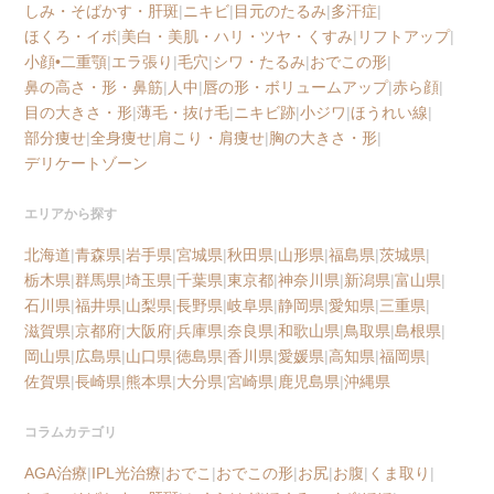
しみ・そばかす・肝斑
|
ニキビ
|
目元のたるみ
|
多汗症
|
ほくろ・イボ
|
美白・美肌・ハリ・ツヤ・くすみ
|
リフトアップ
|
小顔•二重顎
|
エラ張り
|
毛穴
|
シワ・たるみ
|
おでこの形
|
鼻の高さ・形・鼻筋
|
人中
|
唇の形・ボリュームアップ
|
赤ら顔
|
目の大きさ・形
|
薄毛・抜け毛
|
ニキビ跡
|
小ジワ
|
ほうれい線
|
部分痩せ
|
全身痩せ
|
肩こり・肩痩せ
|
胸の大きさ・形
|
デリケートゾーン
エリアから探す
北海道
|
青森県
|
岩手県
|
宮城県
|
秋田県
|
山形県
|
福島県
|
茨城県
|
栃木県
|
群馬県
|
埼玉県
|
千葉県
|
東京都
|
神奈川県
|
新潟県
|
富山県
|
石川県
|
福井県
|
山梨県
|
長野県
|
岐阜県
|
静岡県
|
愛知県
|
三重県
|
滋賀県
|
京都府
|
大阪府
|
兵庫県
|
奈良県
|
和歌山県
|
鳥取県
|
島根県
|
岡山県
|
広島県
|
山口県
|
徳島県
|
香川県
|
愛媛県
|
高知県
|
福岡県
|
佐賀県
|
長崎県
|
熊本県
|
大分県
|
宮崎県
|
鹿児島県
|
沖縄県
コラムカテゴリ
AGA治療
|
IPL光治療
|
おでこ
|
おでこの形
|
お尻
|
お腹
|
くま取り
|