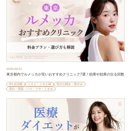
2026.08.07
東京都内でルメッカが安いおすすめクリニック7選！効果や効果の出る回数
IPL光治療
ニキビ・ニキビ跡
毛穴の開き・黒ずみ
美白・美肌・ハリ・ツヤ・くすみ