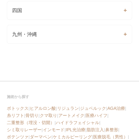
四国
九州・沖縄
施術から探す
ボトックス
|
ヒアルロン酸
|
リジュラン
|
ジュベルック
|
AGA治療
|
糸リフト
|
骨切り
|
クマ取り
|
アートメイク
|
医療ハイフ
|
二重整形（埋没・切開）
|
ハイドラフェイシャル
|
シミ取りレーザー
|
インモード
|
IPL光治療
|
脂肪注入
|
鼻整形
|
ポテンツァ
|
ダーマペン
|
ケミカルピーリング
|
医療脱毛（男性）
|