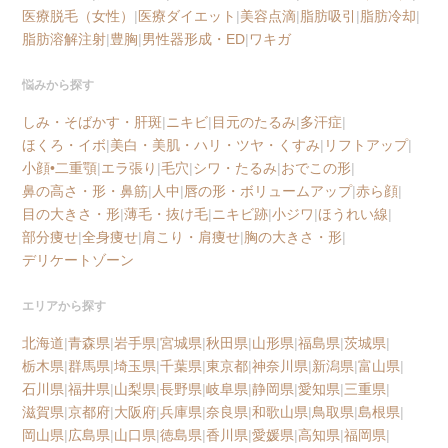
医療脱毛（女性）
|
医療ダイエット
|
美容点滴
|
脂肪吸引
|
脂肪冷却
|
脂肪溶解注射
|
豊胸
|
男性器形成・ED
|
ワキガ
悩みから探す
しみ・そばかす・肝斑
|
ニキビ
|
目元のたるみ
|
多汗症
|
ほくろ・イボ
|
美白・美肌・ハリ・ツヤ・くすみ
|
リフトアップ
|
小顔•二重顎
|
エラ張り
|
毛穴
|
シワ・たるみ
|
おでこの形
|
鼻の高さ・形・鼻筋
|
人中
|
唇の形・ボリュームアップ
|
赤ら顔
|
目の大きさ・形
|
薄毛・抜け毛
|
ニキビ跡
|
小ジワ
|
ほうれい線
|
部分痩せ
|
全身痩せ
|
肩こり・肩痩せ
|
胸の大きさ・形
|
デリケートゾーン
エリアから探す
北海道
|
青森県
|
岩手県
|
宮城県
|
秋田県
|
山形県
|
福島県
|
茨城県
|
栃木県
|
群馬県
|
埼玉県
|
千葉県
|
東京都
|
神奈川県
|
新潟県
|
富山県
|
石川県
|
福井県
|
山梨県
|
長野県
|
岐阜県
|
静岡県
|
愛知県
|
三重県
|
滋賀県
|
京都府
|
大阪府
|
兵庫県
|
奈良県
|
和歌山県
|
鳥取県
|
島根県
|
岡山県
|
広島県
|
山口県
|
徳島県
|
香川県
|
愛媛県
|
高知県
|
福岡県
|