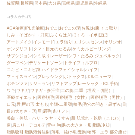
佐賀県
|
長崎県
|
熊本県
|
大分県
|
宮崎県
|
鹿児島県
|
沖縄県
コラムカテゴリ
AGA治療
|
IPL光治療
|
おでこ
|
おでこの形
|
お尻
|
お腹
|
くま取り
|
しみ・そばかす・肝斑
|
ふくらはぎ
|
ほくろ・イボ
|
ほほ
|
アートメイク
|
インモード
|
エラ張り
|
エリシスセンス
|
オリジオ
|
オンダリフト
|
クマ・目元のたるみ
|
ケミカルピーリング
|
サブシジョン
|
シミ取りレーザー
|
シワ・たるみ
|
ジュベルック
|
ダーマペン
|
デリケートゾーン
|
トライフィルプロ
|
ニキビ・ニキビ跡
|
ハイドラフェイシャル
|
ハイフ
|
フェイスライン
|
ブレッシング
|
ボトックス
|
ボルニューマ
|
ポテンツァ
|
リジュラン
|
リフトアップ
|
レーシック・ICL手術
|
ワキ
|
ワキガ
|
ワキガ・多汗症
|
二の腕
|
二重（埋没・切開）
|
医療ダイエット
|
医療脱毛
|
医療脱毛（女性）
|
医療脱毛（男性）
|
口元
|
唇
|
唇の形
|
太もも
|
小顔•二重顎
|
植毛
|
毛穴の開き・黒ずみ
|
目
|
目の大きさ・形
|
眉
|
眉毛
|
糸リフト
|
美白・美肌・ハリ・ツヤ・くすみ
|
肌
|
肌荒れ・乾燥（こじわ）
|
肩
|
肩こり・デコルテ
|
背中
|
胸
|
胸の大きさ・形
|
脂肪冷却
|
脂肪吸引
|
脂肪溶解注射
|
薄毛・抜け毛
|
豊胸
|
輪郭・エラ
|
部分痩せ
|