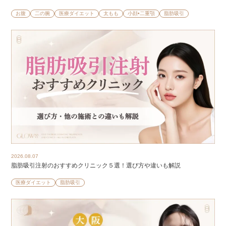
お腹
二の腕
医療ダイエット
太もも
小顔•二重顎
脂肪吸引
2026.08.07
脂肪吸引注射のおすすめクリニック５選！選び方や違いも解説
医療ダイエット
脂肪吸引