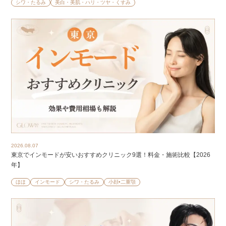
シワ・たるみ
美白・美肌・ハリ・ツヤ・くすみ
2026.08.07
東京でインモードが安いおすすめクリニック9選！料金・施術比較【2026
年】
ほほ
インモード
シワ・たるみ
小顔•二重顎