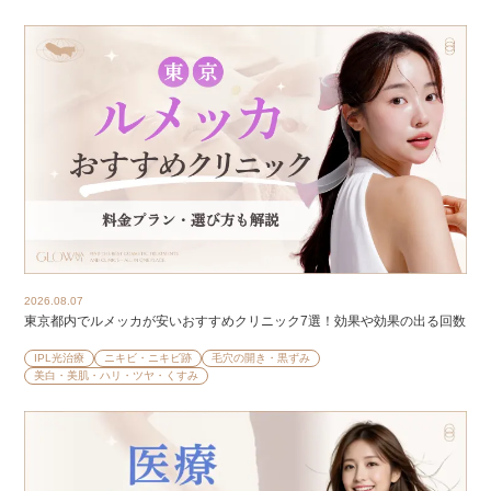
2026.08.07
東京都内でルメッカが安いおすすめクリニック7選！効果や効果の出る回数
IPL光治療
ニキビ・ニキビ跡
毛穴の開き・黒ずみ
美白・美肌・ハリ・ツヤ・くすみ