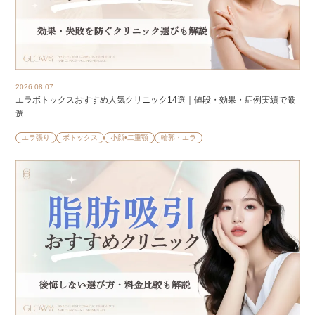
2026.08.07
エラボトックスおすすめ人気クリニック14選｜値段・効果・症例実績で厳
選
エラ張り
ボトックス
小顔•二重顎
輪郭・エラ