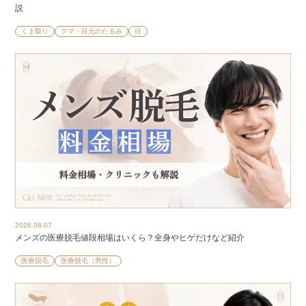
説
くま取り
クマ・目元のたるみ
目
2026.08.07
メンズの医療脱毛値段相場はいくら？全身やヒゲだけなど紹介
医療脱毛
医療脱毛（男性）