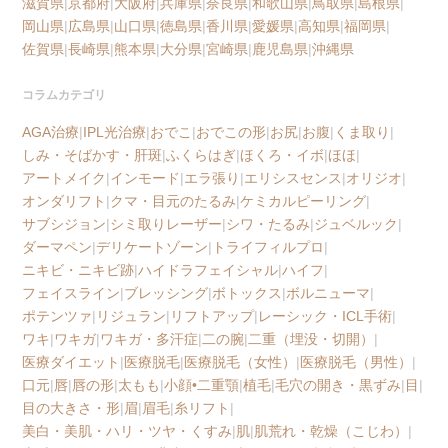
滋賀県
|
京都府
|
大阪府
|
兵庫県
|
奈良県
|
和歌山県
|
鳥取県
|
島根県
|
岡山県
|
広島県
|
山口県
|
徳島県
|
香川県
|
愛媛県
|
高知県
|
福岡県
|
佐賀県
|
長崎県
|
熊本県
|
大分県
|
宮崎県
|
鹿児島県
|
沖縄県
コラムカテゴリ
AGA治療
|
IPL光治療
|
おでこ
|
おでこの形
|
お尻
|
お腹
|
くま取り
|
しみ・そばかす・肝斑
|
ふくらはぎ
|
ほくろ・イボ
|
ほほ
|
アートメイク
|
インモード
|
エラ張り
|
エリシスセンス
|
オリジオ
|
オンダリフト
|
クマ・目元のたるみ
|
ケミカルピーリング
|
サブシジョン
|
シミ取りレーザー
|
シワ・たるみ
|
ジュベルック
|
ダーマペン
|
デリケートゾーン
|
トライフィルプロ
|
ニキビ・ニキビ跡
|
ハイドラフェイシャル
|
ハイフ
|
フェイスライン
|
ブレッシング
|
ボトックス
|
ボルニューマ
|
ポテンツァ
|
リジュラン
|
リフトアップ
|
レーシック・ICL手術
|
ワキ
|
ワキガ
|
ワキガ・多汗症
|
二の腕
|
二重（埋没・切開）
|
医療ダイエット
|
医療脱毛
|
医療脱毛（女性）
|
医療脱毛（男性）
|
口元
|
唇
|
唇の形
|
太もも
|
小顔•二重顎
|
植毛
|
毛穴の開き・黒ずみ
|
目
|
目の大きさ・形
|
眉
|
眉毛
|
糸リフト
|
美白・美肌・ハリ・ツヤ・くすみ
|
肌
|
肌荒れ・乾燥（こじわ）
|