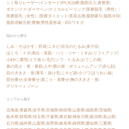
シミ取りレーザー
|
インモード
|
IPL光治療
|
脂肪注入
|
鼻整形
|
ポテンツァ
|
ダーマペン
|
ケミカルピーリング
|
医療脱毛（男性）
|
医療脱毛（女性）
|
医療ダイエット
|
美容点滴
|
脂肪吸引
|
脂肪冷却
|
脂肪溶解注射
|
豊胸
|
男性器形成・ED
|
ワキガ
悩みから探す
しみ・そばかす・肝斑
|
ニキビ
|
目元のたるみ
|
多汗症
|
ほくろ・イボ
|
美白・美肌・ハリ・ツヤ・くすみ
|
リフトアップ
|
小顔•二重顎
|
エラ張り
|
毛穴
|
シワ・たるみ
|
おでこの形
|
鼻の高さ・形・鼻筋
|
人中
|
唇の形・ボリュームアップ
|
赤ら顔
|
目の大きさ・形
|
薄毛・抜け毛
|
ニキビ跡
|
小ジワ
|
ほうれい線
|
部分痩せ
|
全身痩せ
|
肩こり・肩痩せ
|
胸の大きさ・形
|
デリケートゾーン
エリアから探す
北海道
|
青森県
|
岩手県
|
宮城県
|
秋田県
|
山形県
|
福島県
|
茨城県
|
栃木県
|
群馬県
|
埼玉県
|
千葉県
|
東京都
|
神奈川県
|
新潟県
|
富山県
|
石川県
|
福井県
|
山梨県
|
長野県
|
岐阜県
|
静岡県
|
愛知県
|
三重県
|