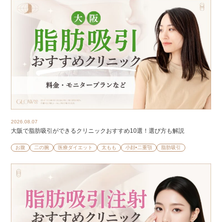
2026.08.07
大阪で脂肪吸引ができるクリニックおすすめ10選！選び方も解説
お腹
二の腕
医療ダイエット
太もも
小顔•二重顎
脂肪吸引