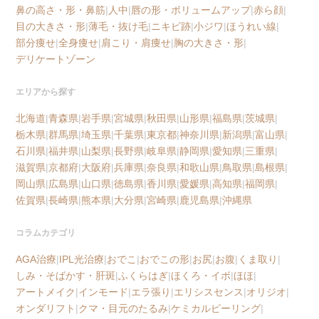
鼻の高さ・形・鼻筋
|
人中
|
唇の形・ボリュームアップ
|
赤ら顔
|
目の大きさ・形
|
薄毛・抜け毛
|
ニキビ跡
|
小ジワ
|
ほうれい線
|
部分痩せ
|
全身痩せ
|
肩こり・肩痩せ
|
胸の大きさ・形
|
デリケートゾーン
エリアから探す
北海道
|
青森県
|
岩手県
|
宮城県
|
秋田県
|
山形県
|
福島県
|
茨城県
|
栃木県
|
群馬県
|
埼玉県
|
千葉県
|
東京都
|
神奈川県
|
新潟県
|
富山県
|
石川県
|
福井県
|
山梨県
|
長野県
|
岐阜県
|
静岡県
|
愛知県
|
三重県
|
滋賀県
|
京都府
|
大阪府
|
兵庫県
|
奈良県
|
和歌山県
|
鳥取県
|
島根県
|
岡山県
|
広島県
|
山口県
|
徳島県
|
香川県
|
愛媛県
|
高知県
|
福岡県
|
佐賀県
|
長崎県
|
熊本県
|
大分県
|
宮崎県
|
鹿児島県
|
沖縄県
コラムカテゴリ
AGA治療
|
IPL光治療
|
おでこ
|
おでこの形
|
お尻
|
お腹
|
くま取り
|
しみ・そばかす・肝斑
|
ふくらはぎ
|
ほくろ・イボ
|
ほほ
|
アートメイク
|
インモード
|
エラ張り
|
エリシスセンス
|
オリジオ
|
オンダリフト
|
クマ・目元のたるみ
|
ケミカルピーリング
|