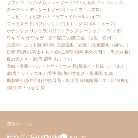
サブシジョン
|
シミ取りレーザー
|
シワ・たるみ
|
ジュベルック
|
ダーマペン
|
デリケートゾーン
|
トライフィルプロ
|
ニキビ・ニキビ跡
|
ハイドラフェイシャル
|
ハイフ
|
フェイスライン
|
ブレッシング
|
ボトックス
|
ボルニューマ
|
ポテンツァ
|
リジュラン
|
リフトアップ
|
レーシック・ICL手術
|
ワキ
|
ワキガ
|
ワキガ・多汗症
|
二の腕
|
二重（埋没・切開）
|
医療ダイエット
|
医療脱毛
|
医療脱毛（女性）
|
医療脱毛（男性）
|
口元
|
唇
|
唇の形
|
太もも
|
小顔•二重顎
|
植毛
|
毛穴の開き・黒ずみ
|
目
|
目の大きさ・形
|
眉
|
眉毛
|
糸リフト
|
美白・美肌・ハリ・ツヤ・くすみ
|
肌
|
肌荒れ・乾燥（こじわ）
|
肩
|
肩こり・デコルテ
|
背中
|
胸
|
胸の大きさ・形
|
脂肪冷却
|
脂肪吸引
|
脂肪溶解注射
|
薄毛・抜け毛
|
豊胸
|
輪郭・エラ
|
部分痩せ
|
頭
|
顎
|
首・うなじ
|
髪
関連サービス