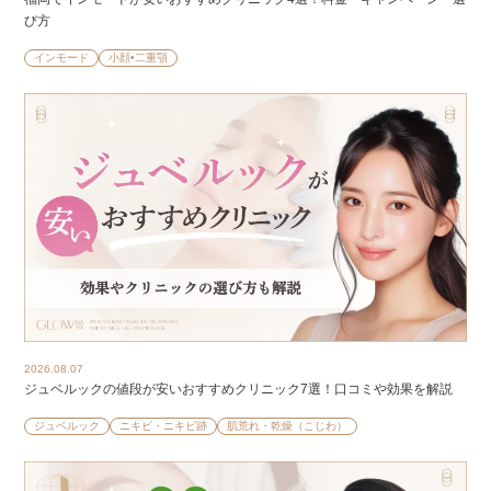
び方
インモード
小顔•二重顎
2026.08.07
ジュベルックの値段が安いおすすめクリニック7選！口コミや効果を解説
ジュベルック
ニキビ・ニキビ跡
肌荒れ・乾燥（こじわ）