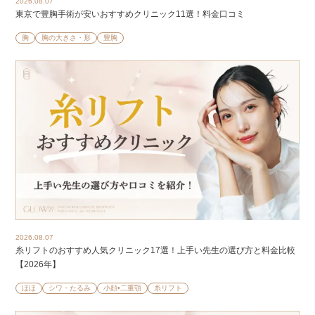
2026.08.07
東京で豊胸手術が安いおすすめクリニック11選！料金口コミ
胸
胸の大きさ・形
豊胸
2026.08.07
糸リフトのおすすめ人気クリニック17選！上手い先生の選び方と料金比較
【2026年】
ほほ
シワ・たるみ
小顔•二重顎
糸リフト