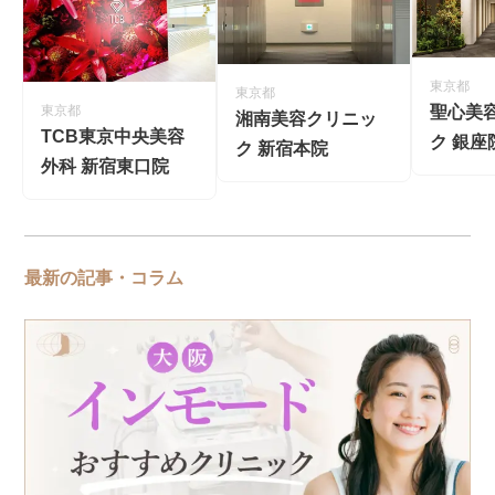
東京都
東京都
聖心美
東京都
湘南美容クリニッ
TCB東京中央美容
ク 銀座
ク 新宿本院
外科 新宿東口院
最新の記事・コラム