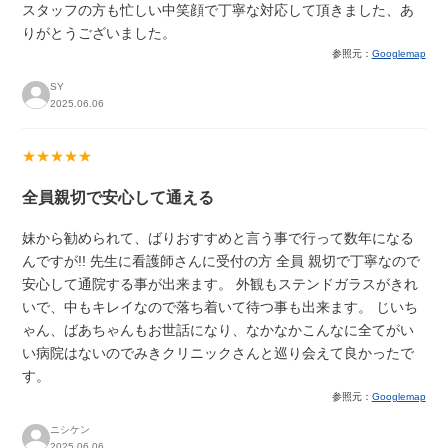
スタッフの方も忙しい中笑顔で丁寧な対応して頂きました、あ
りがとうございました。
参照元：
Googlemap
SY
2025.06.06
★★★★★
全員親切で安心して通える
妹から勧められて、ばりおすすめと言う事で行って数年になる
んですが!! 先生に看護師さんに受付の方 全員 親切で丁寧なので
安心して通院する事が出来ます。 外観もステンドガラスがきれ
いで、中もキレイなので落ち着いて待つ事も出来ます。 じいち
ゃん、ばあちゃんもお世話になり、なかなかこんなに全てがい
い病院はないのでみきクリニックさんと巡り会えて良かったで
す。
参照元：
Googlemap
ニシケン
2025.06.06