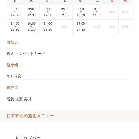
月
火
水
木
金
土
日
祝
9:00
9:00
9:00
9:00
9:00
9:00
~
~
~
~
~
~
休診
休診
12:30
12:30
12:30
12:30
12:30
12:30
14:00
14:00
14:00
14:00
~
~
~
休診
~
休診
休診
休診
17:30
17:30
17:30
17:30
支払い
現金 クレジットカード
駐車場
あり(7台)
責任者
院長 杠葉 美樹
おすすめの施術メニュー
ドリップバー