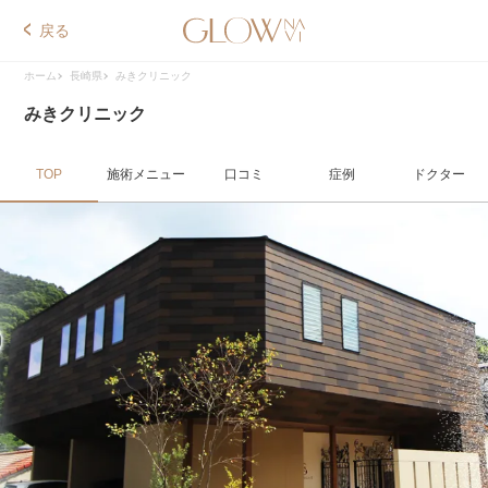
戻る
ホーム
長崎県
みきクリニック
みきクリニック
TOP
施術メニュー
口コミ
症例
ドクター