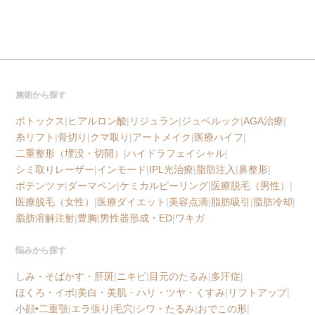
施術から探す
ボトックス
|
ヒアルロン酸
|
リジュラン
|
ジュベルック
|
AGA治療
|
糸リフト
|
骨切り
|
クマ取り
|
アートメイク
|
医療ハイフ
|
二重整形（埋没・切開）
|
ハイドラフェイシャル
|
シミ取りレーザー
|
インモード
|
IPL光治療
|
脂肪注入
|
鼻整形
|
ポテンツァ
|
ダーマペン
|
ケミカルピーリング
|
医療脱毛（男性）
|
医療脱毛（女性）
|
医療ダイエット
|
美容点滴
|
脂肪吸引
|
脂肪冷却
|
脂肪溶解注射
|
豊胸
|
男性器形成・ED
|
ワキガ
悩みから探す
しみ・そばかす・肝斑
|
ニキビ
|
目元のたるみ
|
多汗症
|
ほくろ・イボ
|
美白・美肌・ハリ・ツヤ・くすみ
|
リフトアップ
|
小顔•二重顎
|
エラ張り
|
毛穴
|
シワ・たるみ
|
おでこの形
|