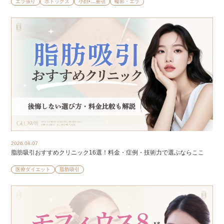
エラ張り
ボトックス
小顔•二重顎
輪郭・エラ
2026.08.07
脂肪吸引おすすめクリニック16選！料金・症例・技術力で選ぶならここ
医療ダイエット
脂肪吸引