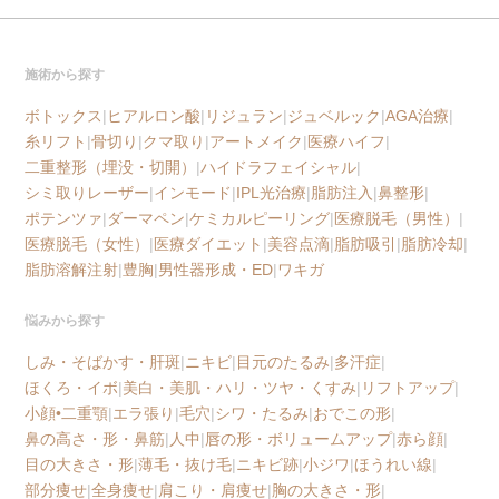
施術から探す
ボトックス
|
ヒアルロン酸
|
リジュラン
|
ジュベルック
|
AGA治療
|
糸リフト
|
骨切り
|
クマ取り
|
アートメイク
|
医療ハイフ
|
二重整形（埋没・切開）
|
ハイドラフェイシャル
|
シミ取りレーザー
|
インモード
|
IPL光治療
|
脂肪注入
|
鼻整形
|
ポテンツァ
|
ダーマペン
|
ケミカルピーリング
|
医療脱毛（男性）
|
医療脱毛（女性）
|
医療ダイエット
|
美容点滴
|
脂肪吸引
|
脂肪冷却
|
脂肪溶解注射
|
豊胸
|
男性器形成・ED
|
ワキガ
悩みから探す
しみ・そばかす・肝斑
|
ニキビ
|
目元のたるみ
|
多汗症
|
ほくろ・イボ
|
美白・美肌・ハリ・ツヤ・くすみ
|
リフトアップ
|
小顔•二重顎
|
エラ張り
|
毛穴
|
シワ・たるみ
|
おでこの形
|
鼻の高さ・形・鼻筋
|
人中
|
唇の形・ボリュームアップ
|
赤ら顔
|
目の大きさ・形
|
薄毛・抜け毛
|
ニキビ跡
|
小ジワ
|
ほうれい線
|
部分痩せ
|
全身痩せ
|
肩こり・肩痩せ
|
胸の大きさ・形
|