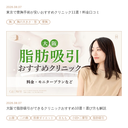
2026.08.07
東京で豊胸手術が安いおすすめクリニック11選！料金口コミ
胸
胸の大きさ・形
豊胸
2026.08.07
大阪で脂肪吸引ができるクリニックおすすめ10選！選び方も解説
お腹
二の腕
医療ダイエット
太もも
小顔•二重顎
脂肪吸引