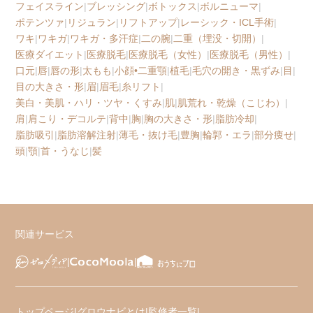
フェイスライン
|
ブレッシング
|
ボトックス
|
ボルニューマ
|
ポテンツァ
|
リジュラン
|
リフトアップ
|
レーシック・ICL手術
|
ワキ
|
ワキガ
|
ワキガ・多汗症
|
二の腕
|
二重（埋没・切開）
|
医療ダイエット
|
医療脱毛
|
医療脱毛（女性）
|
医療脱毛（男性）
|
口元
|
唇
|
唇の形
|
太もも
|
小顔•二重顎
|
植毛
|
毛穴の開き・黒ずみ
|
目
|
目の大きさ・形
|
眉
|
眉毛
|
糸リフト
|
美白・美肌・ハリ・ツヤ・くすみ
|
肌
|
肌荒れ・乾燥（こじわ）
|
肩
|
肩こり・デコルテ
|
背中
|
胸
|
胸の大きさ・形
|
脂肪冷却
|
脂肪吸引
|
脂肪溶解注射
|
薄毛・抜け毛
|
豊胸
|
輪郭・エラ
|
部分痩せ
|
頭
|
顎
|
首・うなじ
|
髪
関連サービス
トップページ
|
グロウナビとは
|
監修者一覧
|