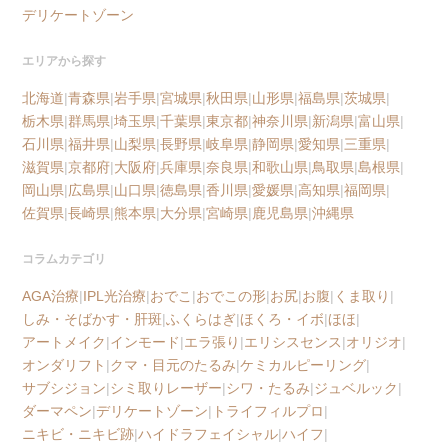
デリケートゾーン
エリアから探す
北海道
|
青森県
|
岩手県
|
宮城県
|
秋田県
|
山形県
|
福島県
|
茨城県
|
栃木県
|
群馬県
|
埼玉県
|
千葉県
|
東京都
|
神奈川県
|
新潟県
|
富山県
|
石川県
|
福井県
|
山梨県
|
長野県
|
岐阜県
|
静岡県
|
愛知県
|
三重県
|
滋賀県
|
京都府
|
大阪府
|
兵庫県
|
奈良県
|
和歌山県
|
鳥取県
|
島根県
|
岡山県
|
広島県
|
山口県
|
徳島県
|
香川県
|
愛媛県
|
高知県
|
福岡県
|
佐賀県
|
長崎県
|
熊本県
|
大分県
|
宮崎県
|
鹿児島県
|
沖縄県
コラムカテゴリ
AGA治療
|
IPL光治療
|
おでこ
|
おでこの形
|
お尻
|
お腹
|
くま取り
|
しみ・そばかす・肝斑
|
ふくらはぎ
|
ほくろ・イボ
|
ほほ
|
アートメイク
|
インモード
|
エラ張り
|
エリシスセンス
|
オリジオ
|
オンダリフト
|
クマ・目元のたるみ
|
ケミカルピーリング
|
サブシジョン
|
シミ取りレーザー
|
シワ・たるみ
|
ジュベルック
|
ダーマペン
|
デリケートゾーン
|
トライフィルプロ
|
ニキビ・ニキビ跡
|
ハイドラフェイシャル
|
ハイフ
|