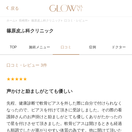
戻る
ホーム
長崎県
篠原皮ふ科クリニック
口コミ・レビュー
篠原皮ふ科クリニック
TOP
施術メニュー
口コミ
症例
ドクター
口コミ・レビュー 3件
★★★★★
声かけと励ましがとても優しい
先程、健康診断で軟骨ピアスを外した際に自分で付けられなく
なったので、ピアスを付けて頂きに受診しました。その際の看
護師さんのお声掛けと励ましがとても優しくありがたかったの
で星を付けさせて頂きました。軟骨ピアスは開けるときも経過
も順調でしたが塞がりやすい体質の為です。他に開けて頂いた