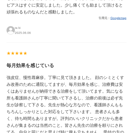
ピアスはすぐに安定しました。少し痛くても励まして頂けると
頑張れるものなんだと感動しました。
引用元：
Googlemap
ta ki
2025.06.06
★★★★★
毎月効果を感じている
強皮症、慢性蕁麻疹。丁寧に見て頂きました。 顔のシミとくす
み改善のために通院してますが、毎月効果を感じ、治療費は安
くはありませんが納得できる治療をして頂いてます。気になる
所も看護師さんが丁寧に聞いて下さるし、治療の前後は必ず先
生が診察して下さる。先生が熱心な方なので、看護師さんもも
ちろんしっかりとした対応をして下さいます。 患者さんも多
く、待ち時間もありますが。評判のいいクリニックだから患者
さんが集まるのは当然のこと。皆さん先生の治療を頼りにされ
てる、自分と同じだと思えば特に腹も立ちません。 受付の方の