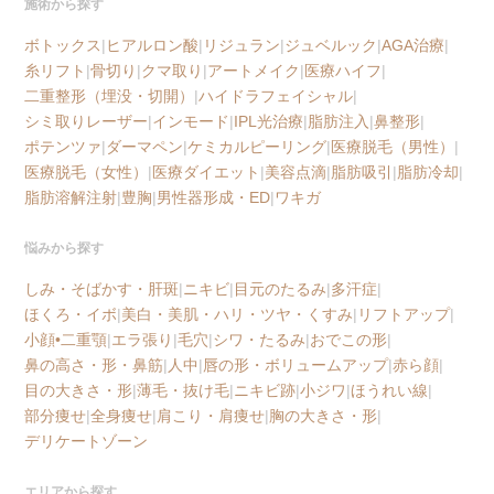
施術から探す
ボトックス
|
ヒアルロン酸
|
リジュラン
|
ジュベルック
|
AGA治療
|
糸リフト
|
骨切り
|
クマ取り
|
アートメイク
|
医療ハイフ
|
二重整形（埋没・切開）
|
ハイドラフェイシャル
|
シミ取りレーザー
|
インモード
|
IPL光治療
|
脂肪注入
|
鼻整形
|
ポテンツァ
|
ダーマペン
|
ケミカルピーリング
|
医療脱毛（男性）
|
医療脱毛（女性）
|
医療ダイエット
|
美容点滴
|
脂肪吸引
|
脂肪冷却
|
脂肪溶解注射
|
豊胸
|
男性器形成・ED
|
ワキガ
悩みから探す
しみ・そばかす・肝斑
|
ニキビ
|
目元のたるみ
|
多汗症
|
ほくろ・イボ
|
美白・美肌・ハリ・ツヤ・くすみ
|
リフトアップ
|
小顔•二重顎
|
エラ張り
|
毛穴
|
シワ・たるみ
|
おでこの形
|
鼻の高さ・形・鼻筋
|
人中
|
唇の形・ボリュームアップ
|
赤ら顔
|
目の大きさ・形
|
薄毛・抜け毛
|
ニキビ跡
|
小ジワ
|
ほうれい線
|
部分痩せ
|
全身痩せ
|
肩こり・肩痩せ
|
胸の大きさ・形
|
デリケートゾーン
エリアから探す