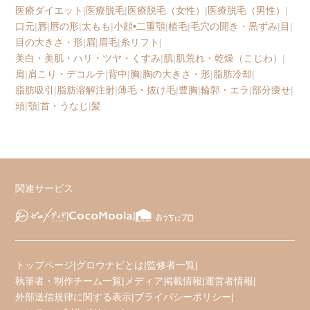
医療ダイエット
|
医療脱毛
|
医療脱毛（女性）
|
医療脱毛（男性）
|
口元
|
唇
|
唇の形
|
太もも
|
小顔•二重顎
|
植毛
|
毛穴の開き・黒ずみ
|
目
|
目の大きさ・形
|
眉
|
眉毛
|
糸リフト
|
美白・美肌・ハリ・ツヤ・くすみ
|
肌
|
肌荒れ・乾燥（こじわ）
|
肩
|
肩こり・デコルテ
|
背中
|
胸
|
胸の大きさ・形
|
脂肪冷却
|
脂肪吸引
|
脂肪溶解注射
|
薄毛・抜け毛
|
豊胸
|
輪郭・エラ
|
部分痩せ
|
頭
|
顎
|
首・うなじ
|
髪
関連サービス
トップページ
|
グロウナビとは
|
監修者一覧
|
執筆者・制作チーム一覧
|
メディア掲載情報
|
運営者情報
|
外部送信規律に関する表示
|
プライバシーポリシー
|