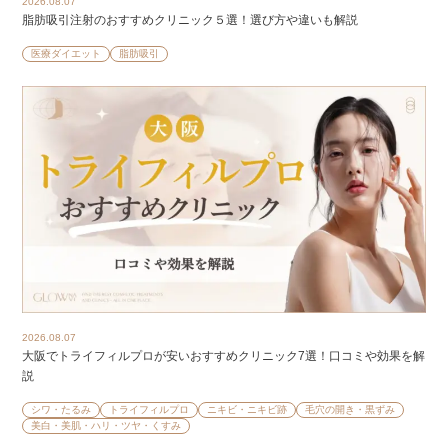
2026.08.07
脂肪吸引注射のおすすめクリニック５選！選び方や違いも解説
医療ダイエット
脂肪吸引
2026.08.07
大阪でトライフィルプロが安いおすすめクリニック7選！口コミや効果を解
説
シワ・たるみ
トライフィルプロ
ニキビ・ニキビ跡
毛穴の開き・黒ずみ
美白・美肌・ハリ・ツヤ・くすみ