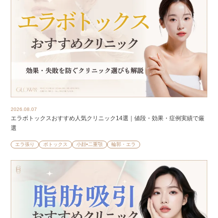
2026.08.07
エラボトックスおすすめ人気クリニック14選｜値段・効果・症例実績で厳
選
エラ張り
ボトックス
小顔•二重顎
輪郭・エラ