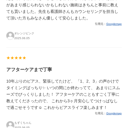
があまり感じられないかもしれない施術はきちんと事前に教え
ても貰いました。先生も看護師さんもカウンセリングを担当し
て頂いた方もみなさん優しくて安心しました。
引用元：
Googlemap
オレンジピンク
2025.06.05
★★★★★
アフターケアまで丁寧
10年ぶりのピアス、緊張してたけど、 「1、2、3」の声かけで
タイミングばっちり✨ いつの間にか終わってて、 あまりにスム
ーズでびっくりしました！ アフターケアのこともすごく丁寧に
教えてくださったので、 これから3ヶ月安心してつけっぱなし
で過ごせそうです☺️ これからピアスライフ楽しみます！
引用元：
Googlemap
もずくちゃん
2025.06.05