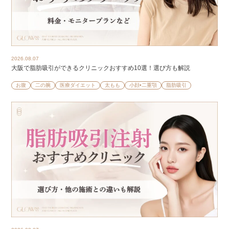
2026.08.07
大阪で脂肪吸引ができるクリニックおすすめ10選！選び方も解説
お腹
二の腕
医療ダイエット
太もも
小顔•二重顎
脂肪吸引