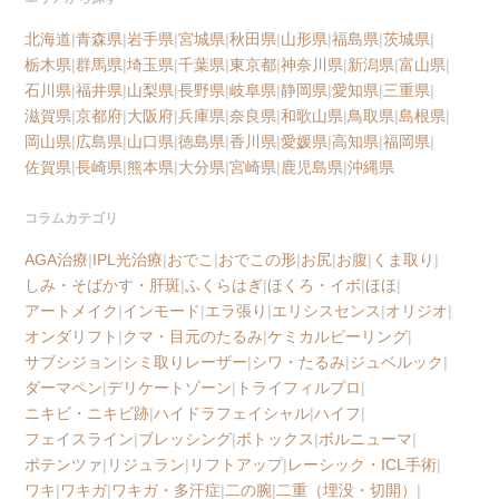
北海道
|
青森県
|
岩手県
|
宮城県
|
秋田県
|
山形県
|
福島県
|
茨城県
|
栃木県
|
群馬県
|
埼玉県
|
千葉県
|
東京都
|
神奈川県
|
新潟県
|
富山県
|
石川県
|
福井県
|
山梨県
|
長野県
|
岐阜県
|
静岡県
|
愛知県
|
三重県
|
滋賀県
|
京都府
|
大阪府
|
兵庫県
|
奈良県
|
和歌山県
|
鳥取県
|
島根県
|
岡山県
|
広島県
|
山口県
|
徳島県
|
香川県
|
愛媛県
|
高知県
|
福岡県
|
佐賀県
|
長崎県
|
熊本県
|
大分県
|
宮崎県
|
鹿児島県
|
沖縄県
コラムカテゴリ
AGA治療
|
IPL光治療
|
おでこ
|
おでこの形
|
お尻
|
お腹
|
くま取り
|
しみ・そばかす・肝斑
|
ふくらはぎ
|
ほくろ・イボ
|
ほほ
|
アートメイク
|
インモード
|
エラ張り
|
エリシスセンス
|
オリジオ
|
オンダリフト
|
クマ・目元のたるみ
|
ケミカルピーリング
|
サブシジョン
|
シミ取りレーザー
|
シワ・たるみ
|
ジュベルック
|
ダーマペン
|
デリケートゾーン
|
トライフィルプロ
|
ニキビ・ニキビ跡
|
ハイドラフェイシャル
|
ハイフ
|
フェイスライン
|
ブレッシング
|
ボトックス
|
ボルニューマ
|
ポテンツァ
|
リジュラン
|
リフトアップ
|
レーシック・ICL手術
|
ワキ
|
ワキガ
|
ワキガ・多汗症
|
二の腕
|
二重（埋没・切開）
|