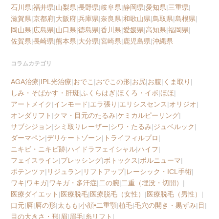
石川県
|
福井県
|
山梨県
|
長野県
|
岐阜県
|
静岡県
|
愛知県
|
三重県
|
滋賀県
|
京都府
|
大阪府
|
兵庫県
|
奈良県
|
和歌山県
|
鳥取県
|
島根県
|
岡山県
|
広島県
|
山口県
|
徳島県
|
香川県
|
愛媛県
|
高知県
|
福岡県
|
佐賀県
|
長崎県
|
熊本県
|
大分県
|
宮崎県
|
鹿児島県
|
沖縄県
コラムカテゴリ
AGA治療
|
IPL光治療
|
おでこ
|
おでこの形
|
お尻
|
お腹
|
くま取り
|
しみ・そばかす・肝斑
|
ふくらはぎ
|
ほくろ・イボ
|
ほほ
|
アートメイク
|
インモード
|
エラ張り
|
エリシスセンス
|
オリジオ
|
オンダリフト
|
クマ・目元のたるみ
|
ケミカルピーリング
|
サブシジョン
|
シミ取りレーザー
|
シワ・たるみ
|
ジュベルック
|
ダーマペン
|
デリケートゾーン
|
トライフィルプロ
|
ニキビ・ニキビ跡
|
ハイドラフェイシャル
|
ハイフ
|
フェイスライン
|
ブレッシング
|
ボトックス
|
ボルニューマ
|
ポテンツァ
|
リジュラン
|
リフトアップ
|
レーシック・ICL手術
|
ワキ
|
ワキガ
|
ワキガ・多汗症
|
二の腕
|
二重（埋没・切開）
|
医療ダイエット
|
医療脱毛
|
医療脱毛（女性）
|
医療脱毛（男性）
|
口元
|
唇
|
唇の形
|
太もも
|
小顔•二重顎
|
植毛
|
毛穴の開き・黒ずみ
|
目
|
目の大きさ・形
|
眉
|
眉毛
|
糸リフト
|