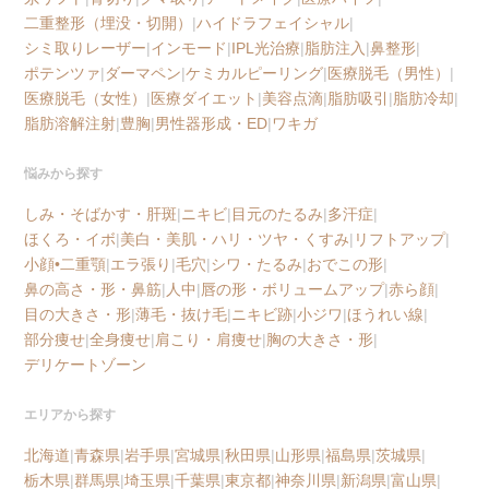
二重整形（埋没・切開）
|
ハイドラフェイシャル
|
シミ取りレーザー
|
インモード
|
IPL光治療
|
脂肪注入
|
鼻整形
|
ポテンツァ
|
ダーマペン
|
ケミカルピーリング
|
医療脱毛（男性）
|
医療脱毛（女性）
|
医療ダイエット
|
美容点滴
|
脂肪吸引
|
脂肪冷却
|
脂肪溶解注射
|
豊胸
|
男性器形成・ED
|
ワキガ
悩みから探す
しみ・そばかす・肝斑
|
ニキビ
|
目元のたるみ
|
多汗症
|
ほくろ・イボ
|
美白・美肌・ハリ・ツヤ・くすみ
|
リフトアップ
|
小顔•二重顎
|
エラ張り
|
毛穴
|
シワ・たるみ
|
おでこの形
|
鼻の高さ・形・鼻筋
|
人中
|
唇の形・ボリュームアップ
|
赤ら顔
|
目の大きさ・形
|
薄毛・抜け毛
|
ニキビ跡
|
小ジワ
|
ほうれい線
|
部分痩せ
|
全身痩せ
|
肩こり・肩痩せ
|
胸の大きさ・形
|
デリケートゾーン
エリアから探す
北海道
|
青森県
|
岩手県
|
宮城県
|
秋田県
|
山形県
|
福島県
|
茨城県
|
栃木県
|
群馬県
|
埼玉県
|
千葉県
|
東京都
|
神奈川県
|
新潟県
|
富山県
|