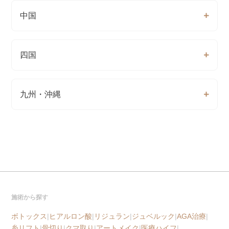
中国
四国
九州・沖縄
施術から探す
ボトックス
|
ヒアルロン酸
|
リジュラン
|
ジュベルック
|
AGA治療
|
糸リフト
|
骨切り
|
クマ取り
|
アートメイク
|
医療ハイフ
|