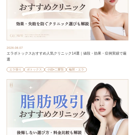
2026.08.07
エラボトックスおすすめ人気クリニック14選｜値段・効果・症例実績で厳
選
エラ張り
ボトックス
小顔•二重顎
輪郭・エラ