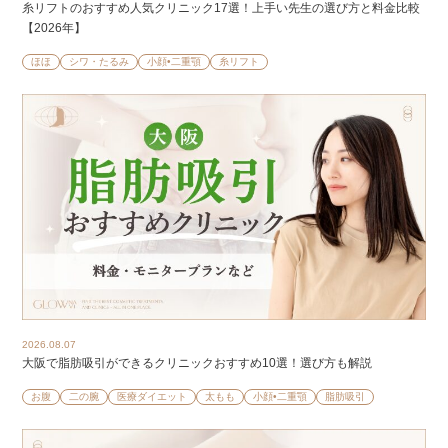
糸リフトのおすすめ人気クリニック17選！上手い先生の選び方と料金比較
【2026年】
ほほ
シワ・たるみ
小顔•二重顎
糸リフト
2026.08.07
大阪で脂肪吸引ができるクリニックおすすめ10選！選び方も解説
お腹
二の腕
医療ダイエット
太もも
小顔•二重顎
脂肪吸引