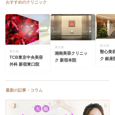
おすすめのクリニック
東京都
東京都
聖心美
東京都
湘南美容クリニッ
TCB東京中央美容
ク 銀座
ク 新宿本院
外科 新宿東口院
最新の記事・コラム