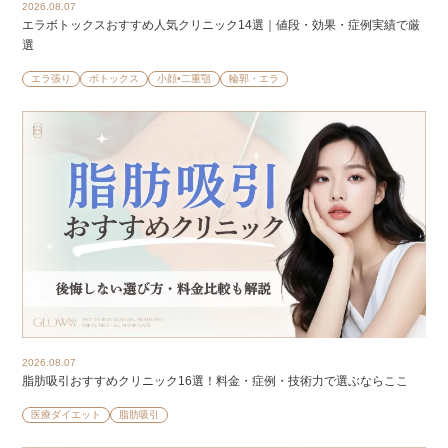
2026.08.07
エラボトックスおすすめ人気クリニック14選｜値段・効果・症例実績で厳
選
エラ張り
ボトックス
小顔•二重顎
輪郭・エラ
2026.08.07
脂肪吸引おすすめクリニック16選！料金・症例・技術力で選ぶならここ
医療ダイエット
脂肪吸引