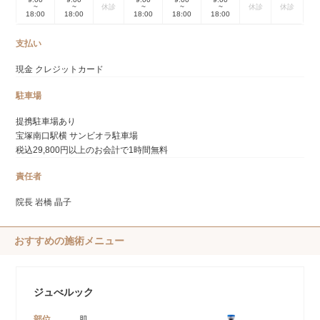
~
~
休診
~
~
~
休診
休診
18:00
18:00
18:00
18:00
18:00
支払い
現金 クレジットカード
駐車場
提携駐車場あり
宝塚南口駅横 サンビオラ駐車場
税込29,800円以上のお会計で1時間無料
責任者
院長 岩橋 晶子
おすすめの施術メニュー
ジュべルック
部位
肌