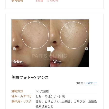
参考価格
1回目 77,000円
美白フォト+ケアシス
引用元：
公式サイト
施術方法
IPL光治療
悩み・カテゴリ
しみ・そばかす・肝斑
副作用・リスク
赤み、ヒリヒリとした痛み、カサブタ、反応性
色素沈着など