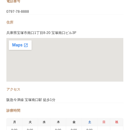
電話番号
0797-78-8888
住所
兵庫県宝塚市南口1丁目8-20 宝塚南口ビル3F
アクセス
阪急今津線 宝塚南口駅 徒歩1分
診療時間
月
火
水
木
金
土
日
祝
9:00
9:00
9:00
9:00
9:00