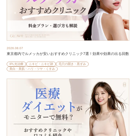
2026.08.07
東京都内でルメッカが安いおすすめクリニック7選！効果や効果の出る回数
IPL光治療
ニキビ・ニキビ跡
毛穴の開き・黒ずみ
美白・美肌・ハリ・ツヤ・くすみ