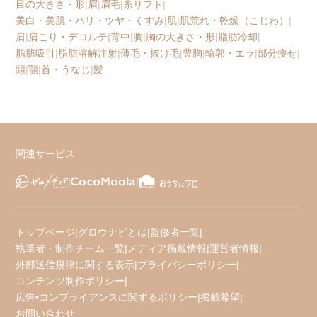
目の大きさ・形
|
眉
|
眉毛
|
糸リフト
|
美白・美肌・ハリ・ツヤ・くすみ
|
肌
|
肌荒れ・乾燥（こじわ）
|
肩
|
肩こり・デコルテ
|
背中
|
胸
|
胸の大きさ・形
|
脂肪冷却
|
脂肪吸引
|
脂肪溶解注射
|
薄毛・抜け毛
|
豊胸
|
輪郭・エラ
|
部分痩せ
|
頭
|
顎
|
首・うなじ
|
髪
関連サービス
トップページ
|
グロウナビとは
|
監修者一覧
|
執筆者・制作チーム一覧
|
メディア掲載情報
|
運営者情報
|
外部送信規律に関する表示
|
プライバシーポリシー
|
コンテンツ制作ポリシー
|
広告•コンプライアンスに関するポリシー
|
掲載希望
|
お問い合わせ