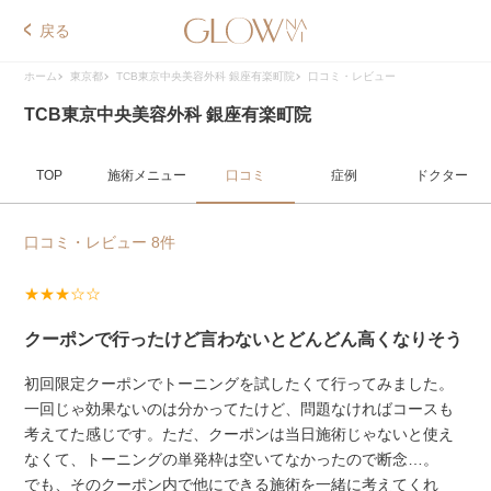
戻る
ホーム
東京都
TCB東京中央美容外科 銀座有楽町院
口コミ・レビュー
TCB東京中央美容外科 銀座有楽町院
TOP
施術メニュー
口コミ
症例
ドクター
口コミ・レビュー 8件
★★★☆☆
クーポンで行ったけど言わないとどんどん高くなりそう
初回限定クーポンでトーニングを試したくて行ってみました。
一回じゃ効果ないのは分かってたけど、問題なければコースも
考えてた感じです。ただ、クーポンは当日施術じゃないと使え
なくて、トーニングの単発枠は空いてなかったので断念…。
でも、そのクーポン内で他にできる施術を一緒に考えてくれ