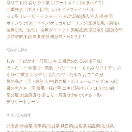
糸リフト
|
骨切り
|
クマ取り
|
アートメイク
|
医療ハイフ
|
二重整形（埋没・切開）
|
ハイドラフェイシャル
|
シミ取りレーザー
|
インモード
|
IPL光治療
|
脂肪注入
|
鼻整形
|
ポテンツァ
|
ダーマペン
|
ケミカルピーリング
|
医療脱毛（男性）
|
医療脱毛（女性）
|
医療ダイエット
|
美容点滴
|
脂肪吸引
|
脂肪冷却
|
脂肪溶解注射
|
豊胸
|
男性器形成・ED
|
ワキガ
悩みから探す
しみ・そばかす・肝斑
|
ニキビ
|
目元のたるみ
|
多汗症
|
ほくろ・イボ
|
美白・美肌・ハリ・ツヤ・くすみ
|
リフトアップ
|
小顔•二重顎
|
エラ張り
|
毛穴
|
シワ・たるみ
|
おでこの形
|
鼻の高さ・形・鼻筋
|
人中
|
唇の形・ボリュームアップ
|
赤ら顔
|
目の大きさ・形
|
薄毛・抜け毛
|
ニキビ跡
|
小ジワ
|
ほうれい線
|
部分痩せ
|
全身痩せ
|
肩こり・肩痩せ
|
胸の大きさ・形
|
デリケートゾーン
エリアから探す
北海道
|
青森県
|
岩手県
|
宮城県
|
秋田県
|
山形県
|
福島県
|
茨城県
|