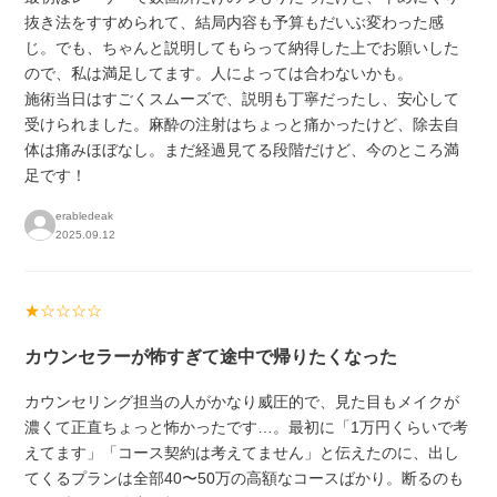
抜き法をすすめられて、結局内容も予算もだいぶ変わった感
じ。でも、ちゃんと説明してもらって納得した上でお願いした
ので、私は満足してます。人によっては合わないかも。
施術当日はすごくスムーズで、説明も丁寧だったし、安心して
受けられました。麻酔の注射はちょっと痛かったけど、除去自
体は痛みほぼなし。まだ経過見てる段階だけど、今のところ満
足です！
erabledeak
2025.09.12
★☆☆☆☆
カウンセラーが怖すぎて途中で帰りたくなった
カウンセリング担当の人がかなり威圧的で、見た目もメイクが
濃くて正直ちょっと怖かったです…。最初に「1万円くらいで考
えてます」「コース契約は考えてません」と伝えたのに、出し
てくるプランは全部40〜50万の高額なコースばかり。断るのも