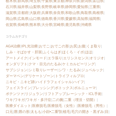
栃木県
|
群馬県
|
埼玉県
|
千葉県
|
東京都
|
神奈川県
|
新潟県
|
富山県
|
石川県
|
福井県
|
山梨県
|
長野県
|
岐阜県
|
静岡県
|
愛知県
|
三重県
|
滋賀県
|
京都府
|
大阪府
|
兵庫県
|
奈良県
|
和歌山県
|
鳥取県
|
島根県
|
岡山県
|
広島県
|
山口県
|
徳島県
|
香川県
|
愛媛県
|
高知県
|
福岡県
|
佐賀県
|
長崎県
|
熊本県
|
大分県
|
宮崎県
|
鹿児島県
|
沖縄県
コラムカテゴリ
AGA治療
|
IPL光治療
|
おでこ
|
おでこの形
|
お尻
|
お腹
|
くま取り
|
しみ・そばかす・肝斑
|
ふくらはぎ
|
ほくろ・イボ
|
ほほ
|
アートメイク
|
インモード
|
エラ張り
|
エリシスセンス
|
オリジオ
|
オンダリフト
|
クマ・目元のたるみ
|
ケミカルピーリング
|
サブシジョン
|
シミ取りレーザー
|
シワ・たるみ
|
ジュベルック
|
ダーマペン
|
デリケートゾーン
|
トライフィルプロ
|
ニキビ・ニキビ跡
|
ハイドラフェイシャル
|
ハイフ
|
フェイスライン
|
ブレッシング
|
ボトックス
|
ボルニューマ
|
ポテンツァ
|
リジュラン
|
リフトアップ
|
レーシック・ICL手術
|
ワキ
|
ワキガ
|
ワキガ・多汗症
|
二の腕
|
二重（埋没・切開）
|
医療ダイエット
|
医療脱毛
|
医療脱毛（女性）
|
医療脱毛（男性）
|
口元
|
唇
|
唇の形
|
太もも
|
小顔•二重顎
|
植毛
|
毛穴の開き・黒ずみ
|
目
|