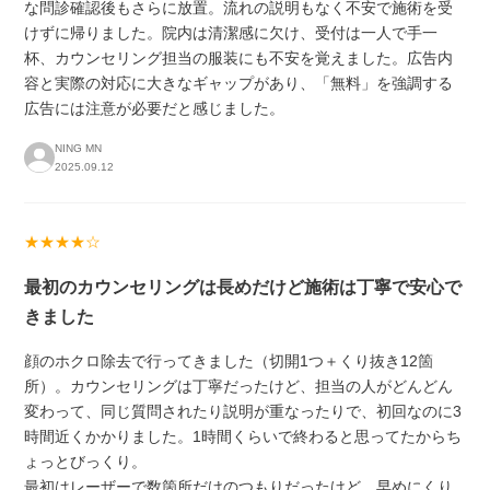
な問診確認後もさらに放置。流れの説明もなく不安で施術を受
けずに帰りました。院内は清潔感に欠け、受付は一人で手一
杯、カウンセリング担当の服装にも不安を覚えました。広告内
容と実際の対応に大きなギャップがあり、「無料」を強調する
広告には注意が必要だと感じました。
NING MN
2025.09.12
★★★★☆
最初のカウンセリングは長めだけど施術は丁寧で安心で
きました
顔のホクロ除去で行ってきました（切開1つ＋くり抜き12箇
所）。カウンセリングは丁寧だったけど、担当の人がどんどん
変わって、同じ質問されたり説明が重なったりで、初回なのに3
時間近くかかりました。1時間くらいで終わると思ってたからち
ょっとびっくり。
最初はレーザーで数箇所だけのつもりだったけど、早めにくり