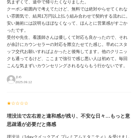
気まずくて、途中で帰りたくなりました。
クーポン範囲内で考えてたけど、無料では絶対やらせてくれな
い雰囲気で、結局1万円以上払う組み合わせで契約する流れに。
安い施術には説明もほぼなくなって、ほんとに営業感がすごか
ったです。
受付や先生、看護師さんは優しくて対応も良かったので、それ
が余計にカウンセラーの対応を際立たせてた感じ。早めにスタ
ッフ交代お願いすればよかったと後悔してます。他のクリニッ
クも通ってるけど、ここまで強引で感じ悪い人は初めて。毎回
こんな気まずいカウンセリングされるならもう行かないです。
まめ
2025.09.12
★☆☆☆☆
埋没法で左右差と違和感が残り、不安な日々…もっと意
思疎通が必要だと痛感
埋没法（1dayクイックアイ プレミアムエタニティ）を受けまし