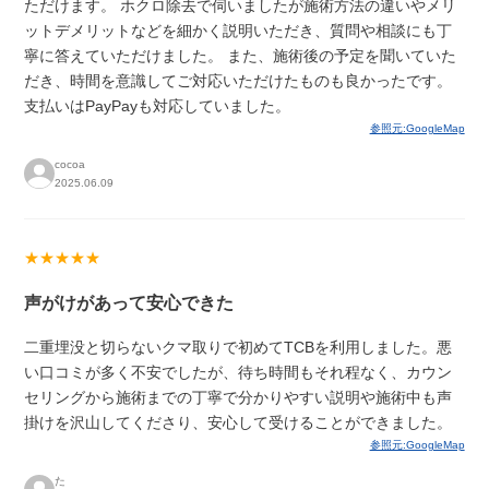
ただけます。 ホクロ除去で伺いましたが施術方法の違いやメリ
ットデメリットなどを細かく説明いただき、質問や相談にも丁
寧に答えていただけました。 また、施術後の予定を聞いていた
だき、時間を意識してご対応いただけたものも良かったです。
支払いはPayPayも対応していました。
参照元:GoogleMap
cocoa
2025.06.09
★★★★★
声がけがあって安心できた
二重埋没と切らないクマ取りで初めてTCBを利用しました。悪
い口コミが多く不安でしたが、待ち時間もそれ程なく、カウン
セリングから施術までの丁寧で分かりやすい説明や施術中も声
掛けを沢山してくださり、安心して受けることができました。
参照元:GoogleMap
た